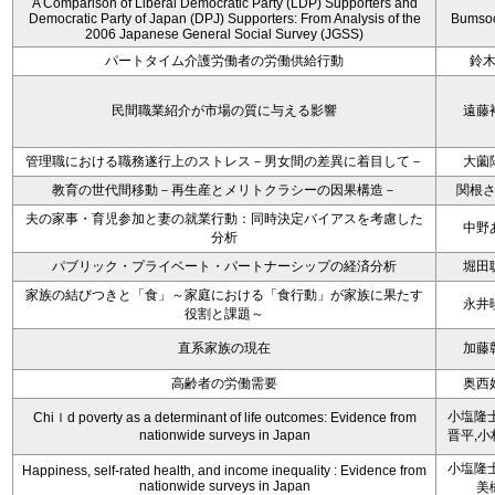
A Comparison of Liberal Democratic Party (LDP) Supporters and
Democratic Party of Japan (DPJ) Supporters: From Analysis of the
Bumso
2006 Japanese General Social Survey (JGSS)
パートタイム介護労働者の労働供給行動
鈴
民間職業紹介が市場の質に与える影響
遠藤
管理職における職務遂行上のストレス－男女間の差異に着目して－
大薗
教育の世代間移動－再生産とメリトクラシーの因果構造－
関根
夫の家事・育児参加と妻の就業行動：同時決定バイアスを考慮した
中野
分析
パブリック・プライベート・パートナーシップの経済分析
堀田
家族の結びつきと「食」～家庭における「食行動」が家族に果たす
永井
役割と課題～
直系家族の現在
加藤
高齢者の労働需要
奥西
小塩隆士
Chiｌd poverty as a determinant of life outcomes: Evidence from
nationwide surveys in Japan
晋平,小
小塩隆士
Happiness, self-rated health, and income inequality : Evidence from
nationwide surveys in Japan
美