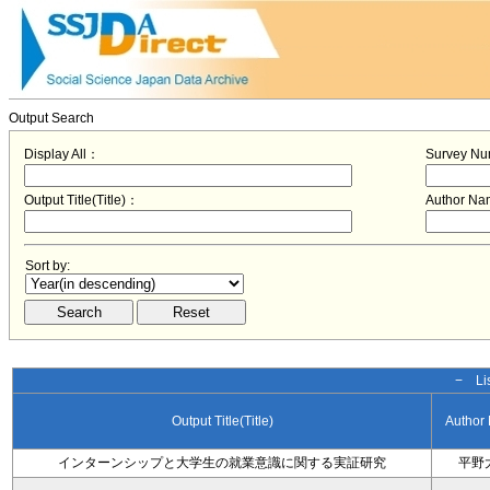
Output Search
Display All：
Survey N
Output Title(Title)：
Author N
Sort by:
− Lis
Output Title(Title)
Author
インターンシップと大学生の就業意識に関する実証研究
平野