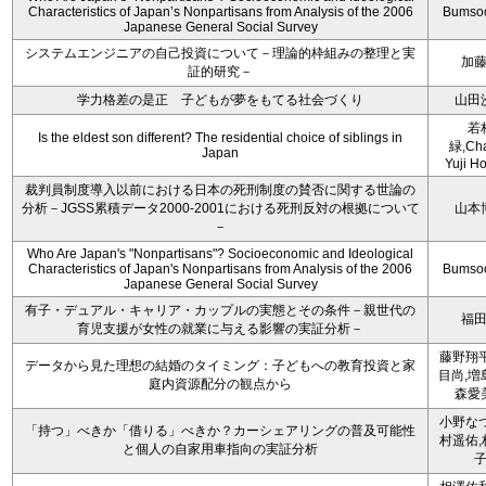
Characteristics of Japan’s Nonpartisans from Analysis of the 2006
Bumso
Japanese General Social Survey
システムエンジニアの自己投資について－理論的枠組みの整理と実
加
証的研究－
学力格差の是正 子どもが夢をもてる社会づくり
山田
若
Is the eldest son different? The residential choice of siblings in
緑,Cha
Japan
Yuji Ho
裁判員制度導入以前における日本の死刑制度の賛否に関する世論の
分析－JGSS累積データ2000-2001における死刑反対の根拠について
山本
－
Who Are Japan's "Nonpartisans"? Socioeconomic and Ideological
Characteristics of Japan's Nonpartisans from Analysis of the 2006
Bumso
Japanese General Social Survey
有子・デュアル・キャリア・カップルの実態とその条件－親世代の
福
育児支援が女性の就業に与える影響の実証分析－
藤野翔平
データから見た理想の結婚のタイミング：子どもへの教育投資と家
目尚,増
庭内資源配分の観点から
森愛
小野なつ
「持つ」べきか「借りる」べきか？カーシェアリングの普及可能性
村遥佑,
と個人の自家用車指向の実証分析