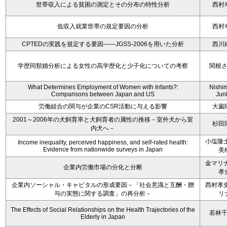
世帯収入による貧困の測定とその分布の特性分析
西村
低収入就業世帯の規定要因の分析
西村
CPTEDの実践を規定する要因――JGSS-2006を用いた分析
西川
学歴同類婚分析による女性の高学歴化と少子化についての考察
関根
What Determines Employment of Women with Infants?:
Nishi
Comparisons between Japan and US
Jun
労働組合の関与が企業のCSR活動に与える影響
大薗
2001～2006年の犬飼育率と犬飼育者の属性の推移－室外犬から室
杉田
内犬へ－
小塩隆士
Income inequality, perceived happiness, and self-rated health:
Evidence from nationwide surveys in Japan
美
金マリナ
企業内労働市場の分化と分断
孝
企業内ソーシャル・キャピタルの形成要因－「社会意識と互酬・贈
西村孝史
与の実態に関する調査」の再分析－
リ
The Effects of Social Relationships on the Health Trajectories of the
若林
Elderly in Japan