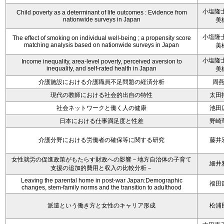
小塩隆士
Child poverty as a determinant of life outcomes : Evidence from
nationwide surveys in Japan
美
小塩隆士
The effect of smoking on individual well-being ; a propensity score
matching analysis based on nationwide surveys in Japan
美
小塩隆士
Income inequality, area-level poverty, perceived aversion to
inequality, and self-rated health in Japan
美
介護施設における介護職員不足問題の経済分析
周
現代の教師における社会的出自の特性
太田
社会ネットワークと働く人の健康
池田
日本における仕事満足度と性差
野崎
介護分野における労働者の確保等に関する研究
藤井
女性就労の促進政策がもたらす財政への影響－地方自治体の子育て
細井
支援の追加的費用と収入の比較分析－
Leaving the parental home in post-war Japan:Demographic
福田
changes, stem-family norms and the transition to adulthood
派遣という働き方と女性のキャリア形成
松浦