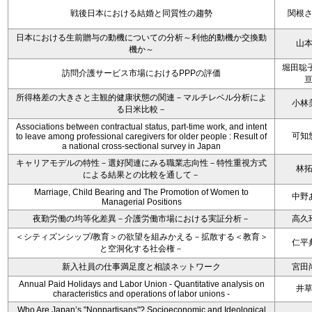
戦後日本における結婚と同質性の趨勢
関根
日本における生前贈与の動機についての分析～利他的動機か交換動
山
機か～
堀田聡子
訪問介護サービス市場におけるPPPの評価
所得格差の大きさと主観的健康状態の関連－マルチレベル分析によ
小林
る日米比較－
Associations between contractual status, part-time work, and intent
可知
to leave among professional caregivers for older people : Result of
a national cross-sectional survey in Japan
キャリアモデルの特性－選好関連にみる職業志向性－特性重視方式
林
による結果との比較を通して－
Marriage, Child Bearing and The Promotion of Women to
中野
Managerial Positions
夜勤労働の均等化差異－介護労働市場における実証分析－
高久
＜シティズンシップ/教育＞の欲望を組みかえる－拡散する＜教育＞
仁平
と空洞化する社会権－
新入社員の仕事満足度と相談ネットワーク
宮田
Annual Paid Holidays and Labor Union - Quantitative analysis on
井
characteristics and operations of labor unions -
Who Are Japan’s "Nonpartisans"? Socioeconomic and Ideological