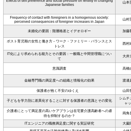
Effects of sex preference and social pressure on fertility in changing
山本
Japanese families
Frequency of contact with foreigners in a homogenous society:
山村
perceived consequences of foreigner increases in Japan
未婚化の要因：階層格差とイデオロギー
加藤
ポスト育児期の女性と働き方－ワーク・ファミリー・バランスとス
西村
トレス
IT化により求められる能力とその要因：一般職と中間管理職につい
大井
て
意識調査
高橋
金融専門職の満足度への組織と情報化の効果
渡邊
保護者が抱く不安のゆくえ
山田
シムチ
子どもを学力別に差異化することに対する保護者の意識とその変化
ャ
介護者にとって満足度の高いケアプランは在宅要介護高齢者への虐
両角
待を抑制するのか？
ITエンジニアの職務満足度に関する実証研究
大薗