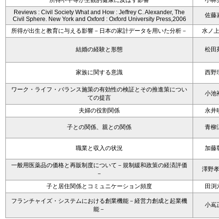
所得不平等が主観的健康に及ぼす影響
小林
Reviews : Civil Society What and How : Jeffrey C. Alexander, The
佐藤
Civil Sphere. New York and Oxford : Oxford University Press,2006
所得が出生と教育に与える影響－日本の家計データを用いた分析－
水ノ
結婚の経験と形態
松田
家族に関する意識
西野
ワーク・ライフ・バランス施策の有効性の検証とその推進策につい
小池
ての提言
夫婦の役割関係
永井
子との関係、親との関係
青柳
職業と収入の状況
加藤
一般用医薬品の価格と再販制度について－規制緩和政策の経済評価
澤野
－
子と居住関係とコミュニケーション頻度
田渕
フランチャイズ・システムにおける創業機能－経営力創成と起業機
小嶌
能－