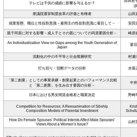
吉田恵子
テレビは子供の成績に影響を与えるか？
衆議院選挙制度改革の評価と有権者
山田
就業形態、職位と性役割意識－雇用主の性役割意識に着目して－
安田
親子同居に対する影響－成人子とその親についての同居要因分析－
崎原
An Individualization View on Gaps among the Youth Generation of
菫
Japan
流動化の中の不平等と社会階層研究
村瀬
打ち切り・切断データの分析
水落
「第二創業」としての事業承継－創業起業とのパフォーマンス比較
中
と「第二創業」を生み出す要因の分析－
日本における男女間賃金格差と職業決定
野崎
Competition for Resources: A Reexamination of Sibship
Kris
Composition Models of Parental Investment
Schult
How Do Female Spouses’ Political Intersts Affect Male Spouses’
山村
Views About a Women’s Issue?