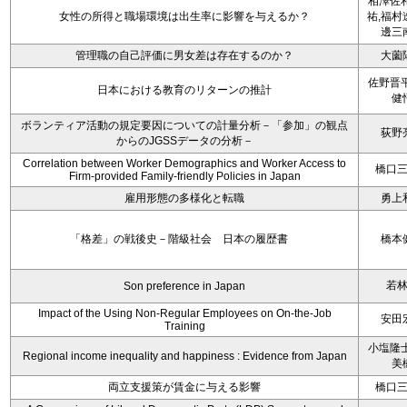
相澤佐和
女性の所得と職場環境は出生率に影響を与えるか？
祐,福村
邊三
管理職の自己評価に男女差は存在するのか？
大薗
佐野晋平
日本における教育のリターンの推計
健
ボランティア活動の規定要因についての計量分析－「参加」の観点
荻野
からのJGSSデータの分析－
Correlation between Worker Demographics and Worker Access to
橋口
Firm-provided Family-friendly Policies in Japan
雇用形態の多様化と転職
勇上
「格差」の戦後史－階級社会 日本の履歴書
橋本
若
Son preference in Japan
Impact of the Using Non-Regular Employees on On-the-Job
安田
Training
小塩隆士
Regional income inequality and happiness : Evidence from Japan
美
両立支援策が賃金に与える影響
橋口