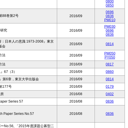
0800
0850
0696
88巻第2号
2016/09
0836
PM010
PM030
済研究
2016/09
0696
0836
本人の意識 1973-2008』東京
2016/09
0814
版会
PM050
方法
2016/09
PY050
方法
2016/09
0817
』67（3）
2016/09
0860
』第6章，東京大学出版会
2016/09
0814
177号
2016/09
0179
書房
2016/08
0402
aper Series 57
2016/08
0836
ch Paper Series No.57
2016/08
0836
o.56, 「2015年度課題公募型二