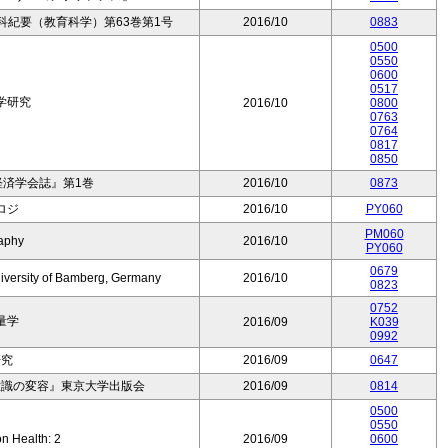
科紀要（教育科学）第63巻第1号
2016/10
0883
0500
0550
0600
0517
学研究
2016/10
0800
0763
0764
0817
0850
経済学会誌』第1巻
2016/10
0873
ロジ
2016/10
PY060
PM060
aphy
2016/10
PY060
0679
iversity of Bamberg, Germany
2016/10
0823
0752
量学
2016/09
K039
0992
研究
2016/09
0647
意識の変容』東京大学出版会
2016/09
0814
0500
0550
on Health: 2
2016/09
0600