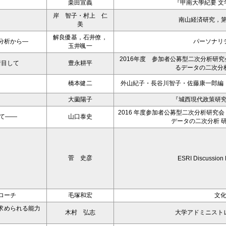
栗田宣義
『甲南大學紀要 文学
岸 智子・村上 仁
南山経済研究，第
美
解良優基，石井僚，
分析から―
パーソナリ
玉井颯一
2016年度 参加者公募型二次分析研
着目して
豊永耕平
るデータの二次分
橋本健二
外山紀子・長谷川智子・佐藤康一郎編
大薗陽子
『城西現代政策研究
2016 年度参加者公募型二次分析研究
て――
山口泰史
データの二次分析 
菅 史彦
ESRI Discussion
ローチ
毛塚和宏
文
求められる能力
木村 弘志
大学アドミニスト