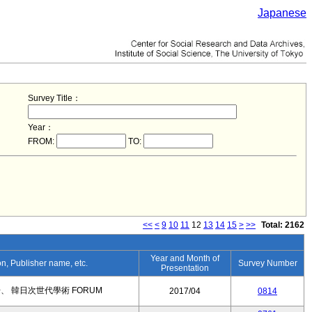
Japanese
Survey Title：
Year：
FROM:
TO:
<<
<
9
10
11
12
13
14
15
>
>>
Total: 2162
Year and Month of
ion, Publisher name, etc.
Survey Number
Presentation
 韓日次世代學術 FORUM
2017/04
0814