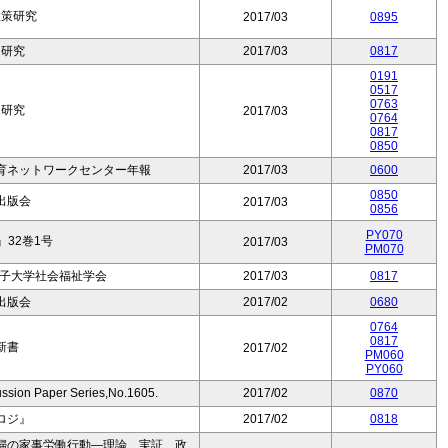
政策研究
2017/03
0895
題研究
2017/03
0817
0191
0517
0763
題研究
2017/03
0764
0817
0850
育ネットワークセンター年報
2017/03
0600
0850
出版会
2017/03
0856
PY070
32巻1号
2017/03
PM070
女子大学社会福祉学会
2017/03
0817
出版会
2017/02
0680
0764
0817
新書
2017/02
PM060
PY060
 Paper Series,No.1605.
2017/02
0870
ロジ』
2017/02
0818
婦の家事労働行動―理論、実証、政