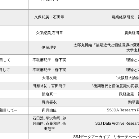
久保紀美・石田章
農業経済研究，第
久保紀美,石田章
農業経
太郎丸博編『後期近代と価値意識の変容：日
伊藤理史
大学出
目して
不破麻紀子，柳下実
理論と
目して
不破麻紀子・柳下実
理論と
大瀧友織
『大阪経大論集
田靡裕祐，宮田尚子
『後期近代と価値意識の変容
熊迫真一
政経論叢、第
堀有喜衣
勁草
着目して─
卯月由佳
SSJDA Research P
石田浩, 平沢和司, 卯
月由佳, 斉藤和洋, 余
SSJ Data Archive Resear
田翔平
SSJデータアーカイブ リサーチペーパーN