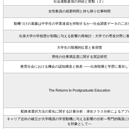
社会運動参加の持続と変動（２）
女性教員の就業時間と持ち帰り仕事時間
動機づけの葛藤は中学生の学業達成を抑制するか―社会調査データの二次
出身大学の学校歴が初職に与える影響の再検討：大学での専攻分野に
大学生の階層的位置と食習慣
男性の仕事満足度に関する実証研究
教育社会における機会の認知構造と格差 ――出身階層と学歴に着目し
The Returns to Postgraduate Education
配偶者選択方法の変化に関する計量分析：潜在クラス分析によるアプ
キャリア志向の確立が大学職員の学習動機に与える影響の分析―専門的職員に
を対象として―