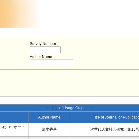
Survey Number：
Author Name：
− List of Usage Output −
Author Name
Title of Journal or Publicat
いたコウホート
清水香基
『次世代人文社会研究』第13号、