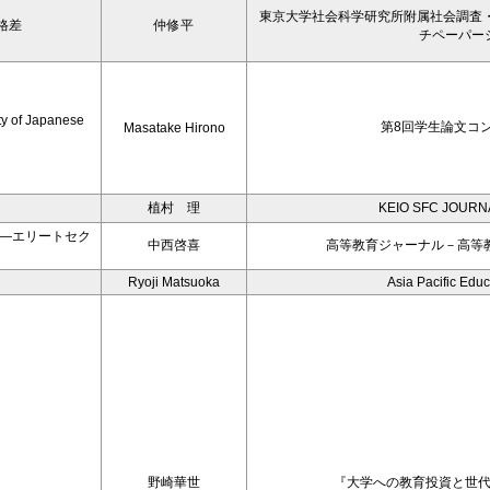
東京大学社会科学研究所附属社会調査
格差
仲修平
チペーパー
ty of Japanese
第8回学生論文コン
Masatake Hirono
植村 理
KEIO SFC JOURNA
―エリートセク
中西啓喜
高等教育ジャーナル－高等
Ryoji Matsuoka
Asia Pacific Edu
野崎華世
『大学への教育投資と世