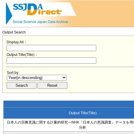
Output Search
Display All：
Output Title(Title)：
Sort by:
Output Title(Title)
日本人の宗教意識に関する計量的研究―NHK『日本人の意識調査』データを用
分析