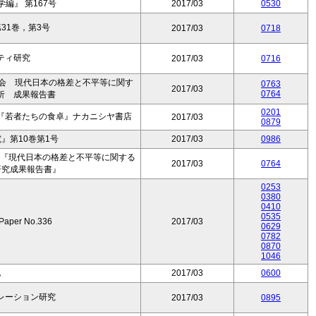
編』 第167号
2017/03
0530
31巻，第3号
2017/03
0718
ティ研究
2017/03
0716
究会 現代日本の格差と不平等に関す
0763
2017/03
0764
析 成果報告書
0201
『若者たちの食卓』ナカニシヤ書店
2017/03
0879
』第10巻第1号
2017/03
0986
会 『現代日本の格差と不平等に関する
2017/03
0764
研究成果報告書』
0253
0380
0410
0535
 Paper No.336
2017/03
0629
0782
0870
1046
化
2017/03
0600
レーション研究
2017/03
0895