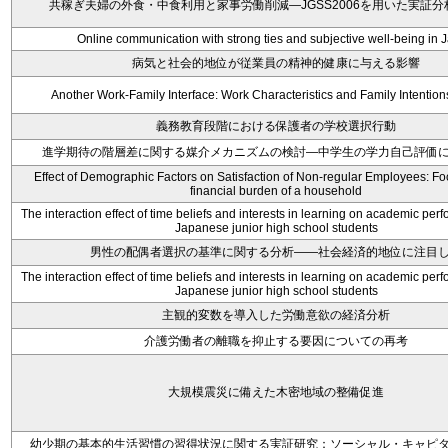
共稼ぎ夫婦の外食・中食利用と家事労働削減―JGSS2006を用いた実証
Online communication with strong ties and subjective well-being in 
病気と社会的地位が従業員の精神的健康に与える影響
Another Work-Family Interface: Work Characteristics and Family Intention
義務教育段階における保護者の学校選択行動
進学期待の階層差に関する媒介メカニズムの検討―中学生の学力自己評価
Effect of Demographic Factors on Satisfaction of Non-regular Employees: Fo
financial burden of a household
The interaction effect of time beliefs and interests in learning on academic p
Japanese junior high school students
男性の配偶者選択の基準に関する分析――社会経済的地位に注目
The interaction effect of time beliefs and interests in learning on academic p
Japanese junior high school students
主観的変数を導入した労働意欲の経済分析
介護労働者の離職を抑止する要因についての再考
大規模震災に備えた木密地域の整備促進
幼少期の基本的生活習慣の習得状況に関する実証研究：ソーシャル・キャピ