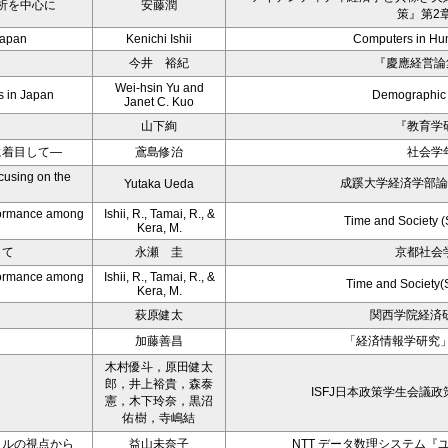
分析を中心に
安藤潤
策』第2
Japan
Kenichi Ishii
Computers in Hu
今井 裕紀
『慶應経営論集
Wei-hsin Yu and
s in Japan
Demographic
Janet C. Kuo
山下絢
『教育学
に着目して―
鳶島修治
社会学
cusing on the
成蹊大学経済学部論
Yutaka Ueda
erformance among
Ishii, R., Tamai, R., &
Time and Society 
Kera, M.
して
永瀬 圭
京都社会
erformance among
Ishii, R., Tamai, R., &
Time and Society(
Kera, M.
萩原健太
関西学院経済研
加藤善昌
「経済情報学研究」
木村優斗，原田健太
郎，井上裕貴，森泰
ISFJ日本政策学生会議
憲，木下玲奈，黒沼
佑樹，寺嶋結
タルの視点から
益山未奈子
NTT データ数理システム『