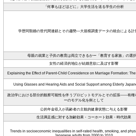
「何事もほどほどに」大学生活を送る学生の分析
学歴同類婚の世代間連鎖とその趨勢―大規模調査データの統合による計
母親の就業と子供の教育は両立できるかー「教育する家族」の選
女性の経済的地位が結婚意欲に及ぼす影響
Explaining the Effect of Parent-Child Coresidence on Marriage Formation: Th
Using Glasses and Hearing Aids and Social Support among Elderly Japa
政治学における部分的観察可能性を伴うプロビットモデルとその拡張――有権
ーのモデル化を例として
公的年金収入が高齢者の主観的健康状態に与える影響
生活満足感に対する加齢効果・コーホート効果・時代効果
Trends in socioeconomic inequalities in self-rated health, smoking, and physic
Japanese adults from 2000 to 2010