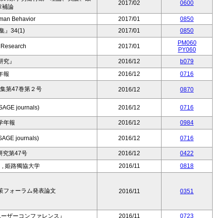
2017/02
0600
章補論
man Behavior
2017/01
0850
』34(1)
2017/01
0850
PM060
 Research
2017/01
PY060
研究』
2016/12
b079
年報
2016/12
0716
集第47巻第２号
2016/12
0870
(SAGE journals)
2016/12
0716
学年報
2016/12
0984
SAGE journals)
2016/12
0716
究第47号
2016/12
0422
, 姫路獨協大学
2016/11
0818
政策フォーラム発表論文
2016/11
0351
ユーザーコンファレンス』
2016/11
0723