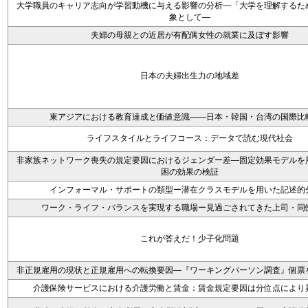
大学職員のキャリア志向が学習動機に与える影響の分析―「大学を理解するた
象として―
夫婦の母親との近居が有配偶女性の就業に及ぼす影響
日本の夫婦出生力の地域差
東アジアにおける教育達成と価値意識――日本・韓国・台湾の国際比
ライフスタイルとライフコース：データで読む現代社会
非家族ネットワーク喪失の規定要因におけるジェンダー差―固定効果モデルを
困の効果の検証
インフォーマル・サポートの類型ー潜在クラスモデルを用いた記述的
ワーク・ライフ・バランスを実現する職場ー見過ごされてきた上司・同
これが答えだ！少子化問題
非正規雇用の現状と正規雇用への転換要因―『ワーキングパーソン調査』個票
介護保険サービスにおける介護労働と賃金：賃金規定要因は分位点により