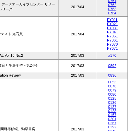
0761
・データアーカイブセンター リサー
0762
2017/04
0763
シリーズ
0764
PY011
PY021
PY031
PY041
テスト 光石賞
2017/04
PY051
PY061
PY070
PY071
L Vol.16 No.2
2017/03
a170
教育と生涯学習－第24号
2017/03
0892
cation Review
2017/03
0836
0053
0078
0079
0080
0125
0126
0127
0128
0157
0201
0267
0292
代間所得移転』勁草書房
2017/03