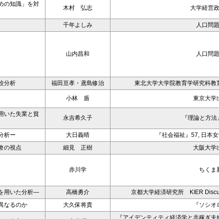
めの知識」を対
木村 弘志
大学経営
千年よしみ
人口問
山内昌和
人口問
較分析
福田亘孝・鳶島修治
東北大学大学院教育学研究科教
小林 盾
東京大学
用いた失業と貧
永吉希久子
『理論と方法』
分析ー
大日義晴
『社会福祉』57, 日本
僚の視点
細見 正樹
大阪大学
赤川学
ちくま
を用いた分析―
高橋勇介
京都大学経済研究所 KIER Discussion
異なるのか
大久保将貴
『ソシオ
『アイデンティティ経済学と共稼ぎ夫