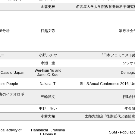
金森史枝
名古屋大学大学院教育発達科学研究
量分析―
打越文弥
家族社会
択ー
小野ルチヤ
『日本フェミニスト
永瀬 圭
ソシオ
Wei-hsin Yu and
e Case of Japan
Demogr
Janet C. Kuo
nese People
Nakata, T.
SLLS Anual Conference 2016, Un
者のイデオロギ
三輪洋文
行動計
中野 あい
年金
小林大祐
太郎丸博編『後期近代と価値
al activity of
Hanibuchi T, Nakaya
SSM - Populati
T, Honjo K