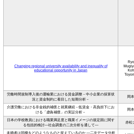
Ryo
Changing regional university availability and inequality of
Mugiy
educational opportunity in Japan
Koh
Toyo
労働時間規制導入後の運輸業における賃金調整－中小企業の採算状
岡
況と資金制約に着目した短期分析－
介護労働における非金銭的補償と就業継続－低賃金・高負担下にお
岡
ける「虚偽補償」の実証分析－
日本の学校教員における職業満足度と職業イメージの規定因に関す
赤松
る包括的検討―社会調査の二次分析を通して―
未婚者は同棲をどのようなものと捉えているのか —二次データ分析