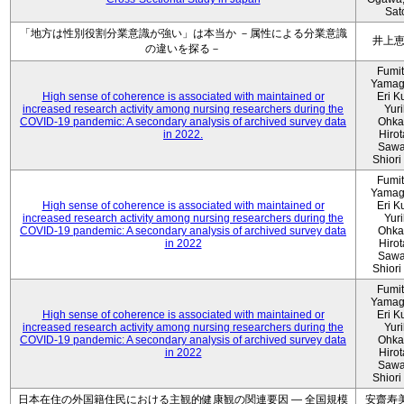
Sat
「地方は性別役割分業意識が強い」は本当か －属性による分業意識
井上
の違いを探る－
Fumi
Yamag
High sense of coherence is associated with maintained or
Eri K
increased research activity among nursing researchers during the
Yur
COVID-19 pandemic: A secondary analysis of archived survey data
Ohka
in 2022.
Hiro
Sawa
Shiori 
Fumi
Yamag
High sense of coherence is associated with maintained or
Eri K
increased research activity among nursing researchers during the
Yur
COVID-19 pandemic: A secondary analysis of archived survey data
Ohka
in 2022
Hiro
Sawa
Shiori 
Fumi
Yamag
High sense of coherence is associated with maintained or
Eri K
increased research activity among nursing researchers during the
Yur
COVID-19 pandemic: A secondary analysis of archived survey data
Ohka
in 2022
Hiro
Sawa
Shiori 
日本在住の外国籍住民における主観的健康観の関連要因 ― 全国規模
安齋寿美