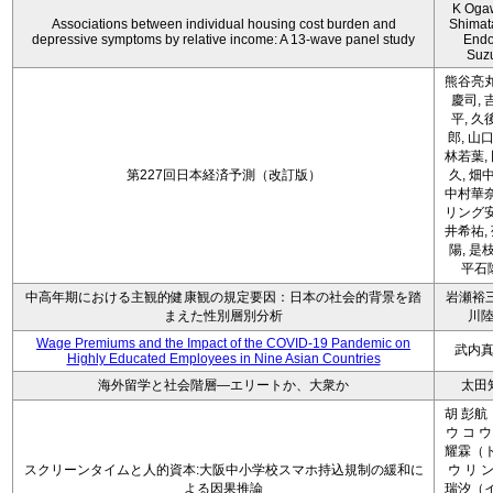
K Oga
Associations between individual housing cost burden and
Shimat
depressive symptoms by relative income: A 13-wave panel study
Endo
Suz
熊谷亮丸
慶司, 
平, 久
郎, 山口
林若葉,
第227回日本経済予測（改訂版）
久, 畑
中村華奈
リング安
井希祐,
陽, 是
平石
中高年期における主観的健康観の規定要因：日本の社会的背景を踏
岩瀬裕三
まえた性別層別分析
川
Wage Premiums and the Impact of the COVID‑19 Pandemic on
武内
Highly Educated Employees in Nine Asian Countries
海外留学と社会階層―エリートか、大衆か
太田
胡 彭航
ウ コ ウ
耀霖（ト
スクリーンタイムと人的資本:大阪中小学校スマホ持込規制の緩和に
ウ リ ン
よる因果推論
瑞汐（イ