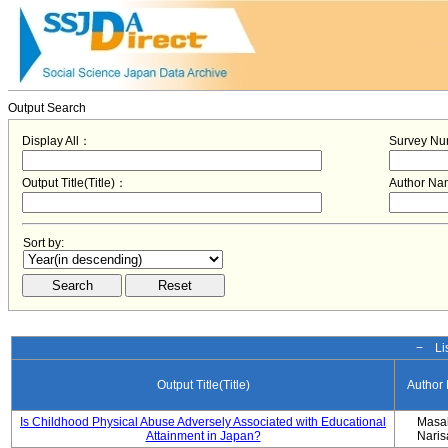
Output Search
Display All：
Survey N
Output Title(Title)：
Author N
Sort by:
− Lis
Output Title(Title)
Author
Is Childhood Physical Abuse Adversely Associated with Educational
Masa
Attainment in Japan?
Nari