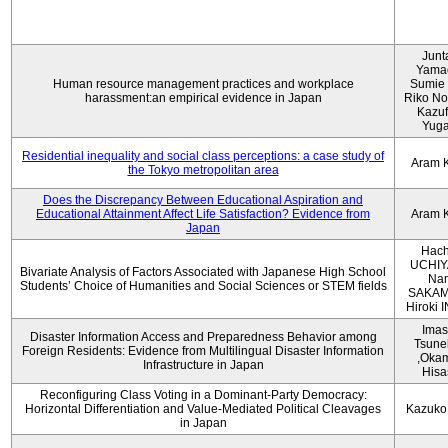
Junt
Yama
Human resource management practices and workplace
Sumie 
harassment:an empirical evidence in Japan
Riko No
Kazu
Yug
Residential inequality and social class perceptions: a case study of
Aram 
the Tokyo metropolitan area
Does the Discrepancy Between Educational Aspiration and
Educational Attainment Affect Life Satisfaction? Evidence from
Aram 
Japan
Hach
UCHIY
Bivariate Analysis of Factors Associated with Japanese High School
Na
Students’ Choice of Humanities and Social Sciences or STEM fields
SAKAM
Hiroki
Imas
Disaster Information Access and Preparedness Behavior among
Tsune
Foreign Residents: Evidence from Multilingual Disaster Information
,Oka
Infrastructure in Japan
Hisa
Reconfiguring Class Voting in a Dominant-Party Democracy:
Horizontal Differentiation and Value-Mediated Political Cleavages
Kazuko
in Japan