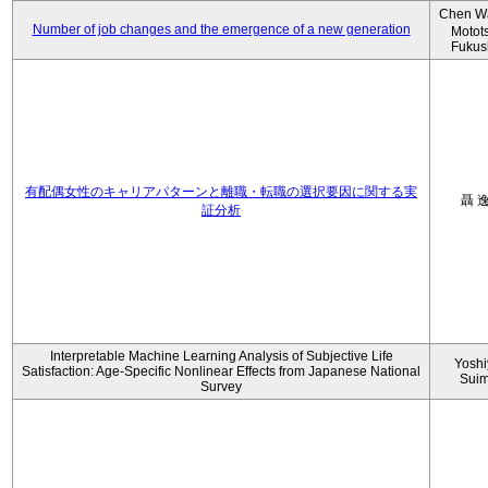
Chen W
Number of job changes and the emergence of a new generation
Motot
Fukus
有配偶女性のキャリアパターンと離職・転職の選択要因に関する実
聶 
証分析
Interpretable Machine Learning Analysis of Subjective Life
Yoshi
Satisfaction: Age-Specific Nonlinear Effects from Japanese National
Sui
Survey