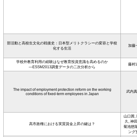
部活動と高校生文化の戦後史：日本型メリトクラシーの変容と学校
加藤
化する生活
学校外教育利用の経験はなぜ教育投資意識を高めるのか
藤村
―ESSM2013調査データの二次分析から
The impact of employment protection reform on the working
武内
conditions of fixed-term employees in Japan
山口茜,
久, 神
高市政権における実質賃金上昇の鍵は？
菊池慈陽
ング