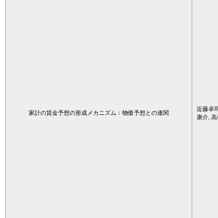
近藤卓司
家計の賃金予想の形成メカニズム：物価予想との連関
康介, 