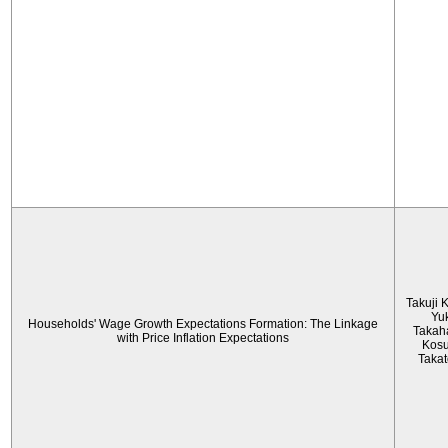
Takuji 
Yu
Households' Wage Growth Expectations Formation: The Linkage
Takah
with Price Inflation Expectations
Kos
Taka