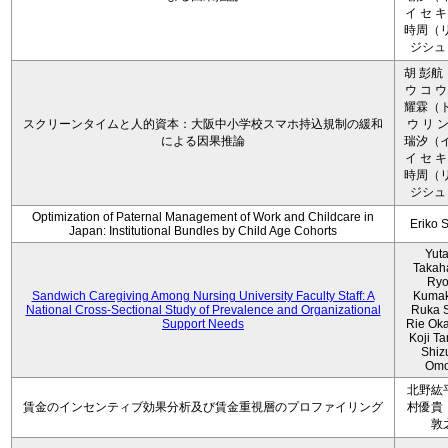
イ セ キ
時周（リ
ジシュ 
胡 彭航
ウ コ ウ
耀霖（ト
スクリーンタイムと人的資本：大阪中小学校スマホ持込規制の緩和
ウ リ ン
による因果推論
瑞汐（イ
イ セ キ
時周（リ
ジシュ 
Optimization of Paternal Management of Work and Childcare in
Eriko 
Japan: Institutional Bundles by Child Age Cohorts
Yut
Takah
Ryo
Sandwich Caregiving Among Nursing University Faculty Staff: A
Kumak
National Cross-Sectional Study of Prevalence and Organizational
Ruka S
Support Needs
Rie Ok
Koji T
Shiz
Omo
北野紘
賃金のインセンティブ効果分析及び賃金重視層のプロファイリング
村優貴
敦