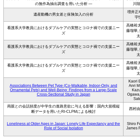
の無作為抽出調査を用いた分析 ―
川
増井正
遺産動機の男女差と保険加入の分析
宇
高橋裕太
看護系大学教員におけるダブルケアの実態とコロナ禍での支援ニー
藤瑠華,
ズ
高橋裕太
看護系大学教員におけるダブルケアの実態とコロナ禍での支援ニー
藤瑠華,
ズ
高橋裕太
看護系大学教員におけるダブルケアの実態とコロナ禍での支援ニー
藤瑠華,
ズ
Kaori 
Associations Between Pet Type (Co-Walkable, Indoor-Only, and
Anri M
Ornamental Pets) and Well-Being: Findings from a Large-Scale
Kaz
Cross-Sectional Study in Japan
Ogawa,
Sat
両親との会話頻度が中学生の進路意欲に与える影響：国内大規模縦
西村
断データを用いたRI-CLPMによる検討
Loneliness at Older Ages in Japan: Lonely Life Expectancy and the
Shiro F
Role of Social Isolation
James 