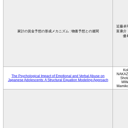
近藤卓
家計の賃金予想の形成メカニズム : 物価予想との連関
富康介
優
Ko
NAKAZ
The Psychological Impact of Emotional and Verbal Abuse on
Shot
Japanese Adolescents: A Structural Equation Modeling Approach
MIW
Mamik