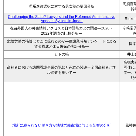
高須百華
理系進路選択に対する男女差の要因分析
幹
Challenging the State? Lawyers and the Reformed Administrative
Rieko
Appeals System in Japan
在留外国人の災害情報アクセスと日本語能力との関連―2020・
今﨑常秀
2022年調査の比較分析―
危険労働の補償はどこに現れるのか―建設業時短アンケートによる
岡
賃金構成と休日確保の実証分析―
ヒトの輪
井上
髙橋実
高齢者における訪問看護事業の認知と死亡の関連ー全国高齢者パネ
岡佳代
ル調査を用いてー
圭一、
紀
場所に縛られない働き方が地域労働市場に与える影響の分析
風神