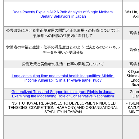
Does Poverty Explain All? A Path Analysis of Single Mothers’
Wu Lin, 
Dietary Behaviors in Japan
Aki
公共政策における非正規雇用の問題と正規雇用への転職について: 正
高橋 
規雇用への転職の諸要因に着目して
労働者の幸福と生活・仕事の満足度はどのように決まるのか: パネル
高橋 
データを用いた要因分析
労働政策と労働者の生活・仕事の満足度について
高橋 
K Oga
Long commuting time and mental health inequalities: Middle-
Shimat
income vulnerability in a 14-wave panel study
Endo
Suz
Generalized Trust and Support for Immigrant Rights in Japan:
Guan
Examining the Moderating Role of Conservative Nationalism
Lia
INSTITUTIONAL RESPONSES TO DEVELOPMENT-INDUCED
I-HSIEN
TENSIONS: COMPETITION, HARMONY, AND ORGANIZATIONAL
KAZU
STABILITY IN TAIWAN
MINE