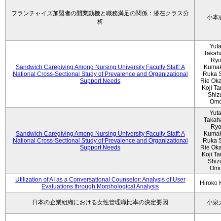
フランチャイズ加盟者の開業動機と職務満足の関係：潜在クラス分
小本
析
Yut
Takah
Ryo
Sandwich Caregiving Among Nursing University Faculty Staff: A
Kumak
National Cross-Sectional Study of Prevalence and Organizational
Ruka S
Support Needs
Rie Ok
Koji T
Shiz
Omo
Yut
Takah
Ryo
Sandwich Caregiving Among Nursing University Faculty Staff: A
Kumak
National Cross-Sectional Study of Prevalence and Organizational
Ruka S
Support Needs
Rie Ok
Koji T
Shiz
Omo
Utilization of AI as a Conversational Counselor: Analysis of User
Hiroko
Evaluations through Morphological Analysis
日本の企業組織における女性管理職比率の決定要因
小泉