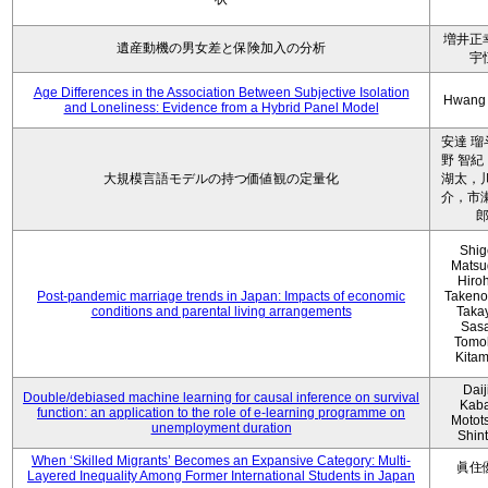
増井正
遺産動機の男女差と保険加入の分析
宇
Age Differences in the Association Between Subjective Isolation
Hwang
and Loneliness: Evidence from a Hybrid Panel Model
安達 瑠
野 智紀
大規模言語モデルの持つ価値観の定量化
湖太，川
介，市瀬
Shig
Matsu
Hiro
Post-pandemic marriage trends in Japan: Impacts of economic
Takeno
conditions and parental living arrangements
Taka
Sasa
Tomo
Kita
Daij
Double/debiased machine learning for causal inference on survival
Kaba
function: an application to the role of e-learning programme on
Motot
unemployment duration
Shin
When ‘Skilled Migrants’ Becomes an Expansive Category: Multi-
眞住
Layered Inequality Among Former International Students in Japan