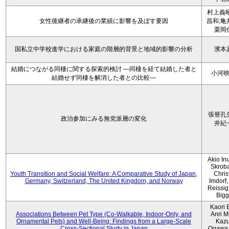
村上義昭
女性後継者の承継後の業績に影響を及ぼす要因
昌和,亀
栗岡
国私立中学校進学における家庭の階層的背景と地域的影響の分析
濱本
結婚につながる同棲に関する探索的検討 ―同棲を経て結婚した者と
小河
結婚せず同棲を解消した者との比較―
張替孔
政治参加にみる無党派層の変化
井紀
Akio Inu
Skrob
Youth Transition and Social Welfare: A Comparative Study of Japan,
Chris
Germany, Switzerland, The United Kingdom, and Norway
Imdorf, 
Reissig
Bigg
Kaori 
Associations Between Pet Type (Co-Walkable, Indoor-Only, and
Anri M
Ornamental Pets) and Well-Being: Findings from a Large-Scale
Kaz
Cross-Sectional Study in Japan
Ogawa,