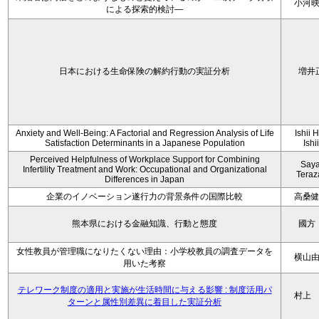
小河
による探索的検討—
日本における生命保険の解約行動の実証分析
増井
Anxiety and Well-Being: A Factorial and Regression Analysis of Life
Ishii 
Satisfaction Determinants in a Japanese Population
Ishi
Perceived Helpfulness of Workplace Support for Combining
Say
Infertility Treatment and Work: Occupational and Organizational
Tera
Differences in Japan
企業のイノベーション遂行力の背景条件の国際比較
高桑
熊本県における金融知識、行動と態度
國方
女性教員が管理職になりたくない理由：小学校教員の調査データを
横山
用いた考察
テレワーク制度の適用と実施が生活時間に与える影響 : 制度活用パ
村上
ターンと属性別差異に着目した実証分析