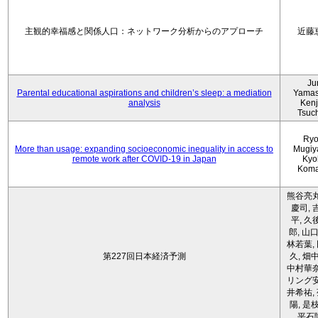
主観的幸福感と関係人口：ネットワーク分析からのアプローチ
近藤
Ju
Parental educational aspirations and children’s sleep: a mediation
Yamas
analysis
Kenji
Tsuc
Ryo
More than usage: expanding socioeconomic inequality in access to
Mugiy
remote work after COVID-19 in Japan
Kyo
Koma
熊谷亮丸
慶司, 
平, 久
郎, 山口
林若葉,
第227回日本経済予測
久, 畑
中村華奈
リング安
井希祐,
陽, 是
平石