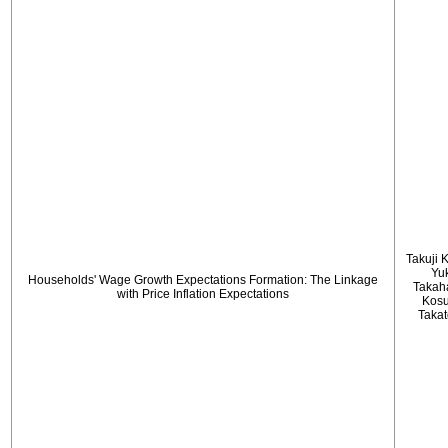
Takuji 
Yu
Households' Wage Growth Expectations Formation: The Linkage
Takah
with Price Inflation Expectations
Kos
Taka