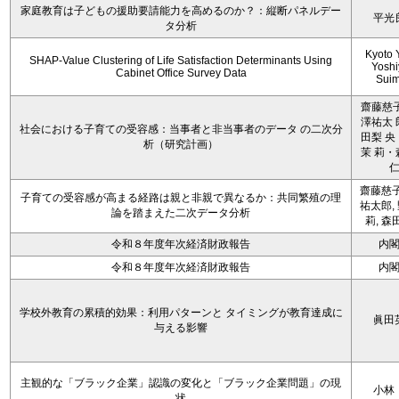
家庭教育は子どもの援助要請能力を高めるのか？：縦断パネルデー
平光
タ分析
Kyoto 
SHAP-Value Clustering of Life Satisfaction Determinants Using
Yoshi
Cabinet Office Survey Data
Sui
齋藤慈子
澤祐太 
社会における子育ての受容感：当事者と非当事者のデータ の二次分
田梨 央
析（研究計画）
茉 莉・
齋藤慈子
子育ての受容感が高まる経路は親と非親で異なるか：共同繁殖の理
祐太郎,
論を踏まえた二次データ分析
莉, 森
令和８年度年次経済財政報告
内
令和８年度年次経済財政報告
内
学校外教育の累積的効果：利用パターンと タイミングが教育達成に
眞田
与える影響
主観的な「ブラック企業」認識の変化と「ブラック企業問題」の現
小林
状