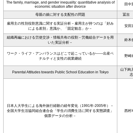
The family, marriage, and gender inequality: quantitative analysis of
田中
economic situation after divorce
母親の娘に対する支配性の問題
冨吉
雇用主の性別役割意識に関する実証分析－雇用主が持つのは「好み
安田
による差別」意識か、「固定観念」か－
組織再編における労使交渉・情報共有の役割－労働組合データを用
鈴木
いた実証分析－
ワーク・ライフ・アンバランスはどこで起こっているか――出産ペ
野崎
ナルティと女性の就業継続
山下絢,
Parental Attitudes towards Public School Education in Tokyo
日本人大学生による海外旅行経験の経年変化（1991年-2005年）－
全国大学生活協同組合連合会「学生の消費生活に関する実態調査」
西村
個票データの分析－