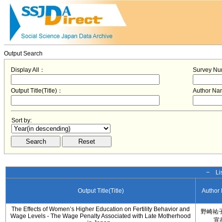
Output Search
Display All：
Survey N
Output Title(Title)：
Author N
Sort by:
− Lis
Output Title(Title)
Author
The Effects of Women’s Higher Education on Fertility Behavior and
野崎祐子
Wage Levels - The Wage Penalty Associated with Late Motherhood
宣