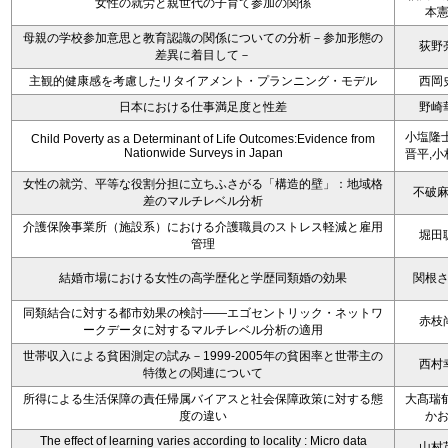
女性の就労と親世代の子育て参加の関係
本
母親の学校参加意思と教育認識の関係についての分析－参加形態の
荻野
差異に着目して－
主観的健康感を考慮したリタイアメント・プランニング・モデル
西岡
日本における仕事満足度と性差
野崎
小塩隆士
Child Poverty as a Determinant of Life Outcomes:Evidence from
Nationwide Surveys in Japan
晋平,小
女性の就労、平等な役割分担に立ちふさがる「構造的壁」：地域格
不破
差のマルチレベル分析
介護保険事業所（施設系）における介護職員のストレス軽減と雇用
堀田
管理
結婚市場における女性の高学歴化と学歴同類婚の効果
関根
同類結合に対する都市効果の検討――エゴセントリック・ネットワ
赤枝
ークデータに対するマルチレベル分析の適用
世帯収入による貧困測定の試み－1999-2005年の貧困率と世帯主の
西村
特徴との関連について
所得による生活保障の責任帰属バイアスと社会保障政策に対する態
大髙瑞郁
度の違い
か
The effect of learning varies according to locality : Micro data
山村