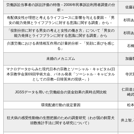
労働訴訟当事者の訴訟評価の特徴－2006年民事訴訟利用者調査の分
佐藤
析－
有配偶女性が理想と考えるライフコースに影響を与える要因－「男
杉田
女の能力発揮とライフプランに対する意識に関する調査」から－
「役割分担に対する男女の考えと女性の働き方」について「男女の
杉田
能力発揮とライフブランに対する意識に関する調査」から
介護労働における表情相互作用の計量的分析－「笑顔に喜びを感じ
石
る」
未婚のメカニズム
加藤
マクロデータからみた現代日本の宗教とソーシャル・キャピタル(日
本宗教学会第69回学術大会、パネル発表「ソーシャル・キャピタル
寺沢
としての宗教─日韓英米の現状─」)
仁田道
JGSSデータを用いた労働組合の賃金効果の異時点間比較
崎
環境配慮行動の規定要因
松
狂犬病の感受性動物の生態把握のための調査研究（わが国の飼育犬
井上智,
頭数推計手法に関する研究について）