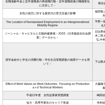
在職老齢年金と定年退職者の再就職行動－定年退職前後の職種変化
梶谷
に注目して－
福田順,
女性の就労に対する親世代の育児支援の影響
平野一朗
The Location of Nonstandard Employment in an Intergenerational
Mobility Regime
丸
日比野由
ソーシャル・キャピタルと主観的健康感－JGSS（日本版総合社会調
木二郎,
査）データから－
弘,中
奨学金給付と学生の消費行動－学生生活実態調査の個票データを用
下山朗,
いて－
Effect of Work Values on Work Outcomes : Focusing on Production
大薗陽子
aｎd Technical Workers
平成22年度 女性起業家実態調査
嶋田
短大・高専卒業生のキャリア形成
寺村