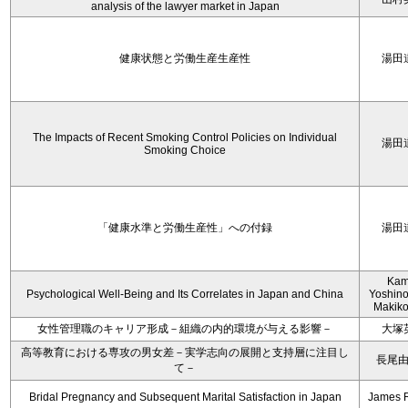
analysis of the lawyer market in Japan
健康状態と労働生産生産性
湯田
The Impacts of Recent Smoking Control Policies on Individual
湯田
Smoking Choice
「健康水準と労働生産性」への付録
湯田
Kam
Psychological Well-Being and Its Correlates in Japan and China
Yoshino
Makiko
女性管理職のキャリア形成－組織の内的環境が与える影響－
大塚
高等教育における専攻の男女差－実学志向の展開と支持層に注目し
長尾
て－
Bridal Pregnancy and Subsequent Marital Satisfaction in Japan
James 