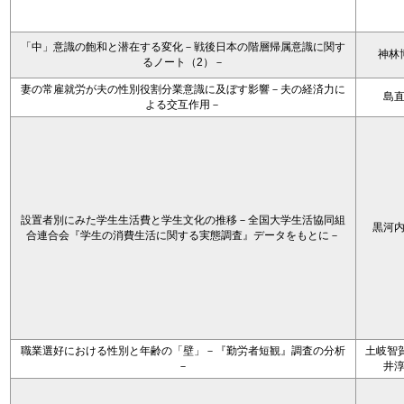
「中」意識の飽和と潜在する変化－戦後日本の階層帰属意識に関す
神林
るノート（2）－
妻の常雇就労が夫の性別役割分業意識に及ぼす影響－夫の経済力に
島
よる交互作用－
設置者別にみた学生生活費と学生文化の推移－全国大学生活協同組
黒河
合連合会『学生の消費生活に関する実態調査』データをもとに－
職業選好における性別と年齢の「壁」－『勤労者短観』調査の分析
土岐智賀
－
井