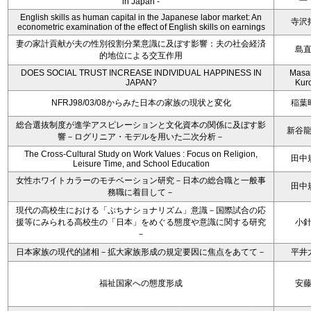
in Japan -
English skills as human capital in the Japanese labor market: An
寺沢
econometric examination of the effect of English skills on earnings
妻の家計貢献が夫の性別役割分業意識に及ぼす影響：夫の社会経済
島
的地位による交互作用
DOES SOCIAL TRUST INCREASE INDIVIDUAL HAPPINESS IN
Masa
JAPAN?
Kur
NFRJ98/03/08からみた日本の家族の現状と変化
稲葉
総合選抜制度が進学アスピレーションと文化資本の関係に及ぼす影
新谷
響－ログリニア・モデルを用いた二次分析－
The Cross-Cultural Study on Work Values : Focus on Religion,
田中
Leisure Time, and School Education
女性ホワイトカラーのモチベーション研究－日本の総合職と一般事
田中
務職に着目して－
現代の高校生における「ぷちナショナリズム」意識－国際試合の応
援等にみられる高校生の「日本」をめぐる態度や意識に関する研究
小
－
日本家族の現代的諸相－拡大家族形成の規定要因に焦点をあてて－
平井
福祉国家への態度形成
安