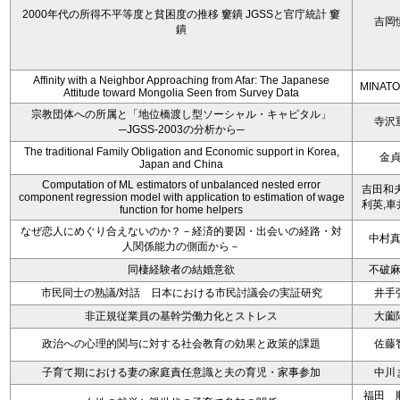
2000年代の所得不平等度と貧困度の推移 窶鐀 JGSSと官庁統計 窶
吉岡
鐀
Affinity with a Neighbor Approaching from Afar: The Japanese
MINATO
Attitude toward Mongolia Seen from Survey Data
宗教団体への所属と「地位橋渡し型ソーシャル・キャピタル」
寺沢
─JGSS-2003の分析から─
The traditional Family Obligation and Economic support in Korea,
金
Japan and China
Computation of ML estimators of unbalanced nested error
吉田和夫
component regression model with application to estimation of wage
利英,車
function for home helpers
なぜ恋人にめぐり合えないのか？－経済的要因・出会いの経路・対
中村
人関係能力の側面から－
同棲経験者の結婚意欲
不破
市民同士の熟議/対話 日本における市民討議会の実証研究
井手
非正規従業員の基幹労働力化とストレス
大薗
政治への心理的関与に対する社会教育の効果と政策的課題
佐藤
子育て期における妻の家庭責任意識と夫の育児・家事参加
中川
福田 