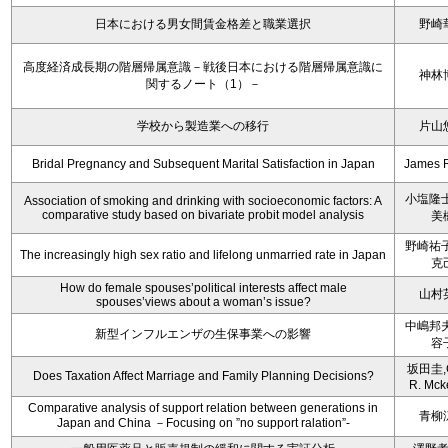
日本における男女間賃金格差と職業選択
野崎
高度経済成長期の階層帰属意識－戦後日本における階層帰属意識に
神林
関するノート（1）－
学校から製造業への移行
片山
Bridal Pregnancy and Subsequent Marital Satisfaction in Japan
James 
小塩隆士
Association of smoking and drinking with socioeconomic factors: A
comparative study based on bivariate probit model analysis
美
野崎祐子
The increasingly high sex ratio and lifelong unmarried rate in Japan
克
How do female spouses’political interests affect male
山村
spouses’views about a woman’s issue?
中嶋邦夫
新型インフルエンザの生保事業への影響
容
坂田圭,C
Does Taxation Affect Marriage and Family Planning Decisions?
R. Mck
Comparative analysis of support relation between generations in
青柳
Japan and China －Focusing on ”no support ralation”-