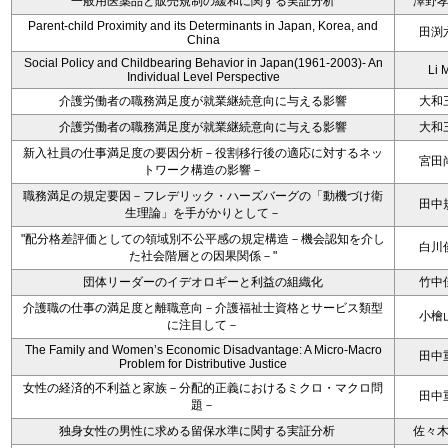
一般用医薬品と販売規制の緩和に関する実証分析
澤野
Parent-child Proximity and its Determinants in Japan, Korea, and
田渕
China
Social Policy and Childbearing Behavior in Japan(1961-2003)- An
Li 
Individual Level Perspective
介護労働者の職務満足度が就業継続意向に与える影響
大和
介護労働者の職務満足度が就業継続意向に与える影響
大和
新入社員の仕事満足度の要因分析－役割移行後の適応に対するネッ
宮田
トワーク構造の影響－
職務満足の規定要因－フレデリック・ハーズバーグの「動機づけ衛
田中
生理論」を手がかりとして－
"配分格差評価としての領域別不公平感の規定構造－機会認知を介し
白川
た社会階層との因果関係－"
団体リーダーのイデオロギーと利益の組織化
竹中
介護職の仕事の満足度と離職意向－介護福祉士資格とサービス類型
小檜
に注目して－
The Family and Women’s Economic Disadvantage: A Micro-Macro
田中
Problem for Distributive Justice
女性の経済的不利益と家族－分配的正義におけるミクロ・マクロ問
田中
題－
独身女性の男性に求める留保水準に関する実証分析
佐々