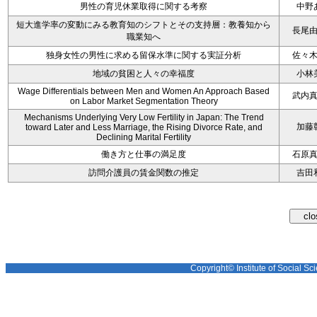
男性の育児休業取得に関する考察
中野
短大進学率の変動にみる教育知のシフトとその支持層：教養知から
長尾
職業知へ
独身女性の男性に求める留保水準に関する実証分析
佐々
地域の貧困と人々の幸福度
小林
Wage Differentials between Men and Women An Approach Based
武内
on Labor Market Segmentation Theory
Mechanisms Underlying Very Low Fertility in Japan: The Trend
加藤
toward Later and Less Marriage, the Rising Divorce Rate, and
Declining Marital Fertility
働き方と仕事の満足度
石原
訪問介護員の賃金関数の推定
吉田
Copyright© Institute of Social Sci