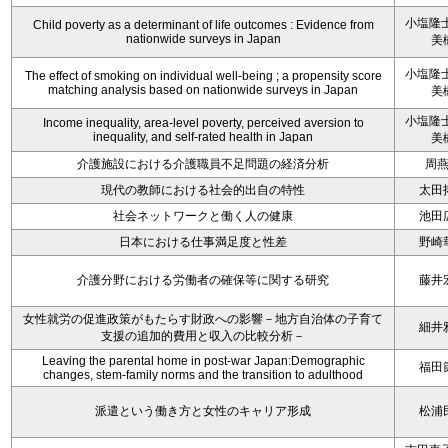
小塩隆士
Child poverty as a determinant of life outcomes : Evidence from
nationwide surveys in Japan
美
小塩隆士
The effect of smoking on individual well-being ; a propensity score
matching analysis based on nationwide surveys in Japan
美
小塩隆士
Income inequality, area-level poverty, perceived aversion to
inequality, and self-rated health in Japan
美
介護施設における介護職員不足問題の経済分析
周
現代の教師における社会的出自の特性
太田
社会ネットワークと働く人の健康
池田
日本における仕事満足度と性差
野崎
介護分野における労働者の確保等に関する研究
藤井
女性就労の促進政策がもたらす財政への影響－地方自治体の子育て
細井
支援の追加的費用と収入の比較分析－
Leaving the parental home in post-war Japan:Demographic
福田
changes, stem-family norms and the transition to adulthood
派遣という働き方と女性のキャリア形成
松浦