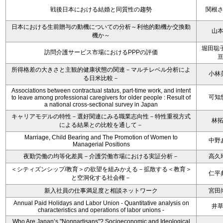
戦後日本における結婚と同質性の趨勢
関根
日本における生前贈与の動機についての分析～利他的動機か交換動
山
機か～
堀田聡子
訪問介護サービス市場におけるPPPの評価
所得格差の大きさと主観的健康状態の関連－マルチレベル分析によ
小林
る日米比較－
Associations between contractual status, part-time work, and intent
可知
to leave among professional caregivers for older people : Result of
a national cross-sectional survey in Japan
キャリアモデルの特性－選好関連にみる職業志向性－特性重視方式
林
による結果との比較を通して－
Marriage, Child Bearing and The Promotion of Women to
中野
Managerial Positions
夜勤労働の均等化差異－介護労働市場における実証分析－
高久
＜シティズンシップ/教育＞の欲望を組みかえる－拡散する＜教育＞
仁平
と空洞化する社会権－
新入社員の仕事満足度と相談ネットワーク
宮田
Annual Paid Holidays and Labor Union - Quantitative analysis on
井
characteristics and operations of labor unions -
Who Are Japan’s "Nonpartisans"? Socioeconomic and Ideological