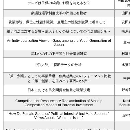
吉田恵子
テレビは子供の成績に影響を与えるか？
衆議院選挙制度改革の評価と有権者
山田
就業形態、職位と性役割意識－雇用主の性役割意識に着目して－
安田
親子同居に対する影響－成人子とその親についての同居要因分析－
崎原
An Individualization View on Gaps among the Youth Generation of
菫
Japan
流動化の中の不平等と社会階層研究
村瀬
打ち切り・切断データの分析
水落
「第二創業」としての事業承継－創業起業とのパフォーマンス比較
中
と「第二創業」を生み出す要因の分析－
日本における男女間賃金格差と職業決定
野崎
Competition for Resources: A Reexamination of Sibship
Kris
Composition Models of Parental Investment
Schult
How Do Female Spouses’ Political Intersts Affect Male Spouses’
山村
Views About a Women’s Issue?