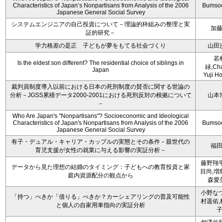
Characteristics of Japan’s Nonpartisans from Analysis of the 2006
Bumso
Japanese General Social Survey
システムエンジニアの自己投資について－理論的枠組みの整理と実
加
証的研究－
学力格差の是正 子どもが夢をもてる社会づくり
山田
若
Is the eldest son different? The residential choice of siblings in
緑,Cha
Japan
Yuji Ho
裁判員制度導入以前における日本の死刑制度の賛否に関する世論の
分析－JGSS累積データ2000-2001における死刑反対の根拠について
山本
－
Who Are Japan's "Nonpartisans"? Socioeconomic and Ideological
Characteristics of Japan's Nonpartisans from Analysis of the 2006
Bumso
Japanese General Social Survey
有子・デュアル・キャリア・カップルの実態とその条件－親世代の
福
育児支援が女性の就業に与える影響の実証分析－
藤野翔平
データから見た理想の結婚のタイミング：子どもへの教育投資と家
目尚,増
庭内資源配分の観点から
森愛
小野なつ
「持つ」べきか「借りる」べきか？カーシェアリングの普及可能性
村遥佑,
と個人の自家用車指向の実証分析