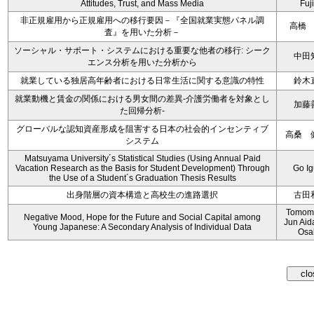
Attitudes, Trust, and Mass Media
Fuji
非正規雇用から正規雇用への移行要因－『全国就業実態パネル調
高橋
査』を用いた分析－
ソーシャル・サポート・システムにおける重要な他者の移行: シーク
中田
エンス分析を用いた分析から
就業している独居高年齢者における日常生活に関する意識の特性
鈴木
就業動機と賃金の関係における男女間の差異‐介護労働者を対象とし
加藤
た回帰分析‐
グローバルな認知資産形成を阻害する日本の社会的インセンティブ
高桑 
システム
Matsuyama University´s Statistical Studies (Using Annual Paid
Vacation Research as the Basis for Student Development) Through
Go I
the Use of a Student´s Graduation Thesis Results
出身階層の資本構造と高校生の進路選択
古田
Tomomi
Negative Mood, Hope for the Future and Social Capital among
Jun Aid
Young Japanese: A Secondary Analysis of Individual Data
Osa