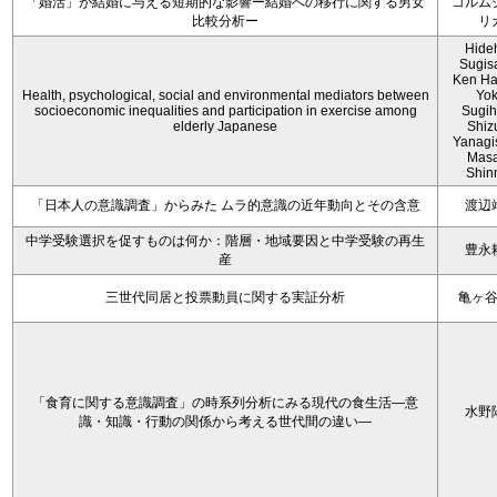
「婚活」が結婚に与える短期的な影響ー結婚への移行に関する男女
コルム
比較分析ー
リ
Hide
Sugis
Ken Ha
Health, psychological, social and environmental mediators between
Yo
socioeconomic inequalities and participation in exercise among
Sugih
elderly Japanese
Shiz
Yanagi
Mas
Shin
「日本人の意識調査」からみた ムラ的意識の近年動向とその含意
渡辺
中学受験選択を促すものは何か：階層・地域要因と中学受験の再生
豊永
産
三世代同居と投票動員に関する実証分析
亀ヶ
「食育に関する意識調査」の時系列分析にみる現代の食生活―意
水野
識・知識・行動の関係から考える世代間の違い―