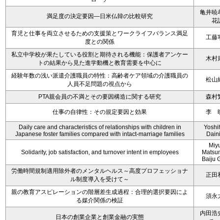
亀井暁
満足度の決定要因―日米仏韓の比較研究
花
育児と仕事を両立させるための支援策とワークライフバランス満足
工藤
度との関係
私立中学校が果たしている役割と期待される機能：保護者アンケー
木村
トの結果から見た進学動機と教育需要を中心に
経験年数の浅い派遣介護職員の特性：高齢者ケア領域の介護職員の
松山
人員不足問題の視点から
PTA親会員の不満とその要因構造に関する研究
森村
仕事の自律性：その規定要因と効果
李 
Daily care and characteristics of relationships with children in
Yoshi
Japanese foster families compared with intact-marriage families
Dain
Miy
Solidarity, job satisfaction, and turnover intent in employees
Matsu
Baiju 
労働時間規制適用除外者のメンタルヘルス～高度プロフェッショナ
正田
ル制度導入を受けて～
親の教育アスピレーションの階層差生成過程：合理的選択要因によ
須永
る媒介関係の検証
内田浩
日本の創業企業と創業金融の実態