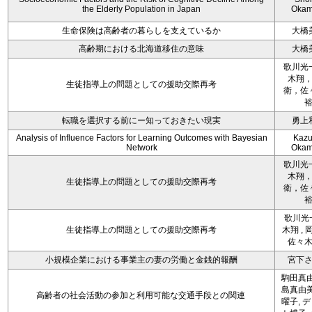
the Elderly Population in Japan
Okam
生命保険は高齢者の暮らしを支えているか
大橋
高齢期における北海道移住の意味
大橋
歌川光
木翔
生徒指導上の問題としての援助交際再考
衛，佐
転職を選択する前にー知っておきたい現実
勇上
Analysis of Influence Factors for Learning Outcomes with Bayesian
Kazu
Network
Okam
歌川光
木翔
生徒指導上の問題としての援助交際再考
衛，佐
歌川光一
生徒指導上の問題としての援助交際再考
木翔 , 
佐々
小規模企業における事業主の妻の労働と金銭的報酬
宮下
駒田真由
島真由美
高齢者の社会活動の参加と利用可能な交通手段との関連
曜子, 