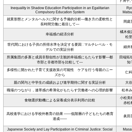
ト博子,
Inequality in Shadow Education Participation in an Egalitarian
Ryo
Compulsory Education System
Mats
就業形態とメンタルヘルスに関する予備的分析―働き方の柔軟性と
岡庭
長時間労働に着目して―
橘木俊
幸福感の経済分析
松
世代間における子供の所得水準を決定する要因 : マルチレベル・モ
細井
デルでの実証分析
所属集団の多寡と成員非類似性が主観的幸福感にもたらす影響―都
田端拓哉
市部と非都市部を比較して―
知
多様性に開かれた子育て支援政策の可能性 ケアを行う母親のニー
仁
ズから
親の関与と中学生の成績および進学期待に関する実証分析
大
職場のつながり，連帯感の希薄化がもたらす労働者への心理的影響
松本
小松美
食物選択動機による栄養成分表示利用の比較
赤松
高校進学における学校外教育の効果 ――低階層の子どもたちの教育
眞田
達成――
Japanese Society and Lay Participation in Criminal Justice: Social
Masa