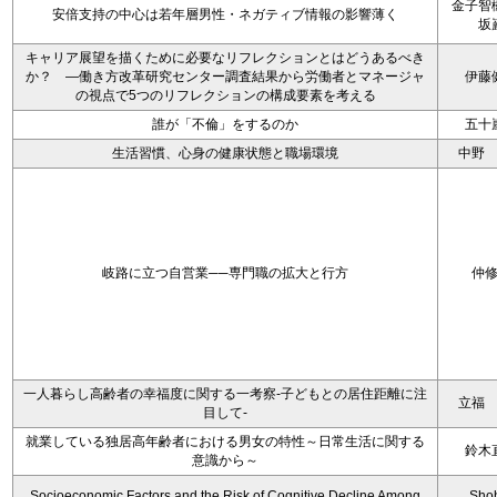
金子智
安倍支持の中心は若年層男性・ネガティブ情報の影響薄く
坂
キャリア展望を描くために必要なリフレクションとはどうあるべき
か？ ―働き方改革研究センター調査結果から労働者とマネージャ
伊藤
の視点で5つのリフレクションの構成要素を考える
誰が「不倫」をするのか
五十
生活習慣、心身の健康状態と職場環境
中野
岐路に立つ自営業──専門職の拡大と行方
仲
一人暮らし高齢者の幸福度に関する一考察‐子どもとの居住距離に注
立福
目して‐
就業している独居高年齢者における男女の特性～日常生活に関する
鈴木
意識から～
Socioeconomic Factors and the Risk of Cognitive Decline Among
Sho