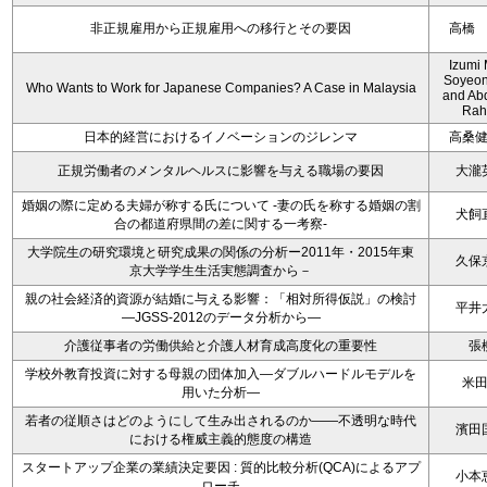
非正規雇用から正規雇用への移行とその要因
高橋
Izumi 
Soyeon
Who Wants to Work for Japanese Companies? A Case in Malaysia
and Ab
Rah
日本的経営におけるイノベーションのジレンマ
高桑
正規労働者のメンタルヘルスに影響を与える職場の要因
大瀧
婚姻の際に定める夫婦が称する氏について -妻の氏を称する婚姻の割
犬飼
合の都道府県間の差に関する一考察-
大学院生の研究環境と研究成果の関係の分析ー2011年・2015年東
久保
京大学学生生活実態調査から－
親の社会経済的資源が結婚に与える影響：「相対所得仮説」の検討
平井
―JGSS-2012のデータ分析から―
介護従事者の労働供給と介護人材育成高度化の重要性
張
学校外教育投資に対する母親の団体加入―ダブルハードルモデルを
米
用いた分析―
若者の従順さはどのようにして生み出されるのか――不透明な時代
濱田
における権威主義的態度の構造
スタートアップ企業の業績決定要因 : 質的比較分析(QCA)によるアプ
小本
ローチ