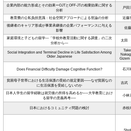
企業内部の能力形成とその効果ーOJTとOFF-JTの相乗効果に関する
戸田
分析
教育費の公私負担意識：社会空間アプローチによる世論の分析
近藤
後継者のキャリア形成が事業承継後の企業パフォーマンスに与える
佐
影響
家庭環境と子どもの留学―「学校外教育活動に関する調査」の二次
太田
分析から―
Take
Social Integration and Terminal Decline in Life Satisfaction Among
Nakag
Older Japanese
Gizem 
石川
Does Financial Difficulty Damage Cognitive Function?
貧困母子世帯における生活保護の受給の規定要因――なぜ貧困なの
吉武
に生活保護を受給しないのか
日本人学生の留学経験は就労後の所得を高めるか──大学教育におけ
小林
る留学の意義再考──
日本におけるコミュニティ問題の検討
赤枝
Sho