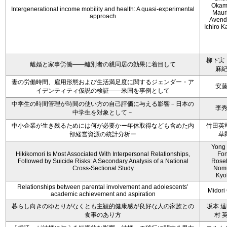
Okam
Intergenerational income mobility and health: A quasi-experimental
Maur
approach
Avend
Ichiro 
柳下実
離婚と家事労働――離別者の親同居の効果に着目して
麻
妻の労働時間、雇用形態および生活満足度に関するジェンダー・ア
安
イデンティティ仮説の検証――米国を事例として
中学生の時間管理が時間の使い方の自己評価に与える影響－日本の
李
中学生を対象として－
中小企業が生き残るためには何が必要かー年休取得なども含めた内
竹田英
部経営資源の統計分析ー
草
Yong
Hikikomori Is Most Associated With Interpersonal Relationships,
Fo
Followed by Suicide Risks: A Secondary Analysis of a National
Rosel
Cross-Sectional Study
Nom
Kyo
Relationships between parental involvement and adolescents’
Midori 
academic achievement and aspiration
暮らし向きのゆとりがなくとも主観的健康感が良好な人の家族との
坂本 達
食事のあり方
村 