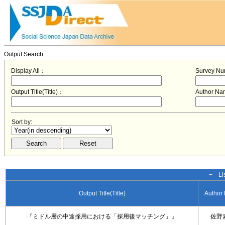
Output Search
Display All：
Survey N
Output Title(Title)：
Author N
Sort by:
− Lis
Output Title(Title)
Author
『ミドル層の中途採用における「採用後マッチング」』
佐野