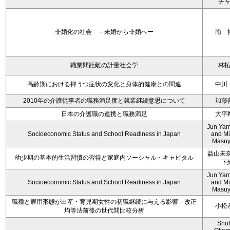
チ
非婚化の社会 －未婚から非婚へー
南 
職業間距離の計量社会学
林
高齢期における抑うつ症状の変化と身体的健康との関連
中川
2010年の介護従事者の職務満足度と就業継続意思について
加藤
日本の介護職の連携と職務満足
大平
Jun Yam
Socioeconomic Status and School Readiness in Japan
and M
Masu
益山未奈
幼少期の基本的生活習慣の習得と家庭内ソーシャル・キャピタル
下
Jun Yam
Socioeconomic Status and School Readiness in Japan
and M
Masu
職種と雇用形態が出産・育児期女性の初職継続に与える影響―改正
小松
均等法前後の世代間比較分析
Sho