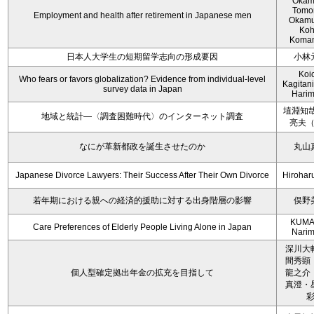
Okam
Tomo
Employment and health after retirement in Japanese men
Okamu
Koh
Koma
日本人大学生の短期留学志向の形成要因
小林
Koi
Who fears or favors globalization? Evidence from individual-level
Kagitan
survey data in Japan
Hari
埴淵知哉
地域と統計―〈調査困難時代〉のインターネット調査
亮夫
なにが革新都政を誕生させたのか
丸山
Japanese Divorce Lawyers: Their Success After Their Own Divorce
Hirohar
若年期における親への経済的援助に対する出身階層の影響
俣野
KUMA
Care Preferences of Elderly People Living Alone in Japan
Nari
深川大
間秀顕
個人型確定拠出年金の拡充を目指して
龍之介
真澄・