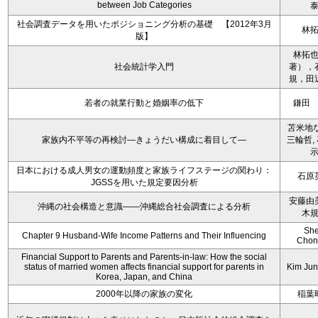
between Job Categories
社会調査データを用いたポジショニング分析の基礎 【2012年3月
林
版】
林拓
社会統計学入門
著），
規，田
若者の就業行動と婚姻率の低下
鎌田
苫米地な
家族内不平等の再検討―きょうだい構成に着目して―
三輪哲,
日本における成人男女の運動頻度と家族ライフステージの関わり：
石原
JGSSを用いた規定要因分析
安藤由
沖縄の社会構造と意識――沖縄総合社会調査による分析
木
Sh
Chapter 9 Husband-Wife Income Patterns and Their Influencing
Chon
Financial Support to Parents and Parents-in-law: How the social
status of married women affects financial support for parents in
Kim Ju
Korea, Japan, and China
2000年以降の家族の変化
稲葉