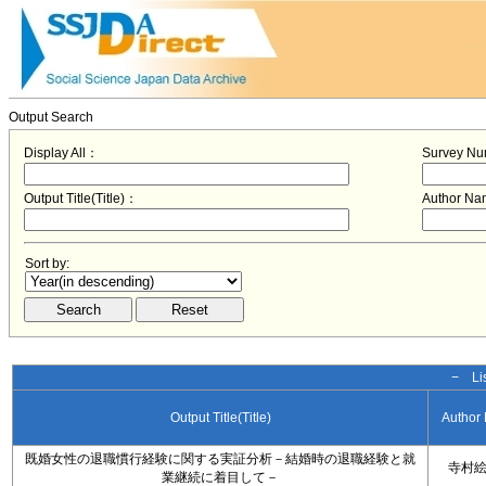
Output Search
Display All：
Survey N
Output Title(Title)：
Author N
Sort by:
− Lis
Output Title(Title)
Author
既婚女性の退職慣行経験に関する実証分析－結婚時の退職経験と就
寺村
業継続に着目して－