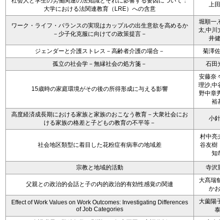
社会人と学生の労働関連の法知識とそれに影響する要因について：
上
大学における法関連教育（LRE）への含意
堀順一,
ワーク・ライフ・バランスの実現はカップルの出生意欲を高めるか
太,中川
－少子化克服に向けての政策提言－
井
ジェンダーと介護ストレス－高齢者介護の場合－
菊澤
孤立の社会学－無縁社会の処方箋－
石田
安藤奈々
理沙,中
15歳時の家庭環境がその後の所得形成に与える影響
野中章秀
裕
高度経済成長期における家族と家族のおこなう教育－大衆社会にお
小
ける家族の格差と子どもの教育の不平等－
村中亮
社会地区類型に着目した花粉症有病率の地域差
谷友樹
知
宗教と地域的活動
寺沢
大髙瑞郁
父親との政治的会話と子の内的政治的有効性感覚の関連
か
大薗陽子
Effect of Work Values on Work Outcomes: Investigating Differences
of Job Categories