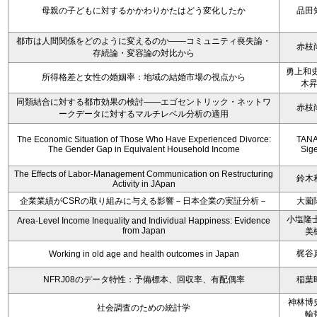
母親の子どもに対するかかわりかたはどう変化したか
品田
都市は人間関係をどのように変えるのか――コミュニティ喪失論・
赤枝
存続論・変容論の対比から
勇上和史
所得格差と女性の婚姻率：地域の結婚市場の視点から
木
同類結合に対する都市効果の検討――エゴセントリック・ネットワ
赤枝
ークデータに対するマルチレベル分析の適用
The Economic Situation of Those Who Have Experienced Divorce:
TAN
The Gender Gap in Equivalent Household Income
Sig
The Effects of Labor-Management Communication on Restructuring
鈴木
Activity in JApan
企業業績がCSRの取り組みに与える影響－日本企業の実証分析－
大薗
小塩隆士
Area-Level Income Inequality and Individual Happiness: Evidence
from Japan
美
梶谷
Working in old age and health outcomes in Japan
NFRJ08のデータ特性：予備標本、回収率、有配偶率
稲葉
神林博
社会調査のための統計学
輪