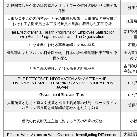
新規開業した企業の経営成果とネットワーク特性の関わりに関する
池田
考察
人事システムの内的整合性とその非線形効果－人事施策の充実度に
江夏
おける正規従業員と非正規従業員の差異に着目した実証分析
新野弘恵
The Effect of Mental Health Programs on Employee Satisfaction
with Benefit Programs, Jobs and, The Organization
中小企業における事業承継モデルの開発
石橋
管理職キャリアパスの日米独比較－日本の女性管理職比率低迷の原
大内章子
因を探る－
め
吉田和夫
介護労働の特性と介護労働者の離職意向
利英,車
THE EFFECTS OF INFORMATION ASYMMETRY AND
山村
GOVERNMENT SIZE ON HAPPINESS: A CASE STUDY FROM
JAPAN
Government Size and Trust
山村
人事施策としての両立支援策と成果主義施策の検討－ワークライフ
菅原
バランス満足度と就業継続意欲へもたらす効果－
現代の代表制民主主義に対する市民の不満の分析
小
大薗陽子
Effect of Work Values on Work Outcomes: Investigating Differences