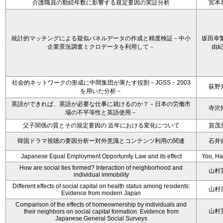
介護職員の勤続年数に影響する規定要因の実証分析
宮本
統計的マッチングによる疑似パネルデータの作成と精度検証－中小
坂田幸繁
企業景況調査ミクロデータを利用して－
由
社会的ネットワークの形成に中間集団が果たす役割－JGSS・2003
荻野
を用いた分析－
英語ができれば、英語が必要な仕事に就けるのか？－日本の労働市
寺沢
場の不平等性と英語使用－
父子関係の質とその規定要因の 近年における変化について
賀茂
韓国ドラマ視聴の要因分析ー対外意識とコンテンツ利用の関連
石井
Japanese Equal Employment Opportunity Law and its effect
Yoo, H
How are social ties formed? Interaction of neighborhood and
山村
individual immobility
Different effects of social capital on health status among residents:
山村
Evidence from modern Japan
Comparison of the effects of homeownership by individuals and
山村
their neighbors on social capital formation: Evidence from
Japanese General Social Surveys