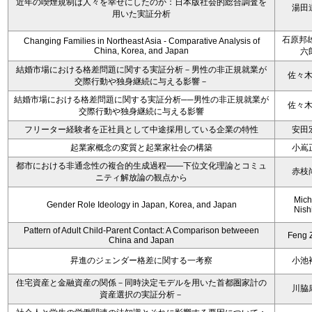
近年の喫煙規制は人々を幸せにしたのか：日本版社会的総合調査を
湯田
用いた実証分析
石原邦雄
Changing Families in Northeast Asia - Comparative Analysis of
China, Korea, and Japan
六
結婚市場における格差問題に関する実証分析－男性の非正規就業が
佐々
交際行動や独身継続に与える影響－
結婚市場における格差問題に関する実証分析──男性の非正規就業が
佐々
交際行動や独身継続に与える影響
フリーター経験者を正社員として中途採用している企業の特性
安田
起業家概念の変質と起業家社会の構築
小嶌
都市における非通念性の複合的生成過程――下位文化理論とコミュ
赤枝
ニティ解放論の観点から
Mich
Gender Role Ideology in Japan, Korea, and Japan
Nish
Pattern of Adult Child-Parent Contact: A Comparison betweeen
Feng 
China and Japan
昇進のジェンダー格差に関する一考察
小池
住宅資産と金融資産の関係－同時決定モデルを用いた首都圏家計の
川脇
資産選択の実証分析－