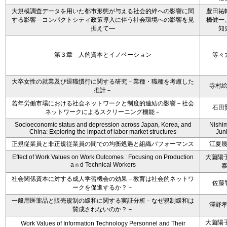
大規模調査データを用いた都市形態が与える社会的絆への影響に関
豊田祐
する影響―コンパクトシティ政策導入に伴う社会環境への影響を見
橋健一
据えて―
知
第３章 人的資本とイノベーション
等々
大卒女性の就業及び退職慣行に関する研究－業種・職種を考慮した
寺村
推計－
若年労働市場における社会ネットワークと制度的連結の影響－社会
石田
ネットワークによるスクリーニング機能－
Socioeconomic status and depression across Japan, Korea, and
Nishi
China: Exploring the impact of labor market structures
Jun
正規従業員と非正規従業員の間での均衡処遇と組織パフォーマンス
江夏
Effect of Work Values on Work Outcomes : Focusing on Production
大薗陽子
aｎd Technical Workers
社会関係資本に対する成人学習機会の効果－教育は社会的ネットワ
佐藤
ークを促進するか？－
一般用医薬品と販売規制の緩和に関する実証分析－なぜ規制緩和は
澤野
賛成されないのか？－
大薗陽子
Work Values of Information Technology Personnel and Their