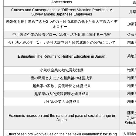
Antecedents
Causes and Consequences of Different Vacation Practices : A
井
Survey among Japanese Employees
未婚化を推し進めてきた2つの力－経済成長の低下と個人主義のイデ
加藤
オロギー－
中小製造企業の経済グローバル化への対応策に関する一考察
佐藤
会社法と経済学（1）：会社の設立月と経営成果との関係について
増田
菊地
Estimating The Returns to Higher Education in Japan
小規模企業の地域貢献活動
増田
妻の職業と夫による起業後の経営成果
増田
起業家の家族、労働時間と経営成果
増田
起業家の人的資源管理と経営成果
増田
ガゼル企業の経営成果
増田
藤田
Economic recession and the nature and pace of social change in
子,Kri
Japan
Schult
大薗陽子
Effect of seniors’work values on their self-skill evaluations: focusing