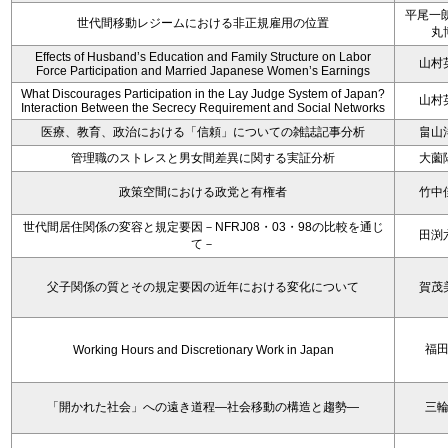
平尾一朗
世代間移動レジームにおける非正規雇用の位置
丸
Effects of Husband’s Education and Family Structure on Labor
山村
Force Participation and Married Japanese Women’s Earnings
What Discourages Participation in the Lay Judge System of Japan?
山村
Interaction Between the Secrecy Requirement and Social Networks
医療、教育、政治における「信頼」についての雑誌記事分析
畠山
管理職のストレスと男女間差異に関する実証分析
大薗
政策空間における政党と有権者
竹中
世代間居住関係の変容と規定要因－NFRJ08・03・98の比較を通じ
田渕
て－
父子関係の質とその規定要因の近年における変化について
賀茂
福
Working Hours and Discretionary Work in Japan
「開かれた社会」への遠き道程―社会移動の構造と趨勢―
三