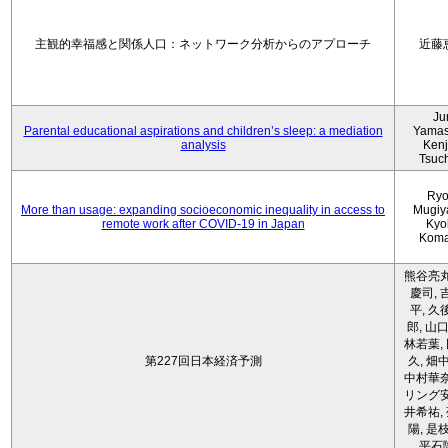
主観的幸福感と関係人口：ネットワーク分析からのアプローチ
近藤
Ju
Parental educational aspirations and children’s sleep: a mediation
Yamas
analysis
Kenji
Tsuc
Ryo
More than usage: expanding socioeconomic inequality in access to
Mugiy
remote work after COVID-19 in Japan
Kyo
Koma
熊谷亮丸
慶司, 
平, 久
郎, 山口
林若葉,
第227回日本経済予測
久, 畑
中村華奈
リング安
井希祐,
陽, 是
平石