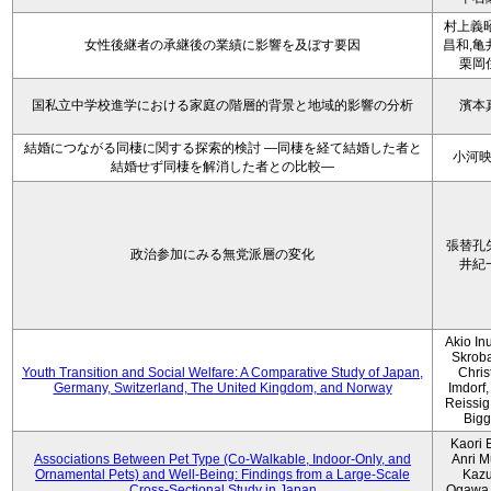
村上義昭
女性後継者の承継後の業績に影響を及ぼす要因
昌和,亀
栗岡
国私立中学校進学における家庭の階層的背景と地域的影響の分析
濱本
結婚につながる同棲に関する探索的検討 ―同棲を経て結婚した者と
小河
結婚せず同棲を解消した者との比較―
張替孔
政治参加にみる無党派層の変化
井紀
Akio Inu
Skrob
Youth Transition and Social Welfare: A Comparative Study of Japan,
Chris
Germany, Switzerland, The United Kingdom, and Norway
Imdorf, 
Reissig
Bigg
Kaori 
Associations Between Pet Type (Co-Walkable, Indoor-Only, and
Anri M
Ornamental Pets) and Well-Being: Findings from a Large-Scale
Kaz
Cross-Sectional Study in Japan
Ogawa,