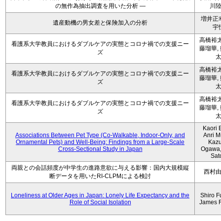
の無作為抽出調査を用いた分析 ―
川
増井正
遺産動機の男女差と保険加入の分析
宇
高橋裕太
看護系大学教員におけるダブルケアの実態とコロナ禍での支援ニー
藤瑠華,
ズ
高橋裕太
看護系大学教員におけるダブルケアの実態とコロナ禍での支援ニー
藤瑠華,
ズ
高橋裕太
看護系大学教員におけるダブルケアの実態とコロナ禍での支援ニー
藤瑠華,
ズ
Kaori 
Associations Between Pet Type (Co-Walkable, Indoor-Only, and
Anri M
Ornamental Pets) and Well-Being: Findings from a Large-Scale
Kaz
Cross-Sectional Study in Japan
Ogawa,
Sat
両親との会話頻度が中学生の進路意欲に与える影響：国内大規模縦
西村
断データを用いたRI-CLPMによる検討
Loneliness at Older Ages in Japan: Lonely Life Expectancy and the
Shiro F
Role of Social Isolation
James 