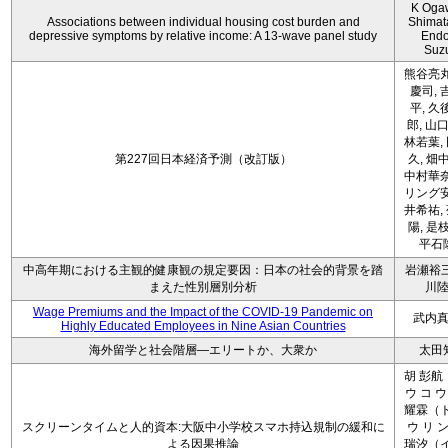
K Oga
Associations between individual housing cost burden and
Shimat
depressive symptoms by relative income: A 13-wave panel study
Endo
Suz
熊谷亮丸
慶司, 
平, 久
郎, 山口
林若葉,
第227回日本経済予測（改訂版）
久, 畑
中村華奈
リング安
井希祐,
陽, 是
平石
中高年期における主観的健康観の規定要因：日本の社会的背景を踏
岩瀬裕三
まえた性別層別分析
川
Wage Premiums and the Impact of the COVID‑19 Pandemic on
武内
Highly Educated Employees in Nine Asian Countries
海外留学と社会階層―エリートか、大衆か
太田
胡 彭航
ウ コ ウ
耀霖（ト
スクリーンタイムと人的資本:大阪中小学校スマホ持込規制の緩和に
ウ リ ン
よる因果推論
瑞汐（イ