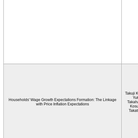
Takuji 
Yu
Households' Wage Growth Expectations Formation: The Linkage
Takah
with Price Inflation Expectations
Kos
Taka