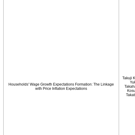
Takuji 
Yu
Households' Wage Growth Expectations Formation: The Linkage
Takah
with Price Inflation Expectations
Kos
Taka