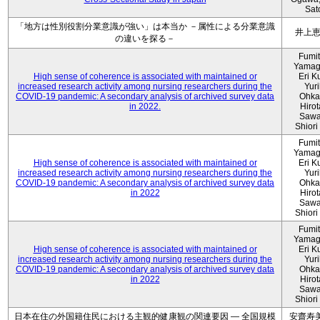
Sat
「地方は性別役割分業意識が強い」は本当か －属性による分業意識
井上
の違いを探る－
Fumi
Yamag
High sense of coherence is associated with maintained or
Eri K
increased research activity among nursing researchers during the
Yur
COVID-19 pandemic: A secondary analysis of archived survey data
Ohka
in 2022.
Hiro
Sawa
Shiori 
Fumi
Yamag
High sense of coherence is associated with maintained or
Eri K
increased research activity among nursing researchers during the
Yur
COVID-19 pandemic: A secondary analysis of archived survey data
Ohka
in 2022
Hiro
Sawa
Shiori 
Fumi
Yamag
High sense of coherence is associated with maintained or
Eri K
increased research activity among nursing researchers during the
Yur
COVID-19 pandemic: A secondary analysis of archived survey data
Ohka
in 2022
Hiro
Sawa
Shiori 
日本在住の外国籍住民における主観的健康観の関連要因 ― 全国規模
安齋寿美