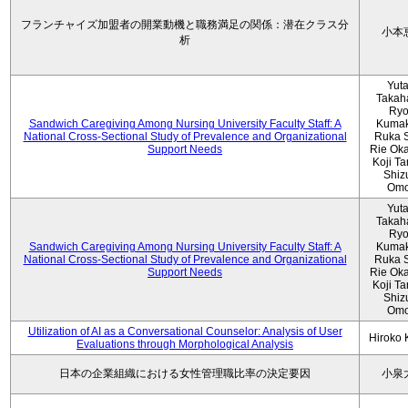
フランチャイズ加盟者の開業動機と職務満足の関係：潜在クラス分
小本
析
Yut
Takah
Ryo
Sandwich Caregiving Among Nursing University Faculty Staff: A
Kumak
National Cross-Sectional Study of Prevalence and Organizational
Ruka S
Support Needs
Rie Ok
Koji T
Shiz
Omo
Yut
Takah
Ryo
Sandwich Caregiving Among Nursing University Faculty Staff: A
Kumak
National Cross-Sectional Study of Prevalence and Organizational
Ruka S
Support Needs
Rie Ok
Koji T
Shiz
Omo
Utilization of AI as a Conversational Counselor: Analysis of User
Hiroko
Evaluations through Morphological Analysis
日本の企業組織における女性管理職比率の決定要因
小泉