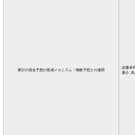
近藤卓司
家計の賃金予想の形成メカニズム：物価予想との連関
康介, 