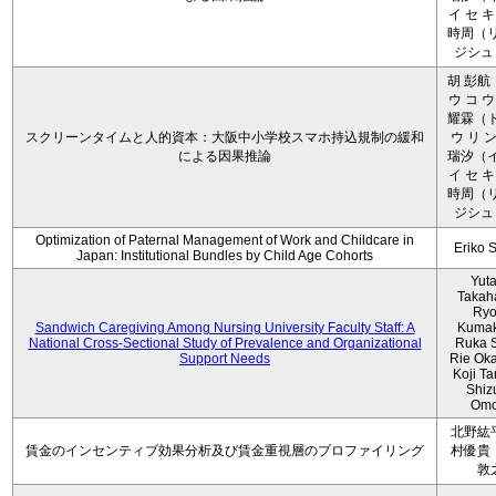
イ セ キ
時周（リ
ジシュ 
胡 彭航
ウ コ ウ
耀霖（ト
スクリーンタイムと人的資本：大阪中小学校スマホ持込規制の緩和
ウ リ ン
による因果推論
瑞汐（イ
イ セ キ
時周（リ
ジシュ 
Optimization of Paternal Management of Work and Childcare in
Eriko 
Japan: Institutional Bundles by Child Age Cohorts
Yut
Takah
Ryo
Sandwich Caregiving Among Nursing University Faculty Staff: A
Kumak
National Cross-Sectional Study of Prevalence and Organizational
Ruka S
Support Needs
Rie Ok
Koji T
Shiz
Omo
北野紘
賃金のインセンティブ効果分析及び賃金重視層のプロファイリング
村優貴
敦