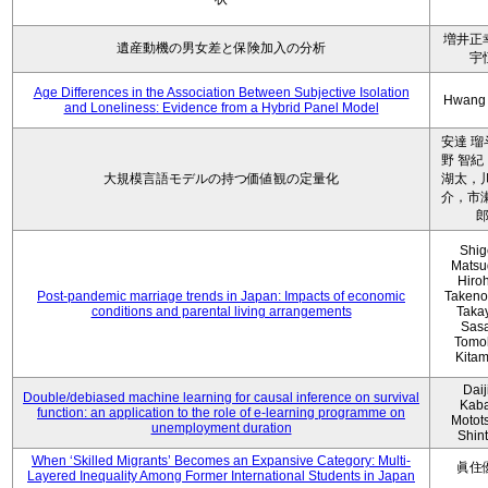
増井正
遺産動機の男女差と保険加入の分析
宇
Age Differences in the Association Between Subjective Isolation
Hwang
and Loneliness: Evidence from a Hybrid Panel Model
安達 瑠
野 智紀
大規模言語モデルの持つ価値観の定量化
湖太，川
介，市瀬
Shig
Matsu
Hiro
Post-pandemic marriage trends in Japan: Impacts of economic
Takeno
conditions and parental living arrangements
Taka
Sasa
Tomo
Kita
Daij
Double/debiased machine learning for causal inference on survival
Kaba
function: an application to the role of e-learning programme on
Motot
unemployment duration
Shin
When ‘Skilled Migrants’ Becomes an Expansive Category: Multi-
眞住
Layered Inequality Among Former International Students in Japan