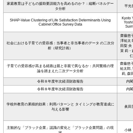
家庭教育は子どもの援助要請能力を高めるのか？：縦断パネルデー
平光
タ分析
Kyoto 
SHAP-Value Clustering of Life Satisfaction Determinants Using
Yoshi
Cabinet Office Survey Data
Sui
齋藤慈子
澤祐太 
社会における子育ての受容感：当事者と非当事者のデータ の二次分
田梨 央
析（研究計画）
茉 莉・
齋藤慈子
子育ての受容感が高まる経路は親と非親で異なるか：共同繁殖の理
祐太郎,
論を踏まえた二次データ分析
莉, 森
令和８年度年次経済財政報告
内
令和８年度年次経済財政報告
内
学校外教育の累積的効果：利用パターンと タイミングが教育達成に
眞田
与える影響
主観的な「ブラック企業」認識の変化と「ブラック企業問題」の現
小林
状