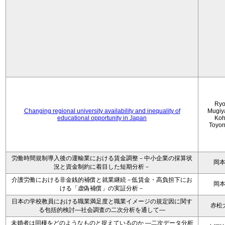
Ryo
Changing regional university availability and inequality of
Mugiy
educational opportunity in Japan
Koh
Toyo
労働時間規制導入後の運輸業における賃金調整－中小企業の採算状
岡
況と資金制約に着目した短期分析－
介護労働における非金銭的補償と就業継続－低賃金・高負担下にお
岡
ける「虚偽補償」の実証分析－
日本の学校教員における職業満足度と職業イメージの規定因に関す
赤松
る包括的検討―社会調査の二次分析を通して―
未婚者は同棲をどのようなものと捉えているのか —二次データ分析