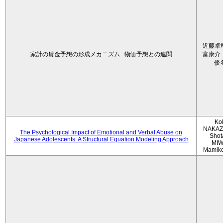
近藤卓
家計の賃金予想の形成メカニズム : 物価予想との連関
富康介
優
Ko
NAKAZ
The Psychological Impact of Emotional and Verbal Abuse on
Shot
Japanese Adolescents: A Structural Equation Modeling Approach
MIW
Mamik