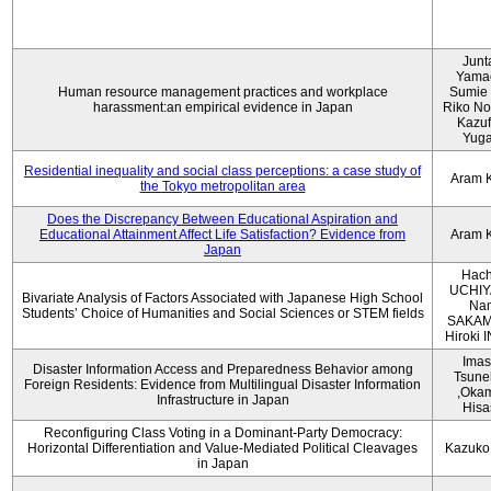
Junt
Yama
Human resource management practices and workplace
Sumie 
harassment:an empirical evidence in Japan
Riko No
Kazu
Yug
Residential inequality and social class perceptions: a case study of
Aram 
the Tokyo metropolitan area
Does the Discrepancy Between Educational Aspiration and
Educational Attainment Affect Life Satisfaction? Evidence from
Aram 
Japan
Hach
UCHIY
Bivariate Analysis of Factors Associated with Japanese High School
Na
Students’ Choice of Humanities and Social Sciences or STEM fields
SAKAM
Hiroki
Imas
Disaster Information Access and Preparedness Behavior among
Tsune
Foreign Residents: Evidence from Multilingual Disaster Information
,Oka
Infrastructure in Japan
Hisa
Reconfiguring Class Voting in a Dominant-Party Democracy:
Horizontal Differentiation and Value-Mediated Political Cleavages
Kazuko
in Japan