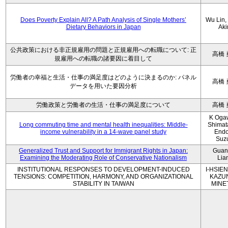
Does Poverty Explain All? A Path Analysis of Single Mothers’
Wu Lin, 
Dietary Behaviors in Japan
Aki
公共政策における非正規雇用の問題と正規雇用への転職について: 正
高橋 
規雇用への転職の諸要因に着目して
労働者の幸福と生活・仕事の満足度はどのように決まるのか: パネル
高橋 
データを用いた要因分析
労働政策と労働者の生活・仕事の満足度について
高橋 
K Oga
Long commuting time and mental health inequalities: Middle-
Shimat
income vulnerability in a 14-wave panel study
Endo
Suz
Generalized Trust and Support for Immigrant Rights in Japan:
Guan
Examining the Moderating Role of Conservative Nationalism
Lia
INSTITUTIONAL RESPONSES TO DEVELOPMENT-INDUCED
I-HSIEN
TENSIONS: COMPETITION, HARMONY, AND ORGANIZATIONAL
KAZU
STABILITY IN TAIWAN
MINE