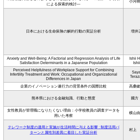
小河
による探索的検討—
日本における生命保険の解約行動の実証分析
増井
Anxiety and Well-Being: A Factorial and Regression Analysis of Life
Ishii 
Satisfaction Determinants in a Japanese Population
Ishi
Perceived Helpfulness of Workplace Support for Combining
Say
Infertility Treatment and Work: Occupational and Organizational
Tera
Differences in Japan
企業のイノベーション遂行力の背景条件の国際比較
高桑
熊本県における金融知識、行動と態度
國方
女性教員が管理職になりたくない理由：小学校教員の調査データを
横山
用いた考察
テレワーク制度の適用と実施が生活時間に与える影響 : 制度活用パ
村上
ターンと属性別差異に着目した実証分析