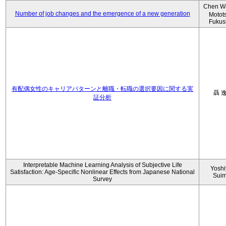
Chen W
Number of job changes and the emergence of a new generation
Motot
Fukus
有配偶女性のキャリアパターンと離職・転職の選択要因に関する実
聶 
証分析
Interpretable Machine Learning Analysis of Subjective Life
Yoshi
Satisfaction: Age-Specific Nonlinear Effects from Japanese National
Sui
Survey