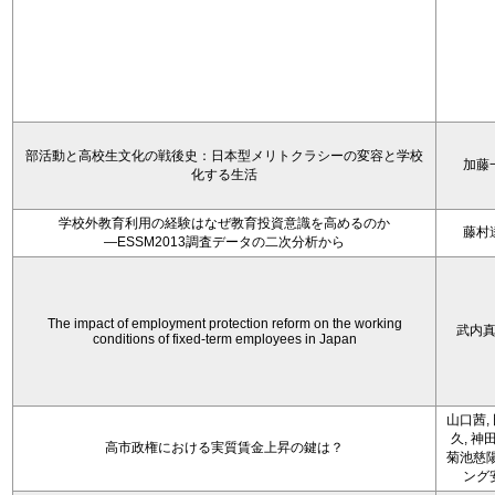
部活動と高校生文化の戦後史：日本型メリトクラシーの変容と学校
加藤
化する生活
学校外教育利用の経験はなぜ教育投資意識を高めるのか
藤村
―ESSM2013調査データの二次分析から
The impact of employment protection reform on the working
武内
conditions of fixed-term employees in Japan
山口茜,
久, 神
高市政権における実質賃金上昇の鍵は？
菊池慈陽
ング