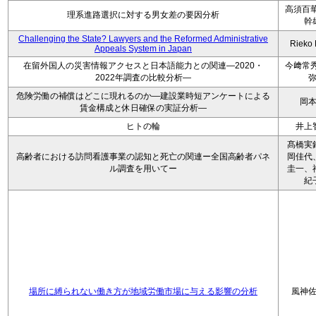
高須百華
理系進路選択に対する男女差の要因分析
幹
Challenging the State? Lawyers and the Reformed Administrative
Rieko
Appeals System in Japan
在留外国人の災害情報アクセスと日本語能力との関連―2020・
今﨑常秀
2022年調査の比較分析―
危険労働の補償はどこに現れるのか―建設業時短アンケートによる
岡
賃金構成と休日確保の実証分析―
ヒトの輪
井上
髙橋実
高齢者における訪問看護事業の認知と死亡の関連ー全国高齢者パネ
岡佳代
ル調査を用いてー
圭一、
紀
場所に縛られない働き方が地域労働市場に与える影響の分析
風神