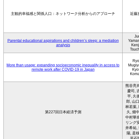
主観的幸福感と関係人口：ネットワーク分析からのアプローチ
近藤
Ju
Parental educational aspirations and children’s sleep: a mediation
Yamas
analysis
Kenji
Tsuc
Ryo
More than usage: expanding socioeconomic inequality in access to
Mugiy
remote work after COVID-19 in Japan
Kyo
Koma
熊谷亮丸
慶司, 
平, 久
郎, 山口
林若葉,
第227回日本経済予測
久, 畑
中村華奈
リング安
井希祐,
陽, 是
平石