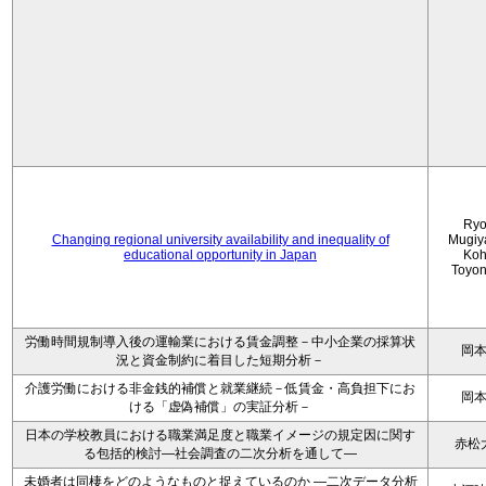
Ryo
Changing regional university availability and inequality of
Mugiy
educational opportunity in Japan
Koh
Toyo
労働時間規制導入後の運輸業における賃金調整－中小企業の採算状
岡
況と資金制約に着目した短期分析－
介護労働における非金銭的補償と就業継続－低賃金・高負担下にお
岡
ける「虚偽補償」の実証分析－
日本の学校教員における職業満足度と職業イメージの規定因に関す
赤松
る包括的検討―社会調査の二次分析を通して―
未婚者は同棲をどのようなものと捉えているのか —二次データ分析