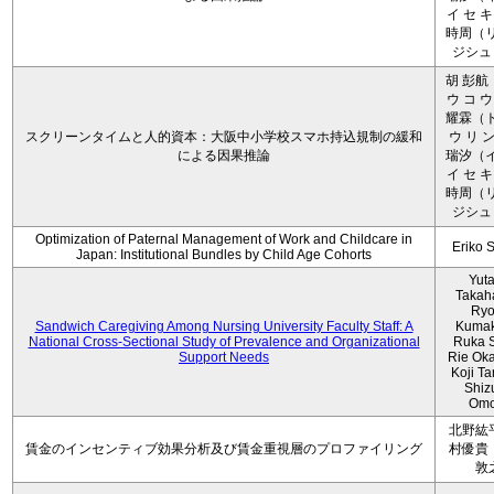
イ セ キ
時周（リ
ジシュ 
胡 彭航
ウ コ ウ
耀霖（ト
スクリーンタイムと人的資本：大阪中小学校スマホ持込規制の緩和
ウ リ ン
による因果推論
瑞汐（イ
イ セ キ
時周（リ
ジシュ 
Optimization of Paternal Management of Work and Childcare in
Eriko 
Japan: Institutional Bundles by Child Age Cohorts
Yut
Takah
Ryo
Sandwich Caregiving Among Nursing University Faculty Staff: A
Kumak
National Cross-Sectional Study of Prevalence and Organizational
Ruka S
Support Needs
Rie Ok
Koji T
Shiz
Omo
北野紘
賃金のインセンティブ効果分析及び賃金重視層のプロファイリング
村優貴
敦