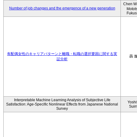
Chen W
Number of job changes and the emergence of a new generation
Motot
Fukus
有配偶女性のキャリアパターンと離職・転職の選択要因に関する実
聶 
証分析
Interpretable Machine Learning Analysis of Subjective Life
Yoshi
Satisfaction: Age-Specific Nonlinear Effects from Japanese National
Sui
Survey