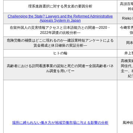
高須百華
理系進路選択に対する男女差の要因分析
幹
Challenging the State? Lawyers and the Reformed Administrative
Rieko
Appeals System in Japan
在留外国人の災害情報アクセスと日本語能力との関連―2020・
今﨑常秀
2022年調査の比較分析―
危険労働の補償はどこに現れるのか―建設業時短アンケートによる
岡
賃金構成と休日確保の実証分析―
ヒトの輪
井上
髙橋実
高齢者における訪問看護事業の認知と死亡の関連ー全国高齢者パネ
岡佳代
ル調査を用いてー
圭一、
紀
場所に縛られない働き方が地域労働市場に与える影響の分析
風神