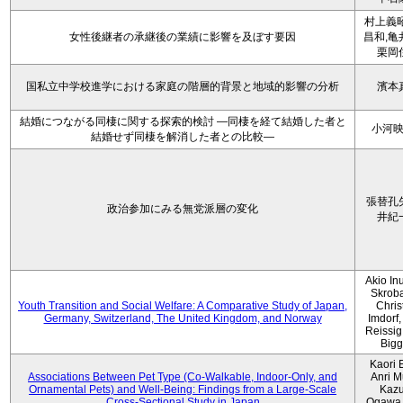
村上義昭
女性後継者の承継後の業績に影響を及ぼす要因
昌和,亀
栗岡
国私立中学校進学における家庭の階層的背景と地域的影響の分析
濱本
結婚につながる同棲に関する探索的検討 ―同棲を経て結婚した者と
小河
結婚せず同棲を解消した者との比較―
張替孔
政治参加にみる無党派層の変化
井紀
Akio Inu
Skrob
Youth Transition and Social Welfare: A Comparative Study of Japan,
Chris
Germany, Switzerland, The United Kingdom, and Norway
Imdorf, 
Reissig
Bigg
Kaori 
Associations Between Pet Type (Co-Walkable, Indoor-Only, and
Anri M
Ornamental Pets) and Well-Being: Findings from a Large-Scale
Kaz
Cross-Sectional Study in Japan
Ogawa,