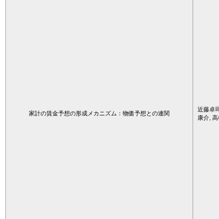
近藤卓司
家計の賃金予想の形成メカニズム：物価予想との連関
康介, 