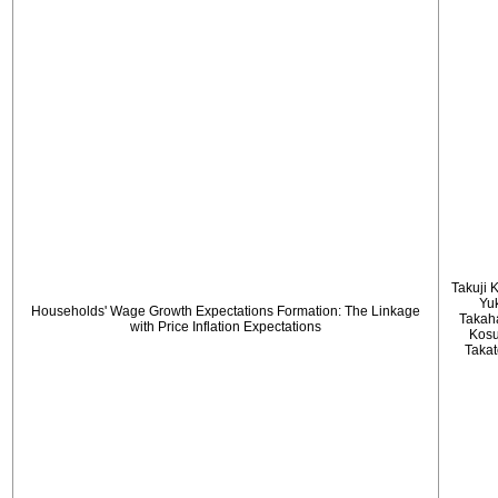
Takuji 
Yu
Households' Wage Growth Expectations Formation: The Linkage
Takah
with Price Inflation Expectations
Kos
Taka