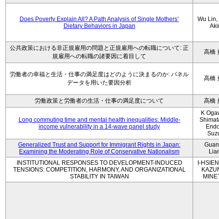
Does Poverty Explain All? A Path Analysis of Single Mothers’
Wu Lin, 
Dietary Behaviors in Japan
Aki
公共政策における非正規雇用の問題と正規雇用への転職について: 正
高橋 
規雇用への転職の諸要因に着目して
労働者の幸福と生活・仕事の満足度はどのように決まるのか: パネル
高橋 
データを用いた要因分析
労働政策と労働者の生活・仕事の満足度について
高橋 
K Oga
Long commuting time and mental health inequalities: Middle-
Shimat
income vulnerability in a 14-wave panel study
Endo
Suz
Generalized Trust and Support for Immigrant Rights in Japan:
Guan
Examining the Moderating Role of Conservative Nationalism
Lia
INSTITUTIONAL RESPONSES TO DEVELOPMENT-INDUCED
I-HSIEN
TENSIONS: COMPETITION, HARMONY, AND ORGANIZATIONAL
KAZU
STABILITY IN TAIWAN
MINE