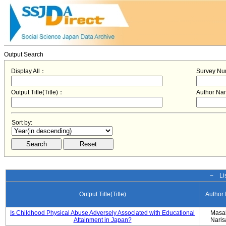
Output Search
Display All：
Survey N
Output Title(Title)：
Author N
Sort by:
− Lis
Output Title(Title)
Author
Is Childhood Physical Abuse Adversely Associated with Educational
Masa
Attainment in Japan?
Nari