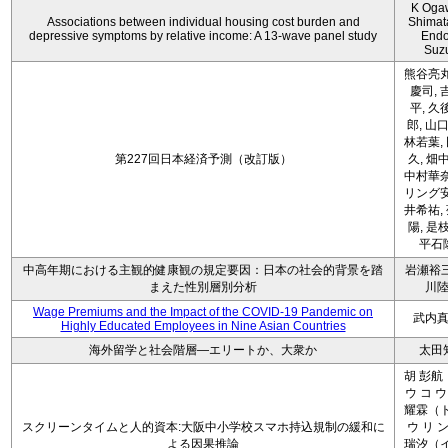
K Oga
Associations between individual housing cost burden and
Shimat
depressive symptoms by relative income: A 13-wave panel study
Endo
Suz
熊谷亮丸
慶司, 
平, 久
郎, 山口
林若葉,
第227回日本経済予測（改訂版）
久, 畑
中村華奈
リング安
井希祐,
陽, 是
平石
中高年期における主観的健康観の規定要因：日本の社会的背景を踏
岩瀬裕三
まえた性別層別分析
川
Wage Premiums and the Impact of the COVID‑19 Pandemic on
武内
Highly Educated Employees in Nine Asian Countries
海外留学と社会階層―エリートか、大衆か
太田
胡 彭航
ウ コ ウ
耀霖（ト
スクリーンタイムと人的資本:大阪中小学校スマホ持込規制の緩和に
ウ リ ン
よる因果推論
瑞汐（イ