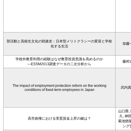
部活動と高校生文化の戦後史：日本型メリトクラシーの変容と学校
加藤
化する生活
学校外教育利用の経験はなぜ教育投資意識を高めるのか
藤村
―ESSM2013調査データの二次分析から
The impact of employment protection reform on the working
武内
conditions of fixed-term employees in Japan
山口茜,
久, 神
高市政権における実質賃金上昇の鍵は？
菊池慈陽
ング