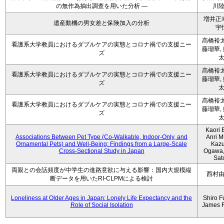
の無作為抽出調査を用いた分析 ―
川
増井正
遺産動機の男女差と保険加入の分析
宇
高橋裕太
看護系大学教員におけるダブルケアの実態とコロナ禍での支援ニー
藤瑠華,
ズ
高橋裕太
看護系大学教員におけるダブルケアの実態とコロナ禍での支援ニー
藤瑠華,
ズ
高橋裕太
看護系大学教員におけるダブルケアの実態とコロナ禍での支援ニー
藤瑠華,
ズ
Kaori 
Associations Between Pet Type (Co-Walkable, Indoor-Only, and
Anri M
Ornamental Pets) and Well-Being: Findings from a Large-Scale
Kaz
Cross-Sectional Study in Japan
Ogawa,
Sat
両親との会話頻度が中学生の進路意欲に与える影響：国内大規模縦
西村
断データを用いたRI-CLPMによる検討
Loneliness at Older Ages in Japan: Lonely Life Expectancy and the
Shiro F
Role of Social Isolation
James 