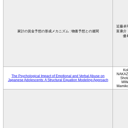
近藤卓
家計の賃金予想の形成メカニズム : 物価予想との連関
富康介
優
Ko
NAKAZ
The Psychological Impact of Emotional and Verbal Abuse on
Shot
Japanese Adolescents: A Structural Equation Modeling Approach
MIW
Mamik