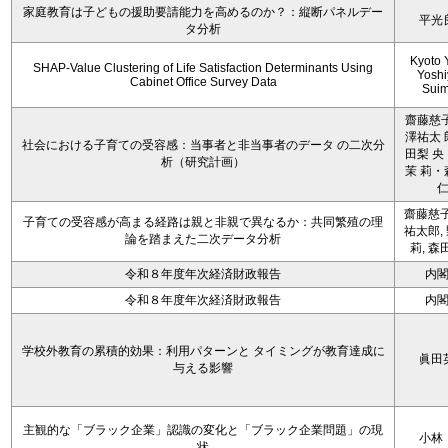
家庭教育は子どもの援助要請能力を高めるのか？：縦断パネルデー
平光
タ分析
Kyoto 
SHAP-Value Clustering of Life Satisfaction Determinants Using
Yoshi
Cabinet Office Survey Data
Sui
齋藤慈子
澤祐太 
社会における子育ての受容感：当事者と非当事者のデータ の二次分
田梨 央
析（研究計画）
茉 莉・
齋藤慈子
子育ての受容感が高まる経路は親と非親で異なるか：共同繁殖の理
祐太郎,
論を踏まえた二次データ分析
莉, 森
令和８年度年次経済財政報告
内
令和８年度年次経済財政報告
内
学校外教育の累積的効果：利用パターンと タイミングが教育達成に
眞田
与える影響
主観的な「ブラック企業」認識の変化と「ブラック企業問題」の現
小林
状