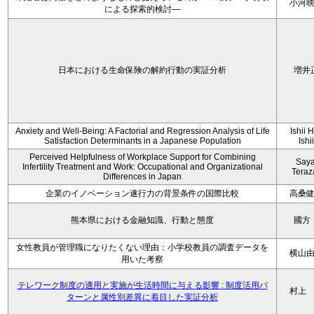
小河
による探索的検討—
日本における生命保険の解約行動の実証分析
増井
Anxiety and Well-Being: A Factorial and Regression Analysis of Life
Ishii 
Satisfaction Determinants in a Japanese Population
Ishi
Perceived Helpfulness of Workplace Support for Combining
Say
Infertility Treatment and Work: Occupational and Organizational
Tera
Differences in Japan
企業のイノベーション遂行力の背景条件の国際比較
高桑
熊本県における金融知識、行動と態度
國方
女性教員が管理職になりたくない理由：小学校教員の調査データを
横山
用いた考察
テレワーク制度の適用と実施が生活時間に与える影響 : 制度活用パ
村上
ターンと属性別差異に着目した実証分析