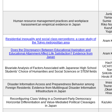
Junt
Yama
Human resource management practices and workplace
Sumie 
harassment:an empirical evidence in Japan
Riko No
Kazu
Yug
Residential inequality and social class perceptions: a case study of
Aram 
the Tokyo metropolitan area
Does the Discrepancy Between Educational Aspiration and
Educational Attainment Affect Life Satisfaction? Evidence from
Aram 
Japan
Hach
UCHIY
Bivariate Analysis of Factors Associated with Japanese High School
Na
Students’ Choice of Humanities and Social Sciences or STEM fields
SAKAM
Hiroki
Imas
Disaster Information Access and Preparedness Behavior among
Tsune
Foreign Residents: Evidence from Multilingual Disaster Information
,Oka
Infrastructure in Japan
Hisa
Reconfiguring Class Voting in a Dominant-Party Democracy:
Horizontal Differentiation and Value-Mediated Political Cleavages
Kazuko
in Japan