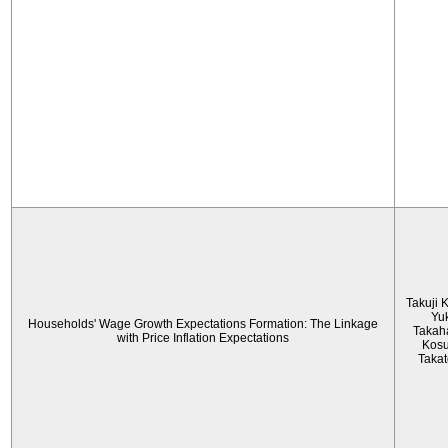
Takuji 
Yu
Households' Wage Growth Expectations Formation: The Linkage
Takah
with Price Inflation Expectations
Kos
Taka