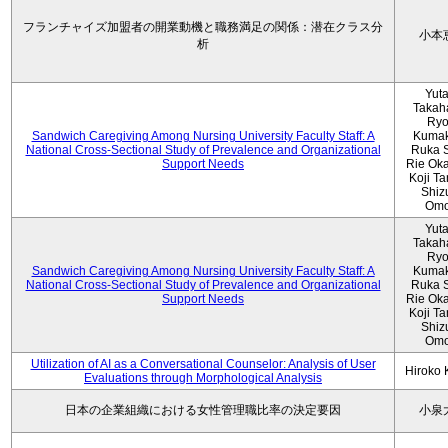
フランチャイズ加盟者の開業動機と職務満足の関係：潜在クラス分
小本
析
Yut
Takah
Ryo
Sandwich Caregiving Among Nursing University Faculty Staff: A
Kumak
National Cross-Sectional Study of Prevalence and Organizational
Ruka S
Support Needs
Rie Ok
Koji T
Shiz
Omo
Yut
Takah
Ryo
Sandwich Caregiving Among Nursing University Faculty Staff: A
Kumak
National Cross-Sectional Study of Prevalence and Organizational
Ruka S
Support Needs
Rie Ok
Koji T
Shiz
Omo
Utilization of AI as a Conversational Counselor: Analysis of User
Hiroko
Evaluations through Morphological Analysis
日本の企業組織における女性管理職比率の決定要因
小泉