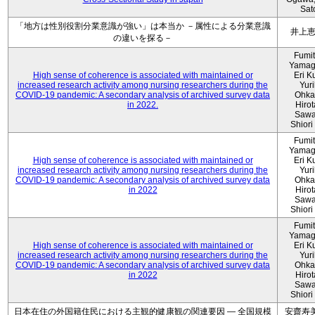
Sat
「地方は性別役割分業意識が強い」は本当か －属性による分業意識
井上
の違いを探る－
Fumi
Yamag
High sense of coherence is associated with maintained or
Eri K
increased research activity among nursing researchers during the
Yur
COVID-19 pandemic: A secondary analysis of archived survey data
Ohka
in 2022.
Hiro
Sawa
Shiori 
Fumi
Yamag
High sense of coherence is associated with maintained or
Eri K
increased research activity among nursing researchers during the
Yur
COVID-19 pandemic: A secondary analysis of archived survey data
Ohka
in 2022
Hiro
Sawa
Shiori 
Fumi
Yamag
High sense of coherence is associated with maintained or
Eri K
increased research activity among nursing researchers during the
Yur
COVID-19 pandemic: A secondary analysis of archived survey data
Ohka
in 2022
Hiro
Sawa
Shiori 
日本在住の外国籍住民における主観的健康観の関連要因 ― 全国規模
安齋寿美