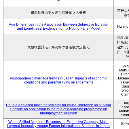
増井正
遺産動機の男女差と保険加入の分析
宇
Age Differences in the Association Between Subjective Isolation
Hwang
and Loneliness: Evidence from a Hybrid Panel Model
安達 瑠
野 智紀
大規模言語モデルの持つ価値観の定量化
湖太，川
介，市瀬
Shig
Matsu
Hiro
Post-pandemic marriage trends in Japan: Impacts of economic
Takeno
conditions and parental living arrangements
Taka
Sasa
Tomo
Kita
Daij
Double/debiased machine learning for causal inference on survival
Kaba
function: an application to the role of e-learning programme on
Motot
unemployment duration
Shin
When ‘Skilled Migrants’ Becomes an Expansive Category: Multi-
眞住
Layered Inequality Among Former International Students in Japan