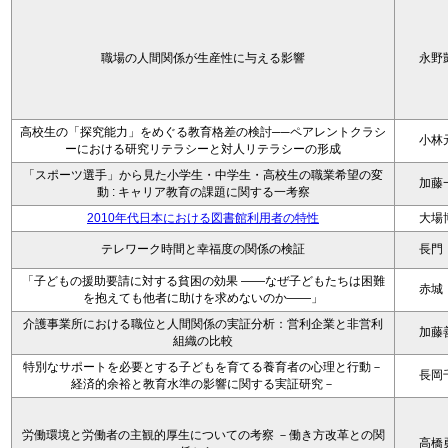
職場の人間関係が生産性に与える影響
永野
高校生の「探究能力」をめぐる教育格差の検討──ペアレントクラシ
小林
ーにおける研究リテラシーと対人リテラシーの形成
「スポーツ選手」から見た小学生・中学生・高校生の職業希望の変
加藤
動 : キャリア教育の課題に関する一考察
2010年代日本における図書館利用者の特性
大場
テレワーク時間と幸福度の関係の検証
長門
「子どもの援助要請に対する貧困の効果 ――なぜ子どもたちは困難
赤城
を抱えても他者に助けを求めないのか――」
介護事業所における職位と人間関係の実証分析：営利企業と非営利
加藤
組織の比較
特別なサポートを必要とする子どもを育てる養育者の心理と行動－
長岡
経済的余裕と教育水準の影響に関する実証研究－
労働環境と労働者の主観的厚生についての考察 －働き方改革との関
高橋