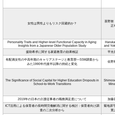
茶野努
女性は男性よりもリスク回避的か？
正
Personality Traits and Higher-level Functional Capacity in Aging:
Haruka 
Insights from a Japanese Older Population Study
and Yoko
援助希求に関する家庭教育の効果検証
平光
有配偶女性の中高年期のキャリアステージと教育歴―SSM調査から
佐野
みた1990年代後半以降の持続と変化
The Significance of Social Capital for Higher Education Dropouts in
Shimos
School-to-Work Transitions
Min
2019年の日本の介護従事者の職務満足度について
加藤
ICT活用による保育者の長時間労働解消に関する検討：保育者向け調
菊地原守
査の二次分析から
寛