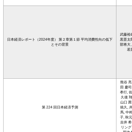
武藤裕
日本経済レポート（2024年度） 第２章第１節 平均消費性向の低下
黒晋太
とその背景
部将大
若
熊谷 亮
田 慶司
孝行, 佐
久後 翔
山口 茜
第 224 回日本経済予測
統久, 
馬, 中
子, 秋元
吉井 希
リング 