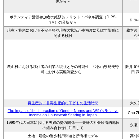
係から－
ボランティア活動参加者の経済的メリット：パネル調査（JLPS-
伊藤
YM）の分析から
現在・将来における不安事項や現在の状況が幸福度に及ぼす影響に
蔵本綾
関する検討
久
農山村における移住者の創業の現状とその可能性－和歌山県紀美野
阪井 加
町における実態調査から－
田 
再生産的／非再生産的な子どもの生活時間
大久
The Impact of the Interaction of Gender Norms and Wife’s Relative
Chu Z
Income on Housework Sharing in Japan
1990年代の日本における夫婦の勢力関係――夫婦の社会経済的地位
永瀬
の組み合わせに注目して
土地・建物の過少利用問題と所有権モデル
高村