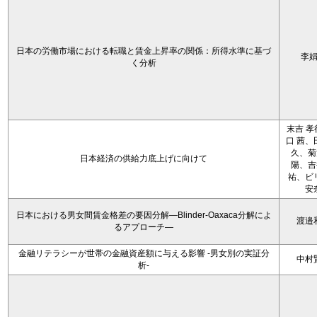
日本の労働市場における転職と賃金上昇率の関係：所得水準に基づ
李
く分析
末吉 孝
口 茜、
久、菊
日本経済の供給力底上げに向けて
陽、吉
祐、ビ
安
日本における男女間賃金格差の要因分解―Blinder-Oaxaca分解によ
渡邉
るアプローチ―
金融リテラシーが世帯の金融資産額に与える影響 -男女別の実証分
中村
析-