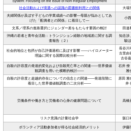
System: Focusing on the Issue of Non-Regular Employment
社会活動および境遇への認識の図書館利用との関係
大場
夫婦関係が及ぼす子どもの学業成績への影響―母親が悩みとしてあ
小
げた「配偶者との関係」に着目して―
文系／理系の進路選択にジェンダー差をもたらす要因の検討
田邉
沖縄の若者と青年会活動：トランジション経験の地域差に関する調
知念渉
査報告（２）
駿
長谷川
社会的地位と包摂が自己評価過程に及ぼす影響 ――ハイロメーター
古里由
理論に関する国際比較分析――
古谷
自殺の許容度の発達的変化および自殺死亡率との関連――世界価値
石井 僚
観調査を用いた横断的検討――
雅
自殺の許容度と超越的存在についての信念との関連――発達段階に
原田 雅
着目した世界価値観調査の二次分析――
井 
労働条件や働き方と労働者の心身の健康問題について
高橋
リスク意識の計量社会学
阪口
ボランティア活動参加者が得る社会経済的メリット
伊藤