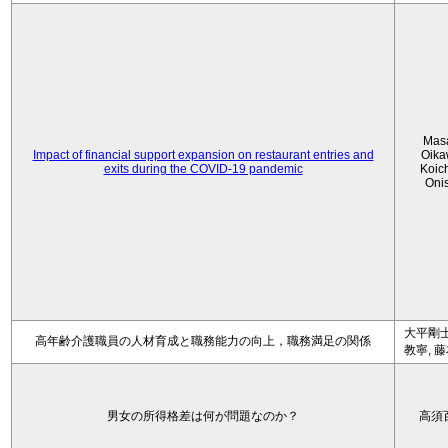
Mas
Impact of financial support expansion on restaurant entries and
Oika
exits during the COVID-19 pandemic
Koic
Oni
大平剛士
高年齢介護職員の人材育成と職務能力の向上，職務満足の関係
教寧, 
男女の所得格差は何が問題なのか？
高須