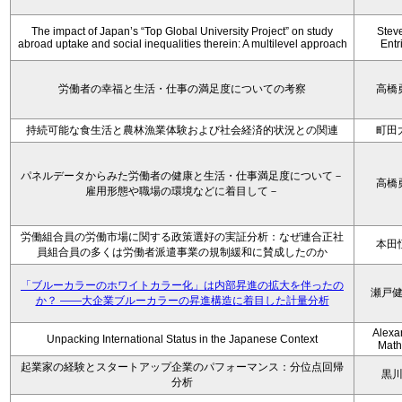
The impact of Japan’s “Top Global University Project” on study
Stev
abroad uptake and social inequalities therein: A multilevel approach
Entr
労働者の幸福と生活・仕事の満足度についての考察
高橋
持続可能な食生活と農林漁業体験および社会経済的状況との関連
町田
パネルデータからみた労働者の健康と生活・仕事満足度について－
高橋
雇用形態や職場の環境などに着目して－
労働組合員の労働市場に関する政策選好の実証分析：なぜ連合正社
本田
員組合員の多くは労働者派遣事業の規制緩和に賛成したのか
「ブルーカラーのホワイトカラー化」は内部昇進の拡大を伴ったの
瀬戸
か？ ――大企業ブルーカラーの昇進構造に着目した計量分析
Alexa
Unpacking International Status in the Japanese Context
Math
起業家の経験とスタートアップ企業のパフォーマンス：分位点回帰
黒
分析