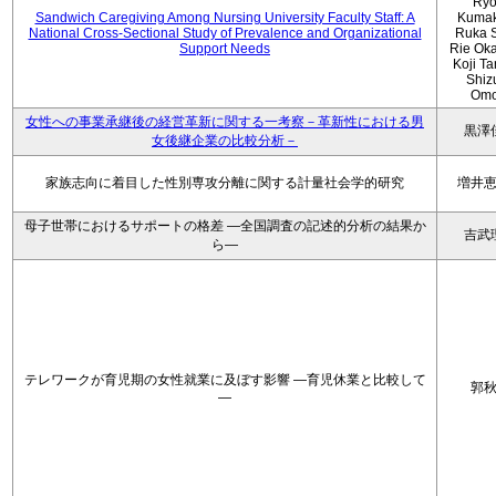
Ryo
Sandwich Caregiving Among Nursing University Faculty Staff: A
Kumak
National Cross-Sectional Study of Prevalence and Organizational
Ruka S
Support Needs
Rie Ok
Koji T
Shiz
Omo
女性への事業承継後の経営革新に関する一考察－革新性における男
黒澤
女後継企業の比較分析－
家族志向に着目した性別専攻分離に関する計量社会学的研究
増井
母子世帯におけるサポートの格差 ―全国調査の記述的分析の結果か
吉武
ら―
テレワークが育児期の女性就業に及ぼす影響 ―育児休業と比較して
郭
―