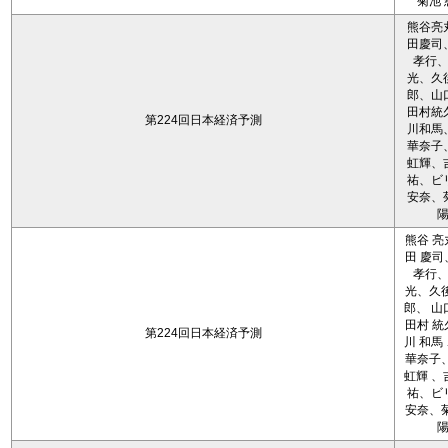
菊池 
熊谷亮
田慶司
孝行
光、久
郎、山
田村統
第224回日本経済予測
川和馬
華奈子
虹輝、
祐、ビ
安奈、
熊谷 亮
田 慶司
孝行
光、久後
郎、 山
田村 統
第224回日本経済予測
川 和馬
華奈子、
虹輝 、
祐、ビ
安奈、菊