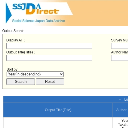
Output Search
Display All：
Survey N
Output Title(Title)：
Author N
Sort by:
− Lis
Output Title(Title)
Author
Yut
Takah