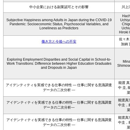
中小企業における副業認可とその影響
川上
Hach
Subjective Happiness among Adults in Japan during the COVID-19
Uchiy
Pandemic: Socioeconomic Status, Psychosocial Variables, and
Chig
Loneliness as Predictors
Uchi
Hiroki 
佐々木 
働き方と今後への不安
加納 
Exploring Employment Disparities and Social Capital in School-to-
Min
Work Transitions: Difference between Higher Education Graduates
Shimos
and Dropouts in Japan
能渡 真
アイデンティティを実感できる仕事の特性 ― 仕事に関する意識調査
中 圭, 
データの二次分析 ―
能渡真
アイデンティティを実感できる仕事の特性― 仕事に関する意識調査
中圭，
データの二次分析―
能渡真
アイデンティティを実感できる仕事の特性― 仕事に関する意識調査
中圭，
データの二次分析 ―