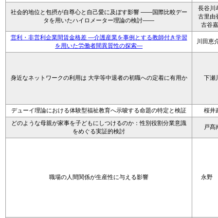
長谷川
社会的地位と包摂が自尊心と自己愛に及ぼす影響 ――国際比較デー
古里由
タを用いたハイロメーター理論の検討――
古谷
営利・非営利企業間賃金格差 ―介護産業を事例とする教師付き学習
川田恵介
を用いた労働者間異質性の探索―
身近なネットワークの利用は 大学等中退者の初職への定着に有用か
下瀬
デューイ理論における体験型福祉教育へ示唆する命題の特定と検証
桜井
どのような母親が家事を子どもにしつけるのか：性別役割分業意識
戸髙
をめぐる実証的検討
職場の人間関係が生産性に与える影響
永野