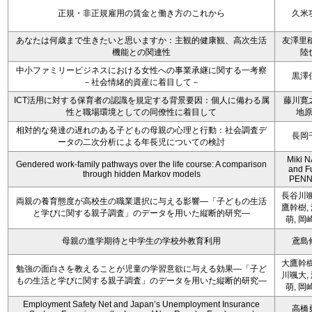
正規・非正規雇用の賃金と働き方のこれから
久米
あなたは何歳まで生きたいと思いますか：主観的健康観、高次生活
友澤里穂
機能との関連性
陸
中小ファミリービジネスにおける女性への事業承継に関する一考察
黒澤
－社会情緒的資産に着目して－
ICT活用に対する保育者の認識を規定する背景要因：個人に備わる属
藤川寛
性と職場環境としての同僚性に着目して
地
相対的な発達の遅れのある子どもの母親の心理と行動：社会調査デ
長岡
ータの二次分析による年長児についての検討
Miki 
Gendered work-family pathways over the life course: A comparison
and F
through hidden Markov models
PENN
長谷川颯
両親の養育態度が高校生の職業選択に与える影響―「子どもの生活
鷹幹樹,
と学びに関する親子調査」のデータを用いた縦断的研究―
萌, 岡
母親の進学期待と中学生の学校外教育利用
鳶島
大鷹幹樹
勉強の面白さを教えることが児童の学習意欲に与える効果―「子ど
川颯大,
もの生活と学びに関する親子調査」のデータを用いた縦断的研究―
萌, 岡
Employment Safety Net and Japan’s Unemployment Insurance
高橋