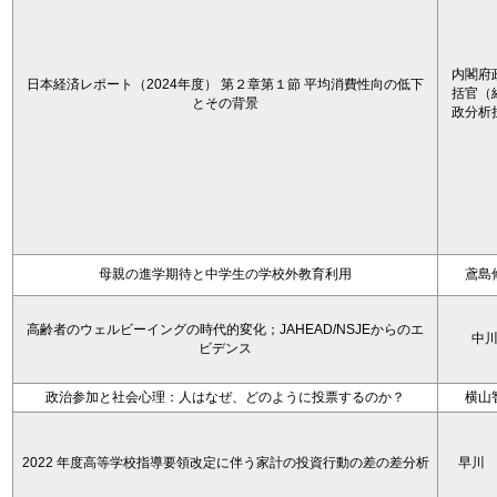
内閣府
日本経済レポート（2024年度） 第２章第１節 平均消費性向の低下
括官（
とその背景
政分析
母親の進学期待と中学生の学校外教育利用
鳶島
高齢者のウェルビーイングの時代的変化；JAHEAD/NSJEからのエ
中
ビデンス
政治参加と社会心理：人はなぜ、どのように投票するのか？
横山
2022 年度高等学校指導要領改定に伴う家計の投資行動の差の差分析
早川