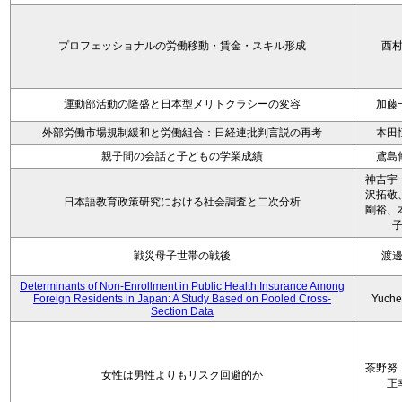
プロフェッショナルの労働移動・賃金・スキル形成
西
運動部活動の隆盛と日本型メリトクラシーの変容
加藤
外部労働市場規制緩和と労働組合：日経連批判言説の再考
本田
親子間の会話と子どもの学業成績
鳶島
神吉宇
沢拓敬
日本語教育政策研究における社会調査と二次分析
剛裕、
戦災母子世帯の戦後
渡
Determinants of Non-Enrollment in Public Health Insurance Among
Foreign Residents in Japan: A Study Based on Pooled Cross-
Yuche
Section Data
茶野努
女性は男性よりもリスク回避的か
正