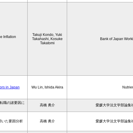
Takuji Kondo, Yuki
 Inflation
Takahashi, Kosuke
Bank of Japan Work
Takatomi
iors in Japan
Wu Lin, Ishida Akira
Nutrie
の転職の諸要因に
高橋 勇介
愛媛大学法文学部論集社
用いた要因分析
高橋 勇介
愛媛大学法文学部論集社