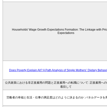
Households' Wage Growth Expectations Formation: The Linkage with Price
Expectations
Does Poverty Explain All? A Path Analysis of Single Mothers’ Dietary Behav
公共政策における非正規雇用の問題と正規雇用への転職について: 正規雇用へ
着目して
労働者の幸福と生活・仕事の満足度はどのように決まるのか: パネルデータを