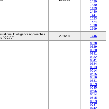
1429
1430
1439
1440
1441
1523
1524
1598
1599
utational Intelligence Approaches
2026/05
1746
ns (ICCIAA)
0328
0329
0330
0331
0332
0341
0384
0513
0514
0515
0516
0531
0559
0585
0596
0614
0615
0653
0687
0742