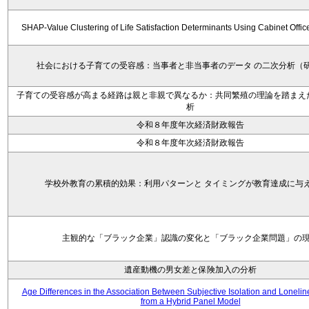
SHAP-Value Clustering of Life Satisfaction Determinants Using Cabinet Offi
社会における子育ての受容感：当事者と非当事者のデータ の二次分析（
子育ての受容感が高まる経路は親と非親で異なるか：共同繁殖の理論を踏まえ
析
令和８年度年次経済財政報告
令和８年度年次経済財政報告
学校外教育の累積的効果：利用パターンと タイミングが教育達成に与
主観的な「ブラック企業」認識の変化と「ブラック企業問題」の
遺産動機の男女差と保険加入の分析
Age Differences in the Association Between Subjective Isolation and Loneli
from a Hybrid Panel Model