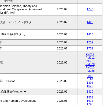
ム・抄録集
Decision Science, Theory and
ernational Congress on Advanced
2026/07
1746
cs (IIAI-AAI)
大会・オンラ インポスター
2026/07
1426
8回大会(ポスター)
2026/07
1426
府
2026/07
1752
府
2026/07
1752
PY012
PM012
PY070
数理
2026/06
PM070
PY025
PM025
0889
1116
、No.792
2026/06
1308
1629
生命保険文化センター
2026/06
1329
1559
Aging and Human Development
2026/06
1613
1746