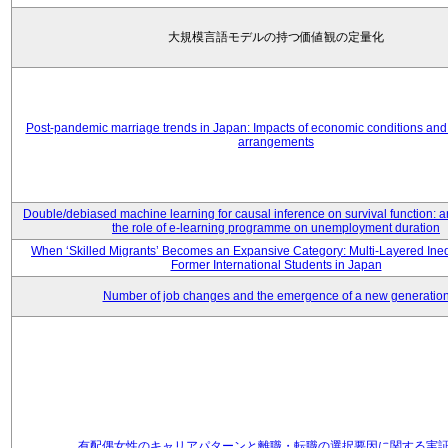
大規模言語モデルの持つ価値観の定量化
Post-pandemic marriage trends in Japan: Impacts of economic conditions and 
arrangements
Double/debiased machine learning for causal inference on survival function: an
the role of e-learning programme on unemployment duration
When ‘Skilled Migrants’ Becomes an Expansive Category: Multi-Layered Ine
Former International Students in Japan
Number of job changes and the emergence of a new generatio
有配偶女性のキャリアパターンと離職・転職の選択要因に関する実