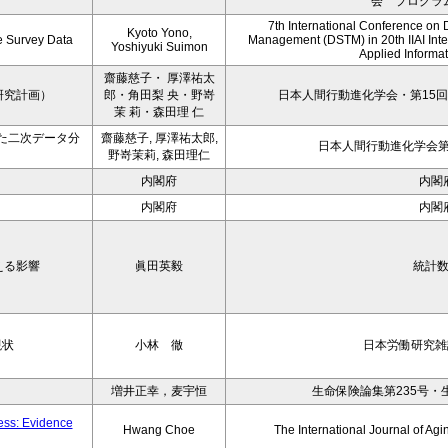
会 プログラ
7th International Conference on 
Kyoto Yono,
ce Survey Data
Management (DSTM) in 20th IIAI Int
Yoshiyuki Suimon
Applied Informati
齋藤慈子・ 厚澤祐太
研究計画）
郎・角田梨 央・野嵜
日本人間行動進化学会・第15回
茉 莉・森田理 仁
た二次データ分
齋藤慈子, 厚澤祐太郎,
日本人間行動進化学会第1
野嵜茉莉, 森田理仁
内閣府
内閣
内閣府
内閣
える影響
眞田英毅
統計
現状
小林 徹
日本労働研究雑誌
増井正幸，麦宇恒
生命保険論集第235号・
ness: Evidence
Hwang Choe
The International Journal of 