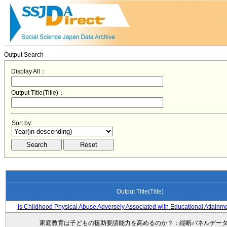
Output Search
Display All：
Output Title(Title)：
Sort by:
Output Title(Title)
Is Childhood Physical Abuse Adversely Associated with Educational Attainm
家庭教育は子どもの援助要請能力を高めるのか？：縦断パネルデー