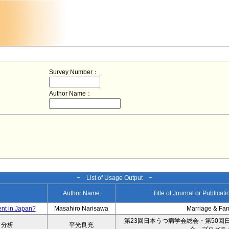
Survey Number：
Author Name：
− List of Usage Output −
Author Name
Title of Journal or Publicat
ent in Japan?
Masahiro Narisawa
Marriage & Fa
第23回日本うつ病学会総会・第50回
タ分析
平光良充