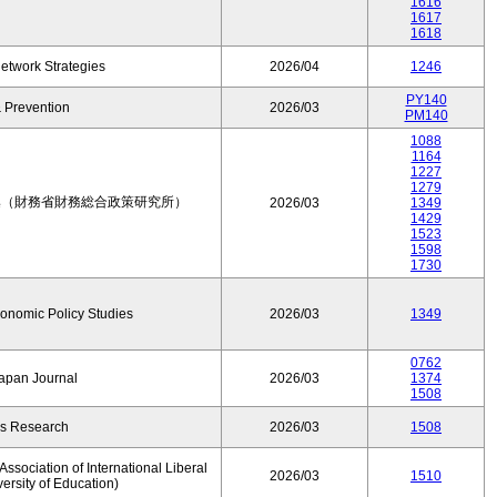
1616
1617
1618
etwork Strategies
2026/04
1246
PY140
 Prevention
2026/03
PM140
1088
1164
1227
1279
集（財務省財務総合政策研究所）
2026/03
1349
1429
1523
1598
1730
conomic Policy Studies
2026/03
1349
0762
Japan Journal
2026/03
1374
1508
rs Research
2026/03
1508
ssociation of International Liberal
2026/03
1510
versity of Education)