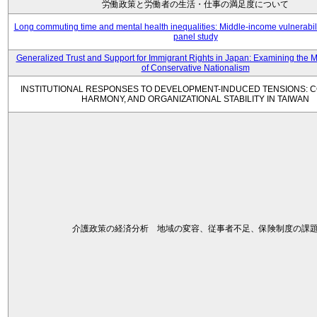
労働政策と労働者の生活・仕事の満足度について
Long commuting time and mental health inequalities: Middle-income vulnerabil
panel study
Generalized Trust and Support for Immigrant Rights in Japan: Examining the 
of Conservative Nationalism
INSTITUTIONAL RESPONSES TO DEVELOPMENT-INDUCED TENSIONS: C
HARMONY, AND ORGANIZATIONAL STABILITY IN TAIWAN
介護政策の経済分析 地域の変容、従事者不足、保険制度の課