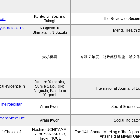
Kunbo Li, Soichiro
apan
The Review of Socion
Takagi
ysis across 13
K Ogawa, K
Mental Health &
Shimatani, N Suzuki
大杉勇喜
令和７年度 財政経済理論 論文
Juntaro Yamaoka,
al evidence in
Sumie Sato, Riko
International Journal of E
Noguchi, Kazufumi
Yugami
o metropolitan
Aram Kwon
Social Science 
ent Affect Life
Aram Kwon
Social Indicato
Hachiro UCHIYAMA,
s’ Choice of
The 14th Annual Meeting of the Japan A
Nami SAKAMOTO,
Arts (held at Miyagi Uni
Hiroki INOUE