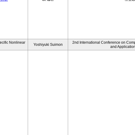
ecific Nonlinear
2nd International Conference on Comp
Yoshiyuki Suimon
and Applicatio