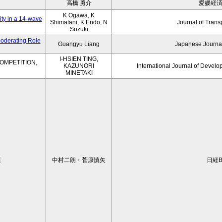
高橋 勇介
愛媛経
K Ogawa, K
ity in a 14-wave
Shimatani, K Endo, N
Journal of Trans
Suzuki
Moderating Role
Guangyu Liang
Japanese Journal
I-HSIEN TING,
OMPETITION,
KAZUNORI
International Journal of Develo
MINETAKI
題
中村二朗・菅原慎矢
日経B