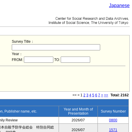
Japanese
Survey Title：
Year：
FROM:
TO:
<<
<
1
2
3
4
5
6
7
>
>>
Total: 2162
Year and Month of
ion, Publisher name, etc.
Survey Number
Presentation
mily Review
2026/07
0800
日本自殺予防学会総会 特別合同総
2026/07
1571