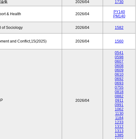
済論集
2026/04
1730
PY140
port & Health
2026/04
PM140
 of Sociology
2026/04
1582
pment and Conflict,15(2025)
2026/04
1560
0541
0598
0607
0608
0609
0610
0692
0693
0755
0818
0882
P
2026/04
0911
0991
1062
1130
1184
1233
1312
1313
1385