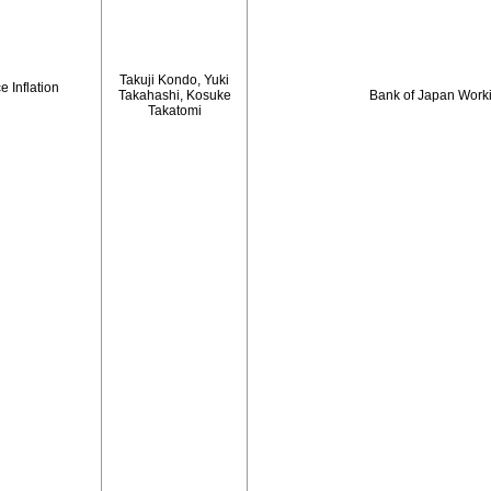
Takuji Kondo, Yuki
 Inflation
Takahashi, Kosuke
Bank of Japan Work
Takatomi