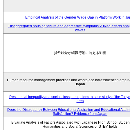
Empirical Analysis of the Gender Wage Gap in Platform Work in J
Disaggregated housing tenure and depressive symptoms: A fixed-effects anal
waves
貨幣錯覚が転職行動に与える影響
Human resource management practices and workplace harassment:an empiric
Japan
Residential inequality and social class perceptions: a case study of the Toky
area
Does the Discrepancy Between Educational Aspiration and Educational Attainm
Satisfaction? Evidence from Japan
Bivariate Analysis of Factors Associated with Japanese High School Student
Humanities and Social Sciences or STEM fields