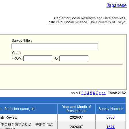
Japanese
Survey Title：
Year：
FROM:
TO:
<<
<
1
2
3
4
5
6
7
>
>>
Total: 2162
Year and Month of
ion, Publisher name, etc.
Survey Number
Presentation
mily Review
2026/07
0800
日本自殺予防学会総会 特別合同総
2026/07
1571