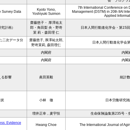
会 プログラ
7th International Conference on 
Kyoto Yono,
ce Survey Data
Management (DSTM) in 20th IIAI Int
Yoshiyuki Suimon
Applied Informati
齋藤慈子・ 厚澤祐太
研究計画）
郎・角田梨 央・野嵜
日本人間行動進化学会・第15回
茉 莉・森田理 仁
た二次データ分
齋藤慈子, 厚澤祐太郎,
日本人間行動進化学会第1
野嵜茉莉, 森田理仁
内閣府
内閣
内閣府
内閣
える影響
眞田英毅
統計
現状
小林 徹
日本労働研究雑誌
増井正幸，麦宇恒
生命保険論集第235号・
ness: Evidence
Hwang Choe
The International Journal of 