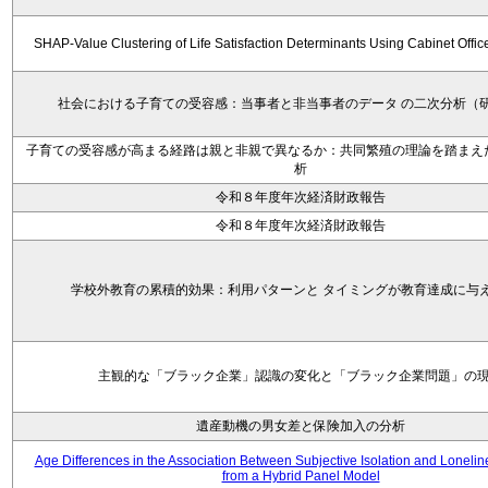
SHAP-Value Clustering of Life Satisfaction Determinants Using Cabinet Offi
社会における子育ての受容感：当事者と非当事者のデータ の二次分析（
子育ての受容感が高まる経路は親と非親で異なるか：共同繁殖の理論を踏まえ
析
令和８年度年次経済財政報告
令和８年度年次経済財政報告
学校外教育の累積的効果：利用パターンと タイミングが教育達成に与
主観的な「ブラック企業」認識の変化と「ブラック企業問題」の
遺産動機の男女差と保険加入の分析
Age Differences in the Association Between Subjective Isolation and Loneli
from a Hybrid Panel Model