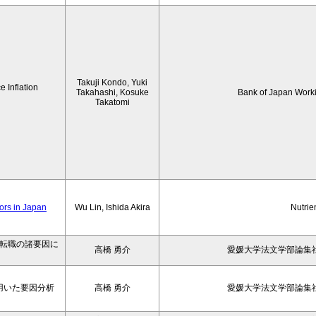
Takuji Kondo, Yuki
 Inflation
Takahashi, Kosuke
Bank of Japan Work
Takatomi
iors in Japan
Wu Lin, Ishida Akira
Nutrie
の転職の諸要因に
高橋 勇介
愛媛大学法文学部論集社
用いた要因分析
高橋 勇介
愛媛大学法文学部論集社