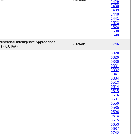
1429
1430
1439
1440
1441
1523
1524
1598
1599
utational Intelligence Approaches
2026/05
1746
ns (ICCIAA)
0328
0329
0330
0331
0332
0341
0384
0513
0514
0515
0516
0531
0559
0585
0596
0614
0615
0653
0687
0742