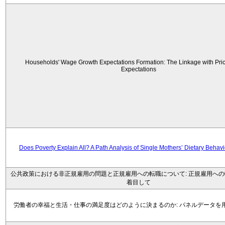
Households' Wage Growth Expectations Formation: The Linkage with Price
Expectations
Does Poverty Explain All? A Path Analysis of Single Mothers’ Dietary Behav
公共政策における非正規雇用の問題と正規雇用への転職について: 正規雇用へ
着目して
労働者の幸福と生活・仕事の満足度はどのように決まるのか: パネルデータを