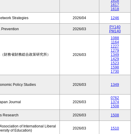
1616
1617
1618
etwork Strategies
2026/04
1246
PY140
 Prevention
2026/03
PM140
1088
1164
1227
1279
集（財務省財務総合政策研究所）
2026/03
1349
1429
1523
1598
1730
conomic Policy Studies
2026/03
1349
0762
Japan Journal
2026/03
1374
1508
rs Research
2026/03
1508
ssociation of International Liberal
2026/03
1510
versity of Education)