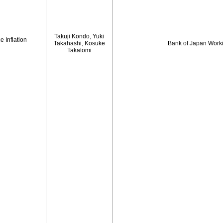
Takuji Kondo, Yuki
 Inflation
Takahashi, Kosuke
Bank of Japan Work
Takatomi