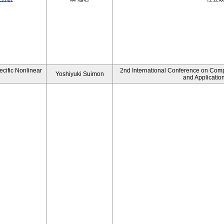
ecific Nonlinear
2nd International Conference on Comp
Yoshiyuki Suimon
and Applicatio