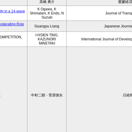
高橋 勇介
愛媛経
K Ogawa, K
ity in a 14-wave
Shimatani, K Endo, N
Journal of Trans
Suzuki
Moderating Role
Guangyu Liang
Japanese Journal
I-HSIEN TING,
OMPETITION,
KAZUNORI
International Journal of Develo
MINETAKI
題
中村二朗・菅原慎矢
日経B