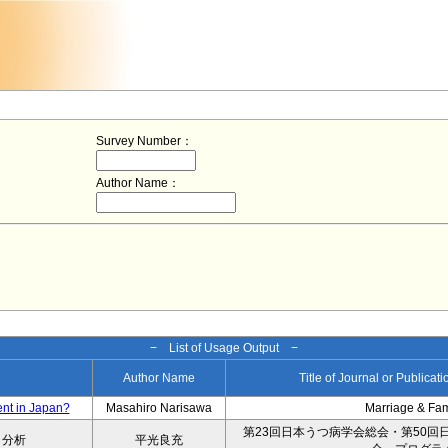
Survey Number：
Author Name：
− List of Usage Output −
Author Name
Title of Journal or Publicat
ent in Japan?
Masahiro Narisawa
Marriage & Fa
第23回日本うつ病学会総会・第50回
タ分析
平光良充