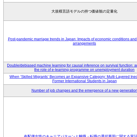
大規模言語モデルの持つ価値観の定量化
Post-pandemic marriage trends in Japan: Impacts of economic conditions and 
arrangements
Double/debiased machine learning for causal inference on survival function: an
the role of e-learning programme on unemployment duration
When ‘Skilled Migrants’ Becomes an Expansive Category: Multi-Layered Ine
Former International Students in Japan
Number of job changes and the emergence of a new generatio
有配偶女性のキャリアパターンと離職・転職の選択要因に関する実