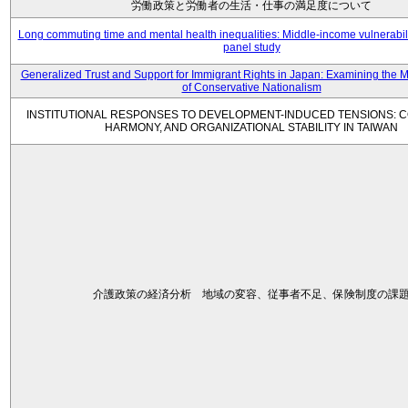
労働政策と労働者の生活・仕事の満足度について
Long commuting time and mental health inequalities: Middle-income vulnerabil
panel study
Generalized Trust and Support for Immigrant Rights in Japan: Examining the 
of Conservative Nationalism
INSTITUTIONAL RESPONSES TO DEVELOPMENT-INDUCED TENSIONS: C
HARMONY, AND ORGANIZATIONAL STABILITY IN TAIWAN
介護政策の経済分析 地域の変容、従事者不足、保険制度の課