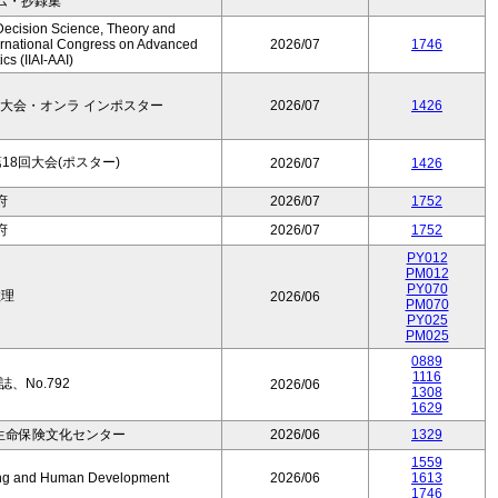
ム・抄録集
Decision Science, Theory and
ernational Congress on Advanced
2026/07
1746
cs (IIAI-AAI)
大会・オンラ インポスター
2026/07
1426
8回大会(ポスター)
2026/07
1426
府
2026/07
1752
府
2026/07
1752
PY012
PM012
PY070
数理
2026/06
PM070
PY025
PM025
0889
1116
、No.792
2026/06
1308
1629
生命保険文化センター
2026/06
1329
1559
Aging and Human Development
2026/06
1613
1746