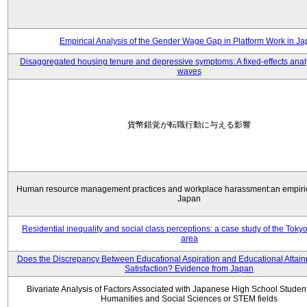
Empirical Analysis of the Gender Wage Gap in Platform Work in J
Disaggregated housing tenure and depressive symptoms: A fixed-effects anal
waves
貨幣錯覚が転職行動に与える影響
Human resource management practices and workplace harassment:an empiric
Japan
Residential inequality and social class perceptions: a case study of the Toky
area
Does the Discrepancy Between Educational Aspiration and Educational Attainm
Satisfaction? Evidence from Japan
Bivariate Analysis of Factors Associated with Japanese High School Student
Humanities and Social Sciences or STEM fields