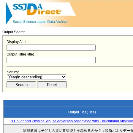
Output Search
Display All：
Output Title(Title)：
Sort by:
Output Title(Title)
Is Childhood Physical Abuse Adversely Associated with Educational Attainm
家庭教育は子どもの援助要請能力を高めるのか？：縦断パネルデー