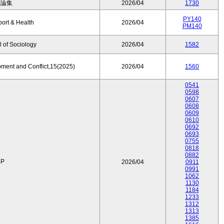
済論集
2026/04
1730
PY140
port & Health
2026/04
PM140
 of Sociology
2026/04
1582
pment and Conflict,15(2025)
2026/04
1560
0541
0598
0607
0608
0609
0610
0692
0693
0755
0818
0882
P
2026/04
0911
0991
1062
1130
1184
1233
1312
1313
1385