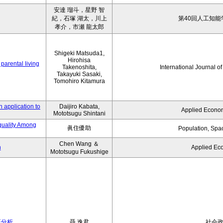
安達 瑠斗，星野 智
紀，石塚 湖太，川上
第40回人工知能
孝介，市瀬 龍太郎
Shigeki Matsuda1,
Hirohisa
parental living
Takenoshita,
International Journal o
Takayuki Sasaki,
Tomohiro Kitamura
 application to
Daijiro Kabata,
Applied Econom
Mototsugu Shintani
quality Among
眞住優助
Population, Spa
Chen Wang ＆
n
Applied Ec
Mototsugu Fukushige
証分析
聶 逸君
社会