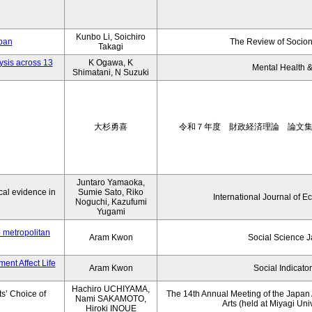
Kunbo Li, Soichiro
apan
The Review of Socion
Takagi
ysis across 13
K Ogawa, K
Mental Health &
Shimatani, N Suzuki
大杉勇喜
令和７年度 財政経済理論 論文
Juntaro Yamaoka,
al evidence in
Sumie Sato, Riko
International Journal of E
Noguchi, Kazufumi
Yugami
o metropolitan
Aram Kwon
Social Science 
ent Affect Life
Aram Kwon
Social Indicato
Hachiro UCHIYAMA,
s’ Choice of
The 14th Annual Meeting of the Japan A
Nami SAKAMOTO,
Arts (held at Miyagi Uni
Hiroki INOUE