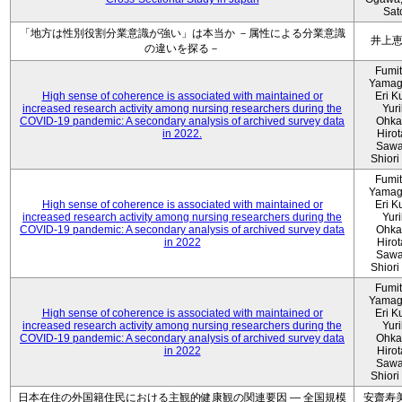
Sat
「地方は性別役割分業意識が強い」は本当か －属性による分業意識
井上
の違いを探る－
Fumi
Yamag
High sense of coherence is associated with maintained or
Eri K
increased research activity among nursing researchers during the
Yur
COVID-19 pandemic: A secondary analysis of archived survey data
Ohka
in 2022.
Hiro
Sawa
Shiori 
Fumi
Yamag
High sense of coherence is associated with maintained or
Eri K
increased research activity among nursing researchers during the
Yur
COVID-19 pandemic: A secondary analysis of archived survey data
Ohka
in 2022
Hiro
Sawa
Shiori 
Fumi
Yamag
High sense of coherence is associated with maintained or
Eri K
increased research activity among nursing researchers during the
Yur
COVID-19 pandemic: A secondary analysis of archived survey data
Ohka
in 2022
Hiro
Sawa
Shiori 
日本在住の外国籍住民における主観的健康観の関連要因 ― 全国規模
安齋寿美