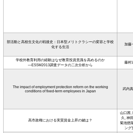
部活動と高校生文化の戦後史：日本型メリトクラシーの変容と学校
加藤
化する生活
学校外教育利用の経験はなぜ教育投資意識を高めるのか
藤村
―ESSM2013調査データの二次分析から
The impact of employment protection reform on the working
武内
conditions of fixed-term employees in Japan
山口茜,
久, 神
高市政権における実質賃金上昇の鍵は？
菊池慈陽
ング