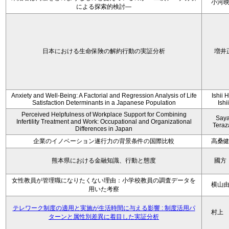
小河
による探索的検討—
日本における生命保険の解約行動の実証分析
増井
Anxiety and Well-Being: A Factorial and Regression Analysis of Life
Ishii 
Satisfaction Determinants in a Japanese Population
Ishi
Perceived Helpfulness of Workplace Support for Combining
Say
Infertility Treatment and Work: Occupational and Organizational
Tera
Differences in Japan
企業のイノベーション遂行力の背景条件の国際比較
高桑
熊本県における金融知識、行動と態度
國方
女性教員が管理職になりたくない理由：小学校教員の調査データを
横山
用いた考察
テレワーク制度の適用と実施が生活時間に与える影響 : 制度活用パ
村上
ターンと属性別差異に着目した実証分析