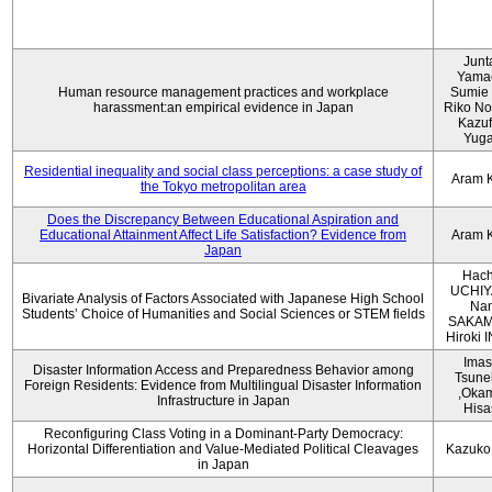
Junt
Yama
Human resource management practices and workplace
Sumie 
harassment:an empirical evidence in Japan
Riko No
Kazu
Yug
Residential inequality and social class perceptions: a case study of
Aram 
the Tokyo metropolitan area
Does the Discrepancy Between Educational Aspiration and
Educational Attainment Affect Life Satisfaction? Evidence from
Aram 
Japan
Hach
UCHIY
Bivariate Analysis of Factors Associated with Japanese High School
Na
Students’ Choice of Humanities and Social Sciences or STEM fields
SAKAM
Hiroki
Imas
Disaster Information Access and Preparedness Behavior among
Tsune
Foreign Residents: Evidence from Multilingual Disaster Information
,Oka
Infrastructure in Japan
Hisa
Reconfiguring Class Voting in a Dominant-Party Democracy:
Horizontal Differentiation and Value-Mediated Political Cleavages
Kazuko
in Japan