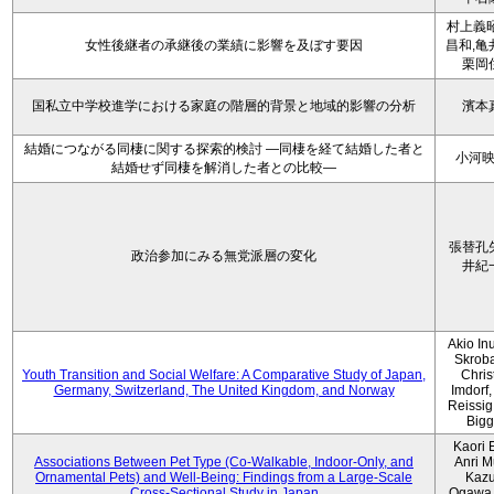
村上義昭
女性後継者の承継後の業績に影響を及ぼす要因
昌和,亀
栗岡
国私立中学校進学における家庭の階層的背景と地域的影響の分析
濱本
結婚につながる同棲に関する探索的検討 ―同棲を経て結婚した者と
小河
結婚せず同棲を解消した者との比較―
張替孔
政治参加にみる無党派層の変化
井紀
Akio Inu
Skrob
Youth Transition and Social Welfare: A Comparative Study of Japan,
Chris
Germany, Switzerland, The United Kingdom, and Norway
Imdorf, 
Reissig
Bigg
Kaori 
Associations Between Pet Type (Co-Walkable, Indoor-Only, and
Anri M
Ornamental Pets) and Well-Being: Findings from a Large-Scale
Kaz
Cross-Sectional Study in Japan
Ogawa,