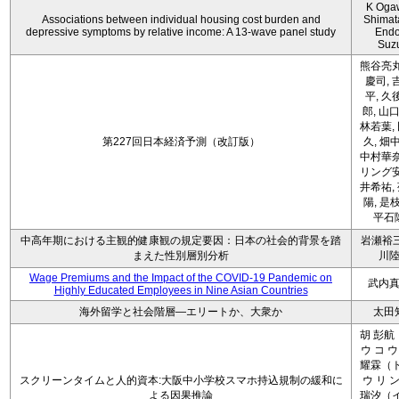
K Oga
Associations between individual housing cost burden and
Shimat
depressive symptoms by relative income: A 13-wave panel study
Endo
Suz
熊谷亮丸
慶司, 
平, 久
郎, 山口
林若葉,
第227回日本経済予測（改訂版）
久, 畑
中村華奈
リング安
井希祐,
陽, 是
平石
中高年期における主観的健康観の規定要因：日本の社会的背景を踏
岩瀬裕三
まえた性別層別分析
川
Wage Premiums and the Impact of the COVID‑19 Pandemic on
武内
Highly Educated Employees in Nine Asian Countries
海外留学と社会階層―エリートか、大衆か
太田
胡 彭航
ウ コ ウ
耀霖（ト
スクリーンタイムと人的資本:大阪中小学校スマホ持込規制の緩和に
ウ リ ン
よる因果推論
瑞汐（イ