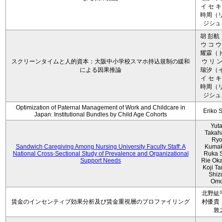
イ セ キ
時周（リ
ジシュ 
胡 彭航
ウ コ ウ
耀霖（ト
スクリーンタイムと人的資本：大阪中小学校スマホ持込規制の緩和
ウ リ ン
による因果推論
瑞汐（イ
イ セ キ
時周（リ
ジシュ 
Optimization of Paternal Management of Work and Childcare in
Eriko 
Japan: Institutional Bundles by Child Age Cohorts
Yut
Takah
Ryo
Sandwich Caregiving Among Nursing University Faculty Staff: A
Kumak
National Cross-Sectional Study of Prevalence and Organizational
Ruka S
Support Needs
Rie Ok
Koji T
Shiz
Omo
北野紘
賃金のインセンティブ効果分析及び賃金重視層のプロファイリング
村優貴
敦