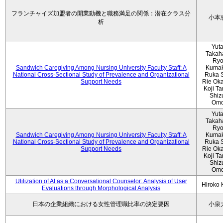
フランチャイズ加盟者の開業動機と職務満足の関係：潜在クラス分
小本
析
Yut
Takah
Ryo
Sandwich Caregiving Among Nursing University Faculty Staff: A
Kumak
National Cross-Sectional Study of Prevalence and Organizational
Ruka S
Support Needs
Rie Ok
Koji T
Shiz
Omo
Yut
Takah
Ryo
Sandwich Caregiving Among Nursing University Faculty Staff: A
Kumak
National Cross-Sectional Study of Prevalence and Organizational
Ruka S
Support Needs
Rie Ok
Koji T
Shiz
Omo
Utilization of AI as a Conversational Counselor: Analysis of User
Hiroko
Evaluations through Morphological Analysis
日本の企業組織における女性管理職比率の決定要因
小泉