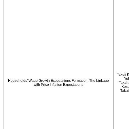
Takuji 
Yu
Households' Wage Growth Expectations Formation: The Linkage
Takah
with Price Inflation Expectations
Kos
Taka