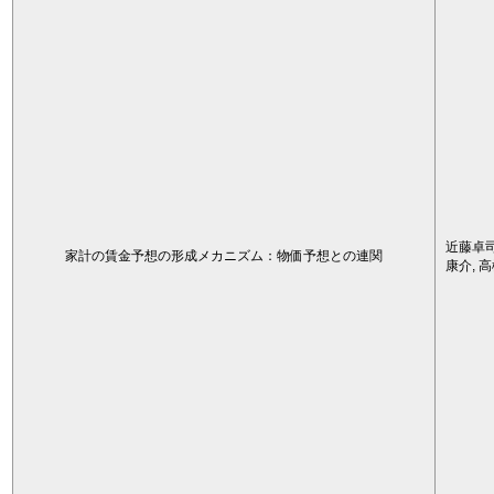
近藤卓司
家計の賃金予想の形成メカニズム：物価予想との連関
康介, 