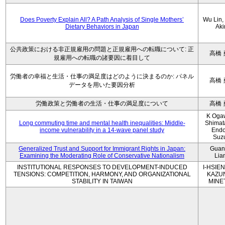
Does Poverty Explain All? A Path Analysis of Single Mothers’
Wu Lin, 
Dietary Behaviors in Japan
Aki
公共政策における非正規雇用の問題と正規雇用への転職について: 正
高橋 
規雇用への転職の諸要因に着目して
労働者の幸福と生活・仕事の満足度はどのように決まるのか: パネル
高橋 
データを用いた要因分析
労働政策と労働者の生活・仕事の満足度について
高橋 
K Oga
Long commuting time and mental health inequalities: Middle-
Shimat
income vulnerability in a 14-wave panel study
Endo
Suz
Generalized Trust and Support for Immigrant Rights in Japan:
Guan
Examining the Moderating Role of Conservative Nationalism
Lia
INSTITUTIONAL RESPONSES TO DEVELOPMENT-INDUCED
I-HSIEN
TENSIONS: COMPETITION, HARMONY, AND ORGANIZATIONAL
KAZU
STABILITY IN TAIWAN
MINE