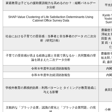
家庭教育は子どもの援助要請能力を高めるのか？：縦断パネルデー
平光
タ分析
Kyoto 
SHAP-Value Clustering of Life Satisfaction Determinants Using
Yoshi
Cabinet Office Survey Data
Sui
齋藤慈子
澤祐太 
社会における子育ての受容感：当事者と非当事者のデータ の二次分
田梨 央
析（研究計画）
茉 莉・
齋藤慈子
子育ての受容感が高まる経路は親と非親で異なるか：共同繁殖の理
祐太郎,
論を踏まえた二次データ分析
莉, 森
令和８年度年次経済財政報告
内
令和８年度年次経済財政報告
内
学校外教育の累積的効果：利用パターンと タイミングが教育達成に
眞田
与える影響
主観的な「ブラック企業」認識の変化と「ブラック企業問題」の現
小林
状