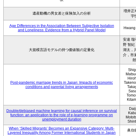
増井正
遺産動機の男女差と保険加入の分析
宇
Age Differences in the Association Between Subjective Isolation
Hwang
and Loneliness: Evidence from a Hybrid Panel Model
安達 瑠
野 智紀
大規模言語モデルの持つ価値観の定量化
湖太，川
介，市瀬
Shig
Matsu
Hiro
Post-pandemic marriage trends in Japan: Impacts of economic
Takeno
conditions and parental living arrangements
Taka
Sasa
Tomo
Kita
Daij
Double/debiased machine learning for causal inference on survival
Kaba
function: an application to the role of e-learning programme on
Motot
unemployment duration
Shin
When ‘Skilled Migrants’ Becomes an Expansive Category: Multi-
眞住
Layered Inequality Among Former International Students in Japan