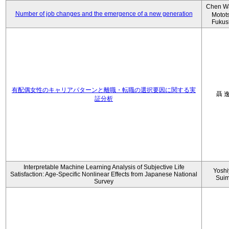
Chen W
Number of job changes and the emergence of a new generation
Motot
Fukus
有配偶女性のキャリアパターンと離職・転職の選択要因に関する実
聶 
証分析
Interpretable Machine Learning Analysis of Subjective Life
Yoshi
Satisfaction: Age-Specific Nonlinear Effects from Japanese National
Sui
Survey