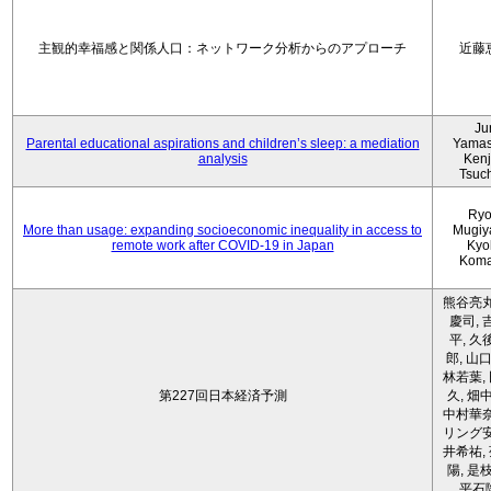
主観的幸福感と関係人口：ネットワーク分析からのアプローチ
近藤
Ju
Parental educational aspirations and children’s sleep: a mediation
Yamas
analysis
Kenji
Tsuc
Ryo
More than usage: expanding socioeconomic inequality in access to
Mugiy
remote work after COVID-19 in Japan
Kyo
Koma
熊谷亮丸
慶司, 
平, 久
郎, 山口
林若葉,
第227回日本経済予測
久, 畑
中村華奈
リング安
井希祐,
陽, 是
平石