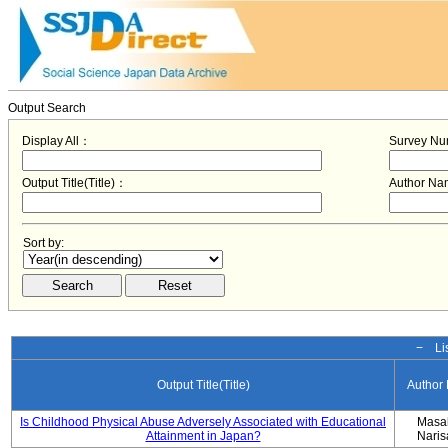
Output Search
Display All：
Survey N
Output Title(Title)：
Author N
Sort by:
− Lis
Output Title(Title)
Author
Is Childhood Physical Abuse Adversely Associated with Educational
Masa
Attainment in Japan?
Nari