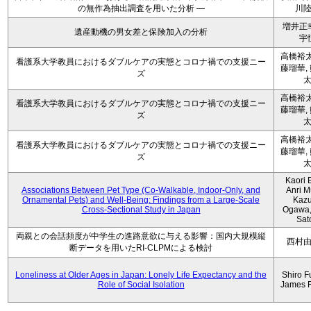
の無作為抽出調査を用いた分析 ―
川
増井正
遺産動機の男女差と保険加入の分析
宇
高橋裕太
看護系大学教員におけるダブルケアの実態とコロナ禍での支援ニー
藤瑠華,
ズ
高橋裕太
看護系大学教員におけるダブルケアの実態とコロナ禍での支援ニー
藤瑠華,
ズ
高橋裕太
看護系大学教員におけるダブルケアの実態とコロナ禍での支援ニー
藤瑠華,
ズ
Kaori 
Associations Between Pet Type (Co-Walkable, Indoor-Only, and
Anri M
Ornamental Pets) and Well-Being: Findings from a Large-Scale
Kaz
Cross-Sectional Study in Japan
Ogawa,
Sat
両親との会話頻度が中学生の進路意欲に与える影響：国内大規模縦
西村
断データを用いたRI-CLPMによる検討
Loneliness at Older Ages in Japan: Lonely Life Expectancy and the
Shiro F
Role of Social Isolation
James 