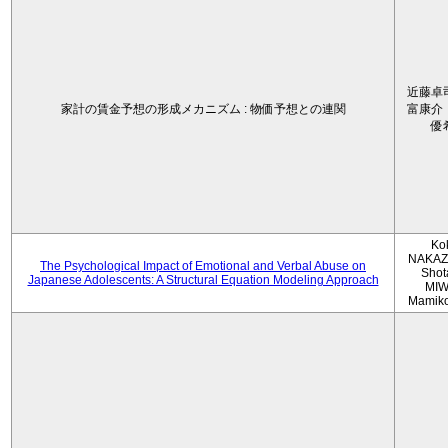
近藤卓
家計の賃金予想の形成メカニズム : 物価予想との連関
富康介
優
Ko
NAKAZ
The Psychological Impact of Emotional and Verbal Abuse on
Shot
Japanese Adolescents: A Structural Equation Modeling Approach
MIW
Mamik