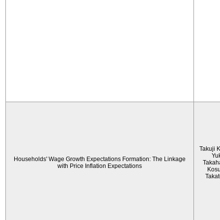
Takuji 
Yu
Households' Wage Growth Expectations Formation: The Linkage
Takah
with Price Inflation Expectations
Kos
Taka