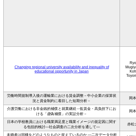
Ryo
Changing regional university availability and inequality of
Mugiy
educational opportunity in Japan
Koh
Toyo
労働時間規制導入後の運輸業における賃金調整－中小企業の採算状
岡
況と資金制約に着目した短期分析－
介護労働における非金銭的補償と就業継続－低賃金・高負担下にお
岡
ける「虚偽補償」の実証分析－
日本の学校教員における職業満足度と職業イメージの規定因に関す
赤松
る包括的検討―社会調査の二次分析を通して―
未婚者は同棲をどのようなものと捉えているのか —二次データ分析