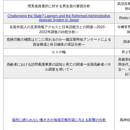
高須百華
理系進路選択に対する男女差の要因分析
幹
Challenging the State? Lawyers and the Reformed Administrative
Rieko
Appeals System in Japan
在留外国人の災害情報アクセスと日本語能力との関連―2020・
今﨑常秀
2022年調査の比較分析―
危険労働の補償はどこに現れるのか―建設業時短アンケートによる
岡
賃金構成と休日確保の実証分析―
ヒトの輪
井上
髙橋実
高齢者における訪問看護事業の認知と死亡の関連ー全国高齢者パネ
岡佳代
ル調査を用いてー
圭一、
紀
場所に縛られない働き方が地域労働市場に与える影響の分析
風神