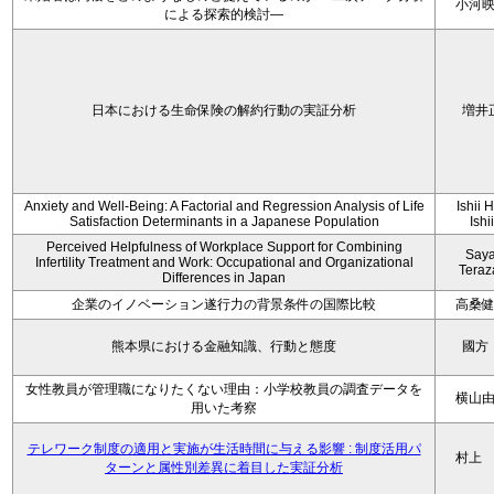
小河
による探索的検討—
日本における生命保険の解約行動の実証分析
増井
Anxiety and Well-Being: A Factorial and Regression Analysis of Life
Ishii 
Satisfaction Determinants in a Japanese Population
Ishi
Perceived Helpfulness of Workplace Support for Combining
Say
Infertility Treatment and Work: Occupational and Organizational
Tera
Differences in Japan
企業のイノベーション遂行力の背景条件の国際比較
高桑
熊本県における金融知識、行動と態度
國方
女性教員が管理職になりたくない理由：小学校教員の調査データを
横山
用いた考察
テレワーク制度の適用と実施が生活時間に与える影響 : 制度活用パ
村上
ターンと属性別差異に着目した実証分析