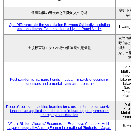
増井正
遺産動機の男女差と保険加入の分析
宇
Age Differences in the Association Between Subjective Isolation
Hwang
and Loneliness: Evidence from a Hybrid Panel Model
安達 瑠
野 智紀
大規模言語モデルの持つ価値観の定量化
湖太，川
介，市瀬
Shig
Matsu
Hiro
Post-pandemic marriage trends in Japan: Impacts of economic
Takeno
conditions and parental living arrangements
Taka
Sasa
Tomo
Kita
Daij
Double/debiased machine learning for causal inference on survival
Kaba
function: an application to the role of e-learning programme on
Motot
unemployment duration
Shin
When ‘Skilled Migrants’ Becomes an Expansive Category: Multi-
眞住
Layered Inequality Among Former International Students in Japan