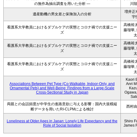
の無作為抽出調査を用いた分析 ―
川
増井正
遺産動機の男女差と保険加入の分析
宇
高橋裕太
看護系大学教員におけるダブルケアの実態とコロナ禍での支援ニー
藤瑠華,
ズ
高橋裕太
看護系大学教員におけるダブルケアの実態とコロナ禍での支援ニー
藤瑠華,
ズ
高橋裕太
看護系大学教員におけるダブルケアの実態とコロナ禍での支援ニー
藤瑠華,
ズ
Kaori 
Associations Between Pet Type (Co-Walkable, Indoor-Only, and
Anri M
Ornamental Pets) and Well-Being: Findings from a Large-Scale
Kaz
Cross-Sectional Study in Japan
Ogawa,
Sat
両親との会話頻度が中学生の進路意欲に与える影響：国内大規模縦
西村
断データを用いたRI-CLPMによる検討
Loneliness at Older Ages in Japan: Lonely Life Expectancy and the
Shiro F
Role of Social Isolation
James 