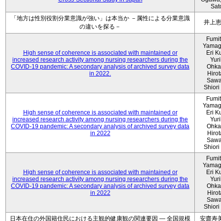
Sat
「地方は性別役割分業意識が強い」は本当か －属性による分業意識
井上
の違いを探る－
Fumi
Yamag
High sense of coherence is associated with maintained or
Eri K
increased research activity among nursing researchers during the
Yur
COVID-19 pandemic: A secondary analysis of archived survey data
Ohka
in 2022.
Hiro
Sawa
Shiori 
Fumi
Yamag
High sense of coherence is associated with maintained or
Eri K
increased research activity among nursing researchers during the
Yur
COVID-19 pandemic: A secondary analysis of archived survey data
Ohka
in 2022
Hiro
Sawa
Shiori 
Fumi
Yamag
High sense of coherence is associated with maintained or
Eri K
increased research activity among nursing researchers during the
Yur
COVID-19 pandemic: A secondary analysis of archived survey data
Ohka
in 2022
Hiro
Sawa
Shiori 
日本在住の外国籍住民における主観的健康観の関連要因 ― 全国規模
安齋寿美