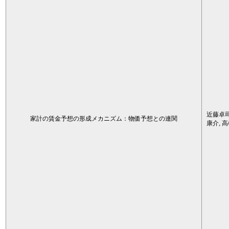
近藤卓司
家計の賃金予想の形成メカニズム：物価予想との連関
康介, 