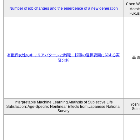
Chen W
Number of job changes and the emergence of a new generation
Motot
Fukus
有配偶女性のキャリアパターンと離職・転職の選択要因に関する実
聶 
証分析
Interpretable Machine Learning Analysis of Subjective Life
Yoshi
Satisfaction: Age-Specific Nonlinear Effects from Japanese National
Sui
Survey