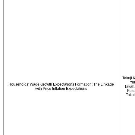
Takuji 
Yu
Households' Wage Growth Expectations Formation: The Linkage
Takah
with Price Inflation Expectations
Kos
Taka