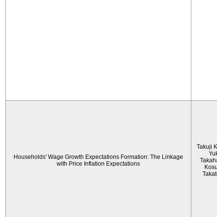
Takuji 
Yu
Households' Wage Growth Expectations Formation: The Linkage
Takah
with Price Inflation Expectations
Kos
Taka