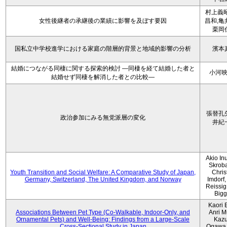
村上義昭
女性後継者の承継後の業績に影響を及ぼす要因
昌和,亀
栗岡
国私立中学校進学における家庭の階層的背景と地域的影響の分析
濱本
結婚につながる同棲に関する探索的検討 ―同棲を経て結婚した者と
小河
結婚せず同棲を解消した者との比較―
張替孔
政治参加にみる無党派層の変化
井紀
Akio Inu
Skrob
Youth Transition and Social Welfare: A Comparative Study of Japan,
Chris
Germany, Switzerland, The United Kingdom, and Norway
Imdorf, 
Reissig
Bigg
Kaori 
Associations Between Pet Type (Co-Walkable, Indoor-Only, and
Anri M
Ornamental Pets) and Well-Being: Findings from a Large-Scale
Kaz
Cross-Sectional Study in Japan
Ogawa,