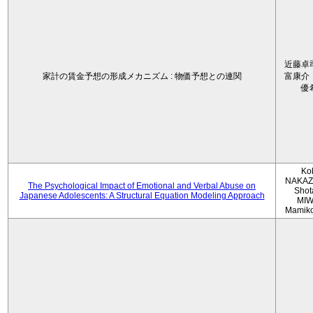
近藤卓
家計の賃金予想の形成メカニズム : 物価予想との連関
富康介
優
Ko
NAKAZ
The Psychological Impact of Emotional and Verbal Abuse on
Shot
Japanese Adolescents: A Structural Equation Modeling Approach
MIW
Mamik