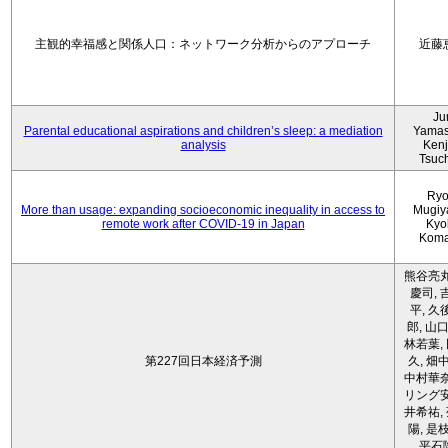
主観的幸福感と関係人口：ネットワーク分析からのアプローチ
近藤
Ju
Parental educational aspirations and children’s sleep: a mediation
Yamas
analysis
Kenji
Tsuc
Ryo
More than usage: expanding socioeconomic inequality in access to
Mugiy
remote work after COVID-19 in Japan
Kyo
Koma
熊谷亮丸
慶司, 
平, 久
郎, 山口
林若葉,
第227回日本経済予測
久, 畑
中村華奈
リング安
井希祐,
陽, 是
平石