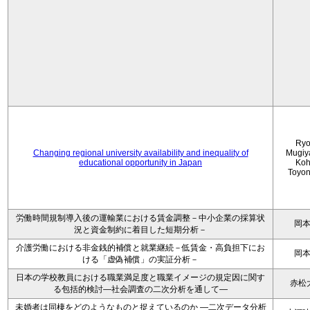
Ryo
Changing regional university availability and inequality of
Mugiy
educational opportunity in Japan
Koh
Toyo
労働時間規制導入後の運輸業における賃金調整－中小企業の採算状
岡
況と資金制約に着目した短期分析－
介護労働における非金銭的補償と就業継続－低賃金・高負担下にお
岡
ける「虚偽補償」の実証分析－
日本の学校教員における職業満足度と職業イメージの規定因に関す
赤松
る包括的検討―社会調査の二次分析を通して―
未婚者は同棲をどのようなものと捉えているのか —二次データ分析