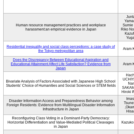
Junt
Yama
Human resource management practices and workplace
Sumie 
harassment:an empirical evidence in Japan
Riko No
Kazu
Yug
Residential inequality and social class perceptions: a case study of
Aram 
the Tokyo metropolitan area
Does the Discrepancy Between Educational Aspiration and
Educational Attainment Affect Life Satisfaction? Evidence from
Aram 
Japan
Hach
UCHIY
Bivariate Analysis of Factors Associated with Japanese High School
Na
Students’ Choice of Humanities and Social Sciences or STEM fields
SAKAM
Hiroki
Imas
Disaster Information Access and Preparedness Behavior among
Tsune
Foreign Residents: Evidence from Multilingual Disaster Information
,Oka
Infrastructure in Japan
Hisa
Reconfiguring Class Voting in a Dominant-Party Democracy:
Horizontal Differentiation and Value-Mediated Political Cleavages
Kazuko
in Japan