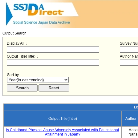
Output Search
Display All：
Survey N
Output Title(Title)：
Author N
Sort by:
− Lis
Output Title(Title)
Author
Is Childhood Physical Abuse Adversely Associated with Educational
Masa
Attainment in Japan?
Nari