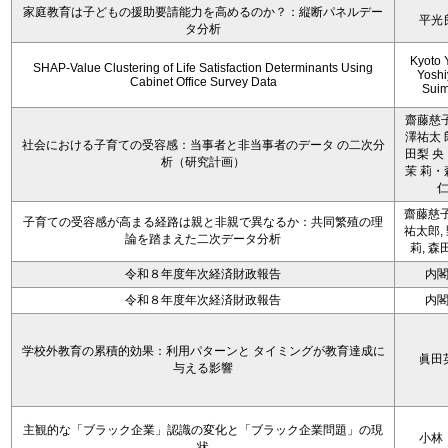
家庭教育は子どもの援助要請能力を高めるのか？：縦断パネルデー
平光
タ分析
Kyoto 
SHAP-Value Clustering of Life Satisfaction Determinants Using
Yoshi
Cabinet Office Survey Data
Sui
齋藤慈子
澤祐太 
社会における子育ての受容感：当事者と非当事者のデータ の二次分
田梨 央
析（研究計画）
茉 莉・
齋藤慈子
子育ての受容感が高まる経路は親と非親で異なるか：共同繁殖の理
祐太郎,
論を踏まえた二次データ分析
莉, 森
令和８年度年次経済財政報告
内
令和８年度年次経済財政報告
内
学校外教育の累積的効果：利用パターンと タイミングが教育達成に
眞田
与える影響
主観的な「ブラック企業」認識の変化と「ブラック企業問題」の現
小林
状