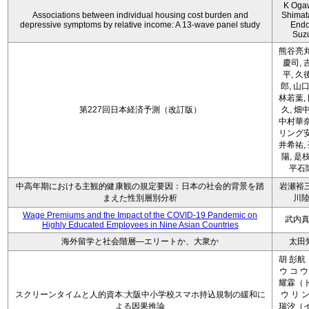
K Oga
Associations between individual housing cost burden and
Shimat
depressive symptoms by relative income: A 13-wave panel study
Endo
Suz
熊谷亮丸
慶司, 
平, 久
郎, 山口
林若葉,
第227回日本経済予測（改訂版）
久, 畑
中村華奈
リング安
井希祐,
陽, 是
平石
中高年期における主観的健康観の規定要因：日本の社会的背景を踏
岩瀬裕三
まえた性別層別分析
川
Wage Premiums and the Impact of the COVID‑19 Pandemic on
武内
Highly Educated Employees in Nine Asian Countries
海外留学と社会階層―エリートか、大衆か
太田
胡 彭航
ウ コ ウ
耀霖（ト
スクリーンタイムと人的資本:大阪中小学校スマホ持込規制の緩和に
ウ リ ン
よる因果推論
瑞汐（イ