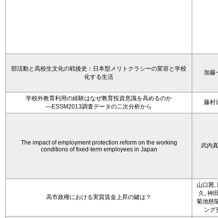
部活動と高校生文化の戦後史：日本型メリトクラシーの変容と学校
加藤
化する生活
学校外教育利用の経験はなぜ教育投資意識を高めるのか
藤村
―ESSM2013調査データの二次分析から
The impact of employment protection reform on the working
武内
conditions of fixed-term employees in Japan
山口茜,
久, 神
高市政権における実質賃金上昇の鍵は？
菊池慈陽
ング