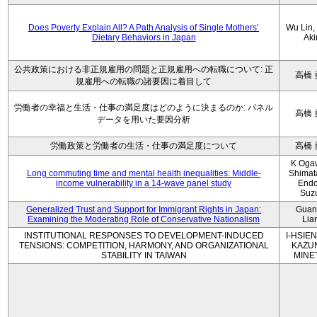
Does Poverty Explain All? A Path Analysis of Single Mothers’
Wu Lin, 
Dietary Behaviors in Japan
Aki
公共政策における非正規雇用の問題と正規雇用への転職について: 正
高橋 
規雇用への転職の諸要因に着目して
労働者の幸福と生活・仕事の満足度はどのように決まるのか: パネル
高橋 
データを用いた要因分析
労働政策と労働者の生活・仕事の満足度について
高橋 
K Oga
Long commuting time and mental health inequalities: Middle-
Shimat
income vulnerability in a 14-wave panel study
Endo
Suz
Generalized Trust and Support for Immigrant Rights in Japan:
Guan
Examining the Moderating Role of Conservative Nationalism
Lia
INSTITUTIONAL RESPONSES TO DEVELOPMENT-INDUCED
I-HSIEN
TENSIONS: COMPETITION, HARMONY, AND ORGANIZATIONAL
KAZU
STABILITY IN TAIWAN
MINE