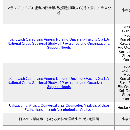
フランチャイズ加盟者の開業動機と職務満足の関係：潜在クラス分
小本
析
Yut
Takah
Ryo
Sandwich Caregiving Among Nursing University Faculty Staff: A
Kumak
National Cross-Sectional Study of Prevalence and Organizational
Ruka S
Support Needs
Rie Ok
Koji T
Shiz
Omo
Yut
Takah
Ryo
Sandwich Caregiving Among Nursing University Faculty Staff: A
Kumak
National Cross-Sectional Study of Prevalence and Organizational
Ruka S
Support Needs
Rie Ok
Koji T
Shiz
Omo
Utilization of AI as a Conversational Counselor: Analysis of User
Hiroko
Evaluations through Morphological Analysis
日本の企業組織における女性管理職比率の決定要因
小泉