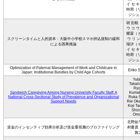
イ セ キ
時周（リ
ジシュ 
胡 彭航
ウ コ ウ
耀霖（ト
スクリーンタイムと人的資本：大阪中小学校スマホ持込規制の緩和
ウ リ ン
による因果推論
瑞汐（イ
イ セ キ
時周（リ
ジシュ 
Optimization of Paternal Management of Work and Childcare in
Eriko 
Japan: Institutional Bundles by Child Age Cohorts
Yut
Takah
Ryo
Sandwich Caregiving Among Nursing University Faculty Staff: A
Kumak
National Cross-Sectional Study of Prevalence and Organizational
Ruka S
Support Needs
Rie Ok
Koji T
Shiz
Omo
北野紘
賃金のインセンティブ効果分析及び賃金重視層のプロファイリング
村優貴
敦