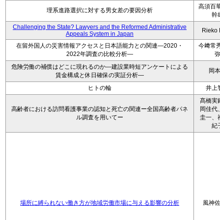
高須百華
理系進路選択に対する男女差の要因分析
幹
Challenging the State? Lawyers and the Reformed Administrative
Rieko
Appeals System in Japan
在留外国人の災害情報アクセスと日本語能力との関連―2020・
今﨑常秀
2022年調査の比較分析―
危険労働の補償はどこに現れるのか―建設業時短アンケートによる
岡
賃金構成と休日確保の実証分析―
ヒトの輪
井上
髙橋実
高齢者における訪問看護事業の認知と死亡の関連ー全国高齢者パネ
岡佳代
ル調査を用いてー
圭一、
紀
場所に縛られない働き方が地域労働市場に与える影響の分析
風神