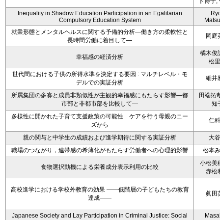
ト博子,
Inequality in Shadow Education Participation in an Egalitarian
Ryo
Compulsory Education System
Mats
就業形態とメンタルヘルスに関する予備的分析―働き方の柔軟性と
岡庭
長時間労働に着目して―
橘木俊
幸福感の経済分析
松
世代間における子供の所得水準を決定する要因 : マルチレベル・モ
細井
デルでの実証分析
所属集団の多寡と成員非類似性が主観的幸福感にもたらす影響―都
田端拓哉
市部と非都市部を比較して―
知
多様性に開かれた子育て支援政策の可能性 ケアを行う母親のニー
仁
ズから
親の関与と中学生の成績および進学期待に関する実証分析
大
職場のつながり，連帯感の希薄化がもたらす労働者への心理的影響
松本
小松美
食物選択動機による栄養成分表示利用の比較
赤松
高校進学における学校外教育の効果 ――低階層の子どもたちの教育
眞田
達成――
Japanese Society and Lay Participation in Criminal Justice: Social
Masa