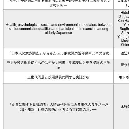
「婚活」が結婚に与える短期的な影響ー結婚への移行に関する男女
コルム
比較分析ー
リ
Hide
Sugis
Ken Ha
Health, psychological, social and environmental mediators between
Yo
socioeconomic inequalities and participation in exercise among
Sugih
elderly Japanese
Shiz
Yanagi
Mas
Shin
「日本人の意識調査」からみた ムラ的意識の近年動向とその含意
渡辺
中学受験選択を促すものは何か：階層・地域要因と中学受験の再生
豊永
産
三世代同居と投票動員に関する実証分析
亀ヶ
「食育に関する意識調査」の時系列分析にみる現代の食生活―意
水野
識・知識・行動の関係から考える世代間の違い―