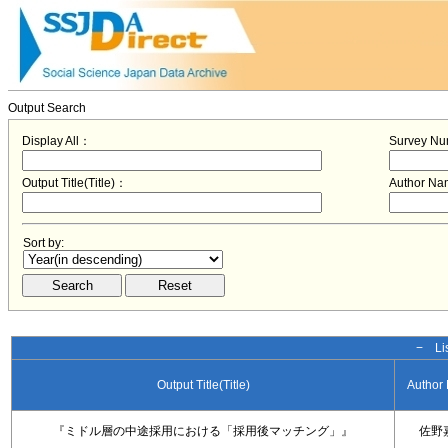
Output Search
Display All：
Survey N
Output Title(Title)：
Author N
Sort by:
− Lis
Output Title(Title)
Author
『ミドル層の中途採用における「採用後マッチング」』
佐野