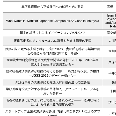
非正規雇用から正規雇用への移行とその要因
高橋
Izumi 
Soyeon
Who Wants to Work for Japanese Companies? A Case in Malaysia
and Ab
Rah
日本的経営におけるイノベーションのジレンマ
高桑
正規労働者のメンタルヘルスに影響を与える職場の要因
大瀧
婚姻の際に定める夫婦が称する氏について -妻の氏を称する婚姻の割
犬飼
合の都道府県間の差に関する一考察-
大学院生の研究環境と研究成果の関係の分析ー2011年・2015年東
久保
京大学学生生活実態調査から－
親の社会経済的資源が結婚に与える影響：「相対所得仮説」の検討
平井
―JGSS-2012のデータ分析から―
介護従事者の労働供給と介護人材育成高度化の重要性
張
学校外教育投資に対する母親の団体加入―ダブルハードルモデルを
米
用いた分析―
若者の従順さはどのようにして生み出されるのか――不透明な時代
濱田
における権威主義的態度の構造
スタートアップ企業の業績決定要因 : 質的比較分析(QCA)によるアプ
小本
ローチ