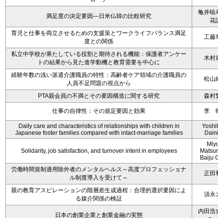
亀井暁
満足度の決定要因―日米仏韓の比較研究
花
育児と仕事を両立させるための支援策とワークライフバランス満足
工藤
度との関係
私立中学校が果たしている役割と期待される機能：保護者アンケー
木村
トの結果から見た進学動機と教育需要を中心に
経験年数の浅い派遣介護職員の特性：高齢者ケア領域の介護職員の
松山
人員不足問題の視点から
PTA親会員の不満とその要因構造に関する研究
森村
仕事の自律性：その規定要因と効果
李 
Daily care and characteristics of relationships with children in
Yoshi
Japanese foster families compared with intact-marriage families
Dain
Miy
Solidarity, job satisfaction, and turnover intent in employees
Matsu
Baiju 
労働時間規制適用除外者のメンタルヘルス～高度プロフェッショナ
正田
ル制度導入を受けて～
親の教育アスピレーションの階層差生成過程：合理的選択要因によ
須永
る媒介関係の検証
内田浩
日本の創業企業と創業金融の実態