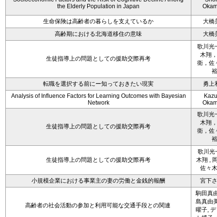
the Elderly Population in Japan
Okam
生命保険は高齢者の暮らしを支えているか
大橋
高齢期における北海道移住の意味
大橋
歌川光
木翔
生徒指導上の問題としての援助交際再考
衛，佐
転職を選択する前にー知っておきたい現実
勇上
Analysis of Influence Factors for Learning Outcomes with Bayesian
Kazu
Network
Okam
歌川光
木翔
生徒指導上の問題としての援助交際再考
衛，佐
歌川光一
生徒指導上の問題としての援助交際再考
木翔 , 
佐々
小規模企業における事業主の妻の労働と金銭的報酬
宮下
駒田真由
島真由美
高齢者の社会活動の参加と利用可能な交通手段との関連
曜子, 