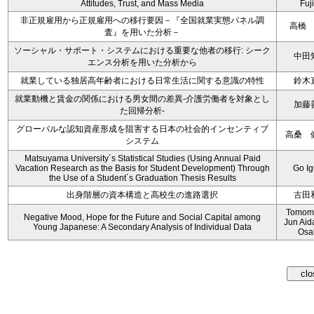
Attitudes, Trust, and Mass Media
Fuji
非正規雇用から正規雇用への移行要因－『全国就業実態パネル調
高橋
査』を用いた分析－
ソーシャル・サポート・システムにおける重要な他者の移行: シーク
中田
エンス分析を用いた分析から
就業している独居高年齢者における日常生活に関する意識の特性
鈴木
就業動機と賃金の関係における男女間の差異‐介護労働者を対象とし
加藤
た回帰分析‐
グローバルな認知資産形成を阻害する日本の社会的インセンティブ
高桑 
システム
Matsuyama University´s Statistical Studies (Using Annual Paid
Vacation Research as the Basis for Student Development) Through
Go I
the Use of a Student´s Graduation Thesis Results
出身階層の資本構造と高校生の進路選択
古田
Tomomi
Negative Mood, Hope for the Future and Social Capital among
Jun Aid
Young Japanese: A Secondary Analysis of Individual Data
Osa