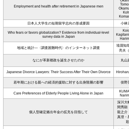
Okam
Tomo
Employment and health after retirement in Japanese men
Okamu
Koh
Koma
日本人大学生の短期留学志向の形成要因
小林
Koi
Who fears or favors globalization? Evidence from individual-level
Kagitan
survey data in Japan
Hari
埴淵知哉
地域と統計―〈調査困難時代〉のインターネット調査
亮夫
なにが革新都政を誕生させたのか
丸山
Japanese Divorce Lawyers: Their Success After Their Own Divorce
Hirohar
若年期における親への経済的援助に対する出身階層の影響
俣野
KUMA
Care Preferences of Elderly People Living Alone in Japan
Nari
深川大
間秀顕
個人型確定拠出年金の拡充を目指して
龍之介
真澄・