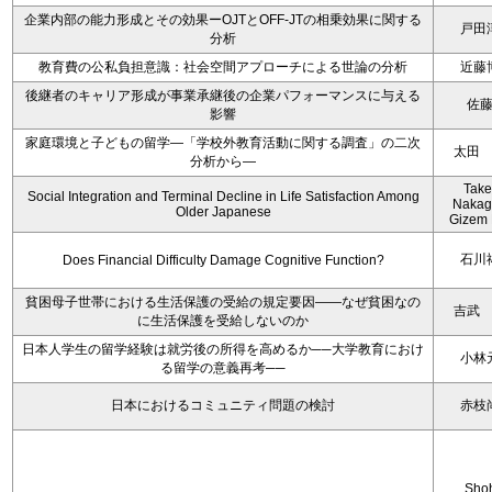
企業内部の能力形成とその効果ーOJTとOFF-JTの相乗効果に関する
戸田
分析
教育費の公私負担意識：社会空間アプローチによる世論の分析
近藤
後継者のキャリア形成が事業承継後の企業パフォーマンスに与える
佐
影響
家庭環境と子どもの留学―「学校外教育活動に関する調査」の二次
太田
分析から―
Take
Social Integration and Terminal Decline in Life Satisfaction Among
Nakag
Older Japanese
Gizem 
石川
Does Financial Difficulty Damage Cognitive Function?
貧困母子世帯における生活保護の受給の規定要因――なぜ貧困なの
吉武
に生活保護を受給しないのか
日本人学生の留学経験は就労後の所得を高めるか──大学教育におけ
小林
る留学の意義再考──
日本におけるコミュニティ問題の検討
赤枝
Sho