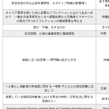
金子智
安倍支持の中心は若年層男性・ネガティブ情報の影響薄く
坂
キャリア展望を描くために必要なリフレクションとはどうあるべき
か？ ―働き方改革研究センター調査結果から労働者とマネージャ
伊藤
の視点で5つのリフレクションの構成要素を考える
誰が「不倫」をするのか
五十
生活習慣、心身の健康状態と職場環境
中野
岐路に立つ自営業──専門職の拡大と行方
仲
一人暮らし高齢者の幸福度に関する一考察‐子どもとの居住距離に注
立福
目して‐
就業している独居高年齢者における男女の特性～日常生活に関する
鈴木
意識から～
Socioeconomic Factors and the Risk of Cognitive Decline Among
Sho