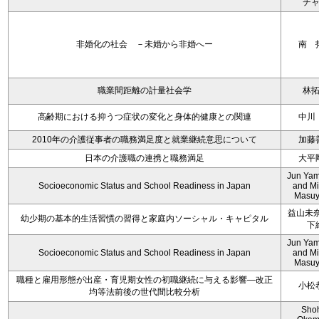
チ
非婚化の社会 －未婚から非婚へー
南 
職業間距離の計量社会学
林
高齢期における抑うつ症状の変化と身体的健康との関連
中川
2010年の介護従事者の職務満足度と就業継続意思について
加藤
日本の介護職の連携と職務満足
大平
Jun Yam
Socioeconomic Status and School Readiness in Japan
and M
Masu
益山未奈
幼少期の基本的生活習慣の習得と家庭内ソーシャル・キャピタル
下
Jun Yam
Socioeconomic Status and School Readiness in Japan
and M
Masu
職種と雇用形態が出産・育児期女性の初職継続に与える影響―改正
小松
均等法前後の世代間比較分析
Sho