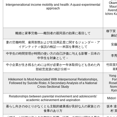
Okam
Intergenerational income mobility and health: A quasi-experimental
Maur
approach
Avend
Ichiro 
柳下実
離婚と家事労働――離別者の親同居の効果に着目して
麻
妻の労働時間、雇用形態および生活満足度に関するジェンダー・ア
安
イデンティティ仮説の検証――米国を事例として
中学生の時間管理が時間の使い方の自己評価に与える影響－日本の
李
中学生を対象として－
中小企業が生き残るためには何が必要かー年休取得なども含めた内
竹田英
部経営資源の統計分析ー
草
Yong
Hikikomori Is Most Associated With Interpersonal Relationships,
Fo
Followed by Suicide Risks: A Secondary Analysis of a National
Rosel
Cross-Sectional Study
Nom
Kyo
Relationships between parental involvement and adolescents’
Midori 
academic achievement and aspiration
暮らし向きのゆとりがなくとも主観的健康感が良好な人の家族との
坂本 達
食事のあり方
村 