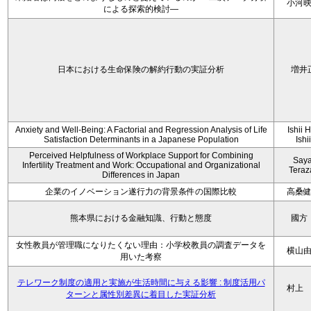
小河
による探索的検討—
日本における生命保険の解約行動の実証分析
増井
Anxiety and Well-Being: A Factorial and Regression Analysis of Life
Ishii 
Satisfaction Determinants in a Japanese Population
Ishi
Perceived Helpfulness of Workplace Support for Combining
Say
Infertility Treatment and Work: Occupational and Organizational
Tera
Differences in Japan
企業のイノベーション遂行力の背景条件の国際比較
高桑
熊本県における金融知識、行動と態度
國方
女性教員が管理職になりたくない理由：小学校教員の調査データを
横山
用いた考察
テレワーク制度の適用と実施が生活時間に与える影響 : 制度活用パ
村上
ターンと属性別差異に着目した実証分析