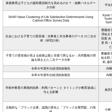
家庭教育は子どもの援助要請能力を高めるのか？：縦断パネルデー
平光
タ分析
Kyoto 
SHAP-Value Clustering of Life Satisfaction Determinants Using
Yoshi
Cabinet Office Survey Data
Sui
齋藤慈子
澤祐太 
社会における子育ての受容感：当事者と非当事者のデータ の二次分
田梨 央
析（研究計画）
茉 莉・
齋藤慈子
子育ての受容感が高まる経路は親と非親で異なるか：共同繁殖の理
祐太郎,
論を踏まえた二次データ分析
莉, 森
令和８年度年次経済財政報告
内
令和８年度年次経済財政報告
内
学校外教育の累積的効果：利用パターンと タイミングが教育達成に
眞田
与える影響
主観的な「ブラック企業」認識の変化と「ブラック企業問題」の現
小林
状