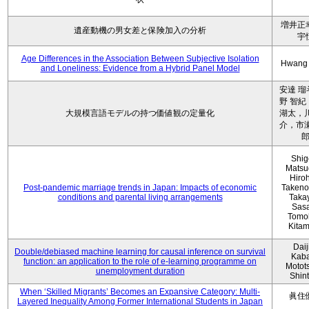
増井正
遺産動機の男女差と保険加入の分析
宇
Age Differences in the Association Between Subjective Isolation
Hwang
and Loneliness: Evidence from a Hybrid Panel Model
安達 瑠
野 智紀
大規模言語モデルの持つ価値観の定量化
湖太，川
介，市瀬
Shig
Matsu
Hiro
Post-pandemic marriage trends in Japan: Impacts of economic
Takeno
conditions and parental living arrangements
Taka
Sasa
Tomo
Kita
Daij
Double/debiased machine learning for causal inference on survival
Kaba
function: an application to the role of e-learning programme on
Motot
unemployment duration
Shin
When ‘Skilled Migrants’ Becomes an Expansive Category: Multi-
眞住
Layered Inequality Among Former International Students in Japan