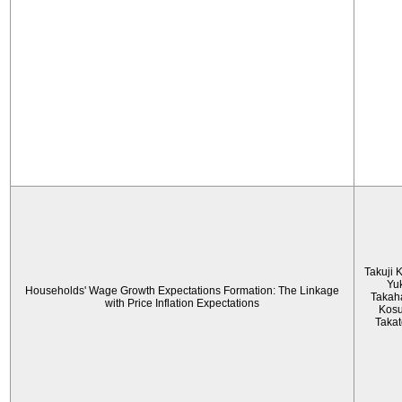
Takuji 
Yu
Households' Wage Growth Expectations Formation: The Linkage
Takah
with Price Inflation Expectations
Kos
Taka