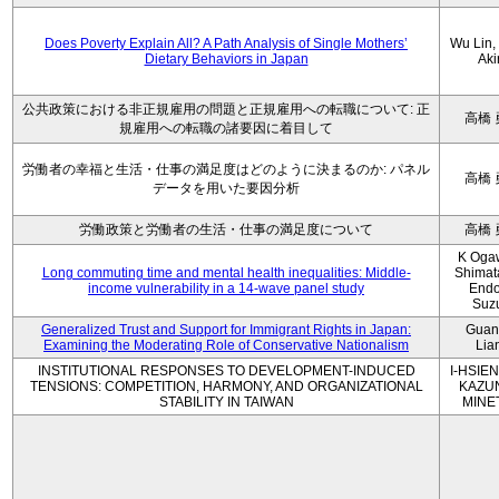
Does Poverty Explain All? A Path Analysis of Single Mothers’
Wu Lin, 
Dietary Behaviors in Japan
Aki
公共政策における非正規雇用の問題と正規雇用への転職について: 正
高橋 
規雇用への転職の諸要因に着目して
労働者の幸福と生活・仕事の満足度はどのように決まるのか: パネル
高橋 
データを用いた要因分析
労働政策と労働者の生活・仕事の満足度について
高橋 
K Oga
Long commuting time and mental health inequalities: Middle-
Shimat
income vulnerability in a 14-wave panel study
Endo
Suz
Generalized Trust and Support for Immigrant Rights in Japan:
Guan
Examining the Moderating Role of Conservative Nationalism
Lia
INSTITUTIONAL RESPONSES TO DEVELOPMENT-INDUCED
I-HSIEN
TENSIONS: COMPETITION, HARMONY, AND ORGANIZATIONAL
KAZU
STABILITY IN TAIWAN
MINE