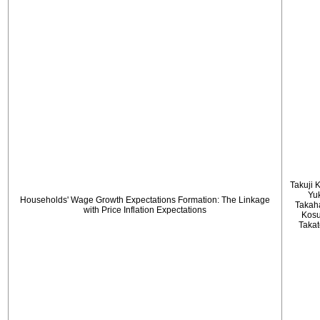
Takuji 
Yu
Households' Wage Growth Expectations Formation: The Linkage
Takah
with Price Inflation Expectations
Kos
Taka