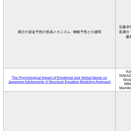
近藤卓
家計の賃金予想の形成メカニズム : 物価予想との連関
富康介
優
Ko
NAKAZ
The Psychological Impact of Emotional and Verbal Abuse on
Shot
Japanese Adolescents: A Structural Equation Modeling Approach
MIW
Mamik