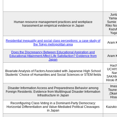
Junt
Yama
Human resource management practices and workplace
Sumie 
harassment:an empirical evidence in Japan
Riko No
Kazu
Yug
Residential inequality and social class perceptions: a case study of
Aram 
the Tokyo metropolitan area
Does the Discrepancy Between Educational Aspiration and
Educational Attainment Affect Life Satisfaction? Evidence from
Aram 
Japan
Hach
UCHIY
Bivariate Analysis of Factors Associated with Japanese High School
Na
Students’ Choice of Humanities and Social Sciences or STEM fields
SAKAM
Hiroki
Imas
Disaster Information Access and Preparedness Behavior among
Tsune
Foreign Residents: Evidence from Multilingual Disaster Information
,Oka
Infrastructure in Japan
Hisa
Reconfiguring Class Voting in a Dominant-Party Democracy:
Horizontal Differentiation and Value-Mediated Political Cleavages
Kazuko
in Japan