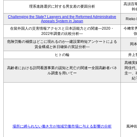
高須百華
理系進路選択に対する男女差の要因分析
幹
Challenging the State? Lawyers and the Reformed Administrative
Rieko
Appeals System in Japan
在留外国人の災害情報アクセスと日本語能力との関連―2020・
今﨑常秀
2022年調査の比較分析―
危険労働の補償はどこに現れるのか―建設業時短アンケートによる
岡
賃金構成と休日確保の実証分析―
ヒトの輪
井上
髙橋実
高齢者における訪問看護事業の認知と死亡の関連ー全国高齢者パネ
岡佳代
ル調査を用いてー
圭一、
紀
場所に縛られない働き方が地域労働市場に与える影響の分析
風神