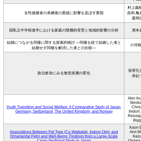
村上義昭
女性後継者の承継後の業績に影響を及ぼす要因
昌和,亀
栗岡
国私立中学校進学における家庭の階層的背景と地域的影響の分析
濱本
結婚につながる同棲に関する探索的検討 ―同棲を経て結婚した者と
小河
結婚せず同棲を解消した者との比較―
張替孔
政治参加にみる無党派層の変化
井紀
Akio Inu
Skrob
Youth Transition and Social Welfare: A Comparative Study of Japan,
Chris
Germany, Switzerland, The United Kingdom, and Norway
Imdorf, 
Reissig
Bigg
Kaori 
Associations Between Pet Type (Co-Walkable, Indoor-Only, and
Anri M
Ornamental Pets) and Well-Being: Findings from a Large-Scale
Kaz
Cross-Sectional Study in Japan
Ogawa,