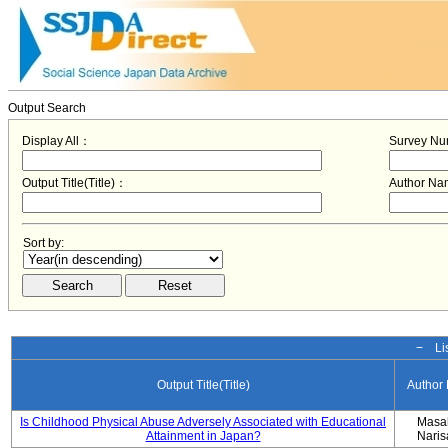
Output Search
Display All：
Survey N
Output Title(Title)：
Author N
Sort by:
− Lis
Output Title(Title)
Author
Is Childhood Physical Abuse Adversely Associated with Educational
Masa
Attainment in Japan?
Nari