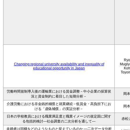
Ryo
Changing regional university availability and inequality of
Mugiy
educational opportunity in Japan
Koh
Toyo
労働時間規制導入後の運輸業における賃金調整－中小企業の採算状
岡
況と資金制約に着目した短期分析－
介護労働における非金銭的補償と就業継続－低賃金・高負担下にお
岡
ける「虚偽補償」の実証分析－
日本の学校教員における職業満足度と職業イメージの規定因に関す
赤松
る包括的検討―社会調査の二次分析を通して―
未婚者は同棲をどのようなものと捉えているのか —二次データ分析