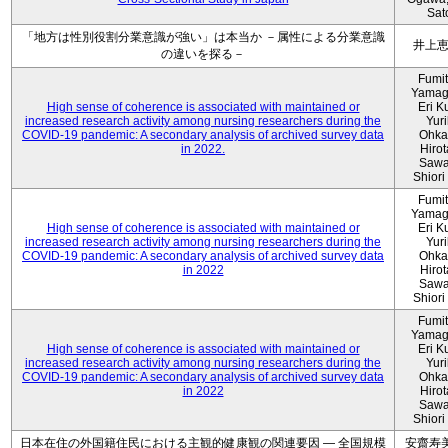
Sat
「地方は性別役割分業意識が強い」は本当か －属性による分業意識
井上
の違いを探る－
Fumi
Yamag
High sense of coherence is associated with maintained or
Eri K
increased research activity among nursing researchers during the
Yur
COVID-19 pandemic: A secondary analysis of archived survey data
Ohka
in 2022.
Hiro
Sawa
Shiori 
Fumi
Yamag
High sense of coherence is associated with maintained or
Eri K
increased research activity among nursing researchers during the
Yur
COVID-19 pandemic: A secondary analysis of archived survey data
Ohka
in 2022
Hiro
Sawa
Shiori 
Fumi
Yamag
High sense of coherence is associated with maintained or
Eri K
increased research activity among nursing researchers during the
Yur
COVID-19 pandemic: A secondary analysis of archived survey data
Ohka
in 2022
Hiro
Sawa
Shiori 
日本在住の外国籍住民における主観的健康観の関連要因 ― 全国規模
安齋寿美