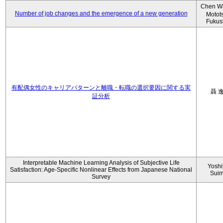
Chen W
Number of job changes and the emergence of a new generation
Motot
Fukus
有配偶女性のキャリアパターンと離職・転職の選択要因に関する実
聶 
証分析
Interpretable Machine Learning Analysis of Subjective Life
Yoshi
Satisfaction: Age-Specific Nonlinear Effects from Japanese National
Sui
Survey