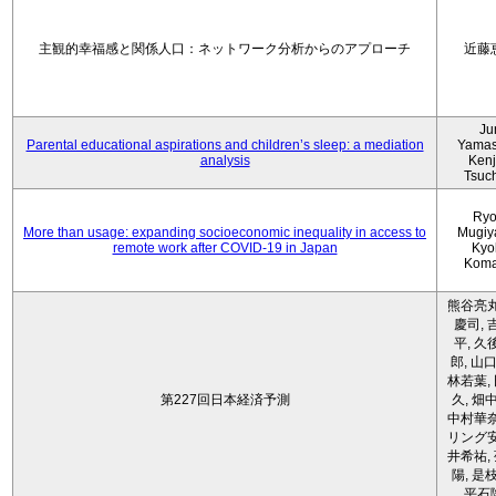
主観的幸福感と関係人口：ネットワーク分析からのアプローチ
近藤
Ju
Parental educational aspirations and children’s sleep: a mediation
Yamas
analysis
Kenji
Tsuc
Ryo
More than usage: expanding socioeconomic inequality in access to
Mugiy
remote work after COVID-19 in Japan
Kyo
Koma
熊谷亮丸
慶司, 
平, 久
郎, 山口
林若葉,
第227回日本経済予測
久, 畑
中村華奈
リング安
井希祐,
陽, 是
平石