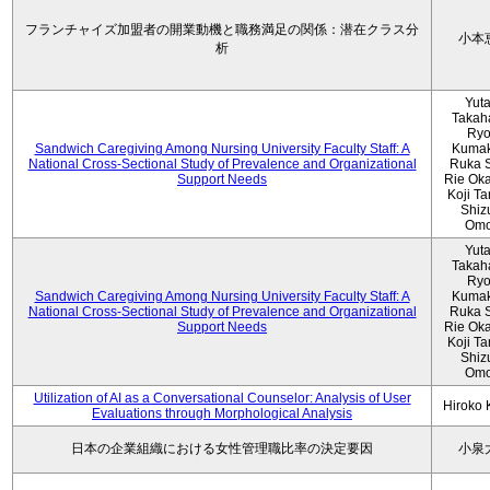
フランチャイズ加盟者の開業動機と職務満足の関係：潜在クラス分
小本
析
Yut
Takah
Ryo
Sandwich Caregiving Among Nursing University Faculty Staff: A
Kumak
National Cross-Sectional Study of Prevalence and Organizational
Ruka S
Support Needs
Rie Ok
Koji T
Shiz
Omo
Yut
Takah
Ryo
Sandwich Caregiving Among Nursing University Faculty Staff: A
Kumak
National Cross-Sectional Study of Prevalence and Organizational
Ruka S
Support Needs
Rie Ok
Koji T
Shiz
Omo
Utilization of AI as a Conversational Counselor: Analysis of User
Hiroko
Evaluations through Morphological Analysis
日本の企業組織における女性管理職比率の決定要因
小泉