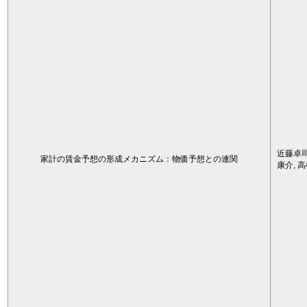
近藤卓司
家計の賃金予想の形成メカニズム：物価予想との連関
康介, 