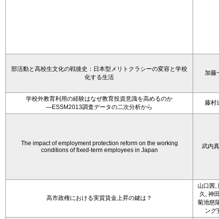
部活動と高校生文化の戦後史：日本型メリトクラシーの変容と学校
加藤
化する生活
学校外教育利用の経験はなぜ教育投資意識を高めるのか
藤村
―ESSM2013調査データの二次分析から
The impact of employment protection reform on the working
武内
conditions of fixed-term employees in Japan
山口茜,
久, 神
高市政権における実質賃金上昇の鍵は？
菊池慈陽
ング