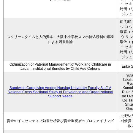
イ セ キ
時周（リ
ジシュ 
胡 彭航
ウ コ ウ
耀霖（ト
スクリーンタイムと人的資本：大阪中小学校スマホ持込規制の緩和
ウ リ ン
による因果推論
瑞汐（イ
イ セ キ
時周（リ
ジシュ 
Optimization of Paternal Management of Work and Childcare in
Eriko 
Japan: Institutional Bundles by Child Age Cohorts
Yut
Takah
Ryo
Sandwich Caregiving Among Nursing University Faculty Staff: A
Kumak
National Cross-Sectional Study of Prevalence and Organizational
Ruka S
Support Needs
Rie Ok
Koji T
Shiz
Omo
北野紘
賃金のインセンティブ効果分析及び賃金重視層のプロファイリング
村優貴
敦