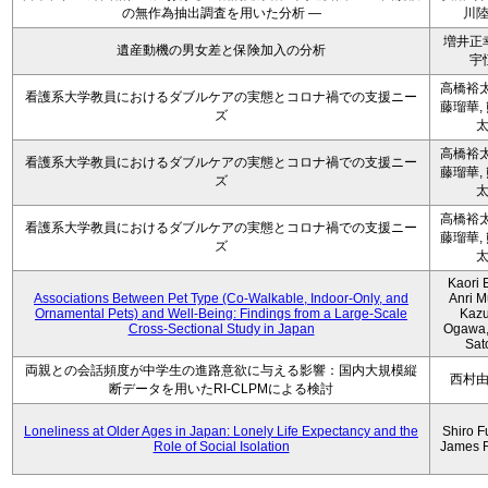
の無作為抽出調査を用いた分析 ―
川
増井正
遺産動機の男女差と保険加入の分析
宇
高橋裕太
看護系大学教員におけるダブルケアの実態とコロナ禍での支援ニー
藤瑠華,
ズ
高橋裕太
看護系大学教員におけるダブルケアの実態とコロナ禍での支援ニー
藤瑠華,
ズ
高橋裕太
看護系大学教員におけるダブルケアの実態とコロナ禍での支援ニー
藤瑠華,
ズ
Kaori 
Associations Between Pet Type (Co-Walkable, Indoor-Only, and
Anri M
Ornamental Pets) and Well-Being: Findings from a Large-Scale
Kaz
Cross-Sectional Study in Japan
Ogawa,
Sat
両親との会話頻度が中学生の進路意欲に与える影響：国内大規模縦
西村
断データを用いたRI-CLPMによる検討
Loneliness at Older Ages in Japan: Lonely Life Expectancy and the
Shiro F
Role of Social Isolation
James 