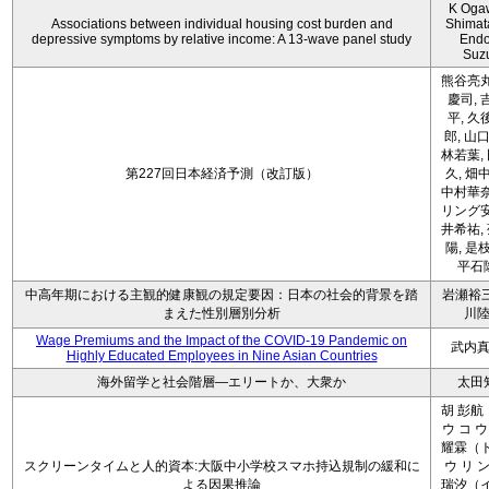
K Oga
Associations between individual housing cost burden and
Shimat
depressive symptoms by relative income: A 13-wave panel study
Endo
Suz
熊谷亮丸
慶司, 
平, 久
郎, 山口
林若葉,
第227回日本経済予測（改訂版）
久, 畑
中村華奈
リング安
井希祐,
陽, 是
平石
中高年期における主観的健康観の規定要因：日本の社会的背景を踏
岩瀬裕三
まえた性別層別分析
川
Wage Premiums and the Impact of the COVID‑19 Pandemic on
武内
Highly Educated Employees in Nine Asian Countries
海外留学と社会階層―エリートか、大衆か
太田
胡 彭航
ウ コ ウ
耀霖（ト
スクリーンタイムと人的資本:大阪中小学校スマホ持込規制の緩和に
ウ リ ン
よる因果推論
瑞汐（イ