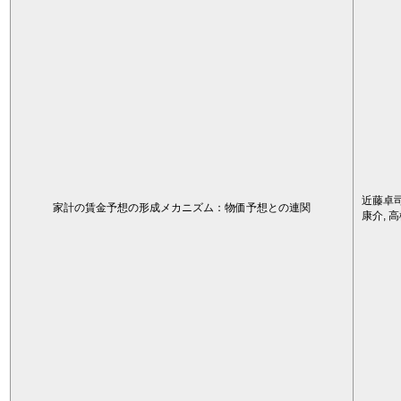
近藤卓司
家計の賃金予想の形成メカニズム：物価予想との連関
康介, 