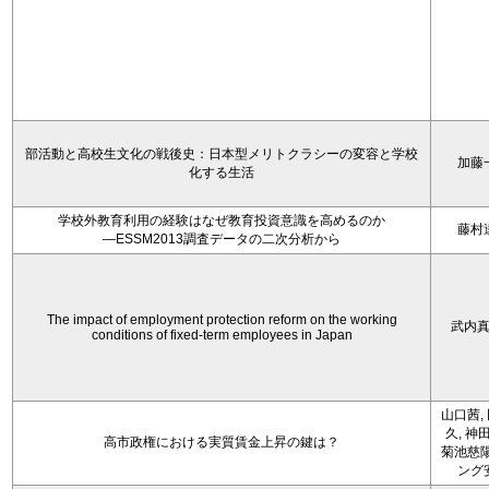
部活動と高校生文化の戦後史：日本型メリトクラシーの変容と学校
加藤
化する生活
学校外教育利用の経験はなぜ教育投資意識を高めるのか
藤村
―ESSM2013調査データの二次分析から
The impact of employment protection reform on the working
武内
conditions of fixed-term employees in Japan
山口茜,
久, 神
高市政権における実質賃金上昇の鍵は？
菊池慈陽
ング