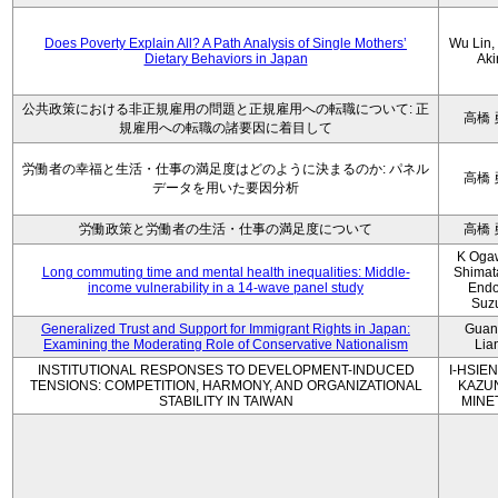
Does Poverty Explain All? A Path Analysis of Single Mothers’
Wu Lin, 
Dietary Behaviors in Japan
Aki
公共政策における非正規雇用の問題と正規雇用への転職について: 正
高橋 
規雇用への転職の諸要因に着目して
労働者の幸福と生活・仕事の満足度はどのように決まるのか: パネル
高橋 
データを用いた要因分析
労働政策と労働者の生活・仕事の満足度について
高橋 
K Oga
Long commuting time and mental health inequalities: Middle-
Shimat
income vulnerability in a 14-wave panel study
Endo
Suz
Generalized Trust and Support for Immigrant Rights in Japan:
Guan
Examining the Moderating Role of Conservative Nationalism
Lia
INSTITUTIONAL RESPONSES TO DEVELOPMENT-INDUCED
I-HSIEN
TENSIONS: COMPETITION, HARMONY, AND ORGANIZATIONAL
KAZU
STABILITY IN TAIWAN
MINE