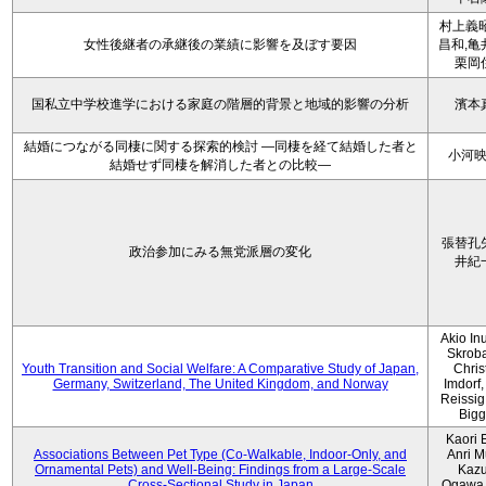
村上義昭
女性後継者の承継後の業績に影響を及ぼす要因
昌和,亀
栗岡
国私立中学校進学における家庭の階層的背景と地域的影響の分析
濱本
結婚につながる同棲に関する探索的検討 ―同棲を経て結婚した者と
小河
結婚せず同棲を解消した者との比較―
張替孔
政治参加にみる無党派層の変化
井紀
Akio Inu
Skrob
Youth Transition and Social Welfare: A Comparative Study of Japan,
Chris
Germany, Switzerland, The United Kingdom, and Norway
Imdorf, 
Reissig
Bigg
Kaori 
Associations Between Pet Type (Co-Walkable, Indoor-Only, and
Anri M
Ornamental Pets) and Well-Being: Findings from a Large-Scale
Kaz
Cross-Sectional Study in Japan
Ogawa,