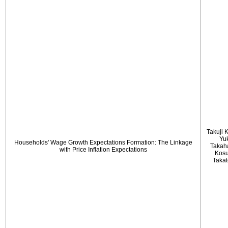
Takuji 
Yu
Households' Wage Growth Expectations Formation: The Linkage
Takah
with Price Inflation Expectations
Kos
Taka