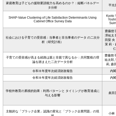
家庭教育は子どもの援助要請能力を高めるのか？：縦断パネルデー
平光
タ分析
Kyoto 
SHAP-Value Clustering of Life Satisfaction Determinants Using
Yoshi
Cabinet Office Survey Data
Sui
齋藤慈子
澤祐太 
社会における子育ての受容感：当事者と非当事者のデータ の二次分
田梨 央
析（研究計画）
茉 莉・
齋藤慈子
子育ての受容感が高まる経路は親と非親で異なるか：共同繁殖の理
祐太郎,
論を踏まえた二次データ分析
莉, 森
令和８年度年次経済財政報告
内
令和８年度年次経済財政報告
内
学校外教育の累積的効果：利用パターンと タイミングが教育達成に
眞田
与える影響
主観的な「ブラック企業」認識の変化と「ブラック企業問題」の現
小林
状