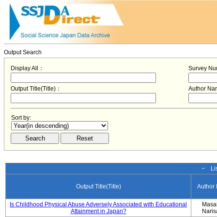
Output Search
Display All：
Survey N
Output Title(Title)：
Author N
Sort by:
− Lis
Output Title(Title)
Author
Is Childhood Physical Abuse Adversely Associated with Educational
Masa
Attainment in Japan?
Nari