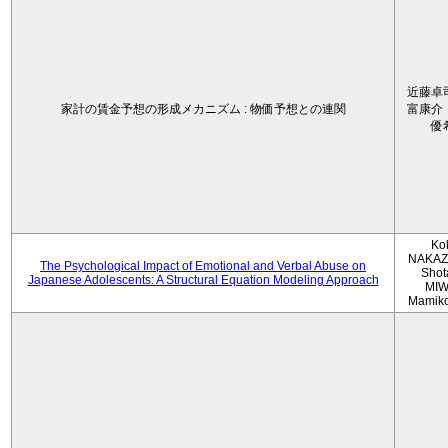
近藤卓
家計の賃金予想の形成メカニズム : 物価予想との連関
富康介
優
Ko
NAKAZ
The Psychological Impact of Emotional and Verbal Abuse on
Shot
Japanese Adolescents: A Structural Equation Modeling Approach
MIW
Mamik