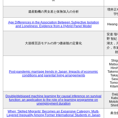
増井正
遺産動機の男女差と保険加入の分析
宇
Age Differences in the Association Between Subjective Isolation
Hwang
and Loneliness: Evidence from a Hybrid Panel Model
安達 瑠
野 智紀
大規模言語モデルの持つ価値観の定量化
湖太，川
介，市瀬
Shig
Matsu
Hiro
Post-pandemic marriage trends in Japan: Impacts of economic
Takeno
conditions and parental living arrangements
Taka
Sasa
Tomo
Kita
Daij
Double/debiased machine learning for causal inference on survival
Kaba
function: an application to the role of e-learning programme on
Motot
unemployment duration
Shin
When ‘Skilled Migrants’ Becomes an Expansive Category: Multi-
眞住
Layered Inequality Among Former International Students in Japan