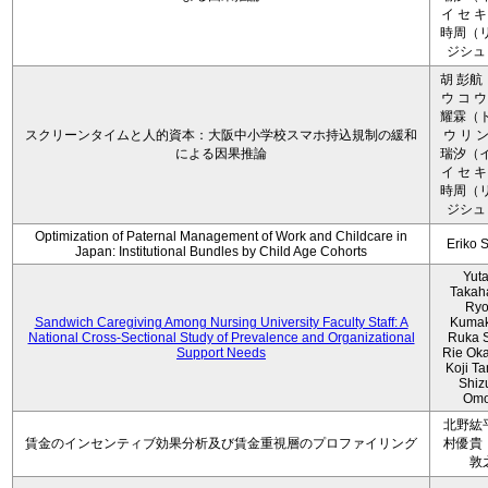
イ セ キ
時周（リ
ジシュ 
胡 彭航
ウ コ ウ
耀霖（ト
スクリーンタイムと人的資本：大阪中小学校スマホ持込規制の緩和
ウ リ ン
による因果推論
瑞汐（イ
イ セ キ
時周（リ
ジシュ 
Optimization of Paternal Management of Work and Childcare in
Eriko 
Japan: Institutional Bundles by Child Age Cohorts
Yut
Takah
Ryo
Sandwich Caregiving Among Nursing University Faculty Staff: A
Kumak
National Cross-Sectional Study of Prevalence and Organizational
Ruka S
Support Needs
Rie Ok
Koji T
Shiz
Omo
北野紘
賃金のインセンティブ効果分析及び賃金重視層のプロファイリング
村優貴
敦