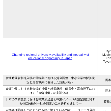
Ryo
Changing regional university availability and inequality of
Mugiy
educational opportunity in Japan
Koh
Toyo
労働時間規制導入後の運輸業における賃金調整－中小企業の採算状
岡
況と資金制約に着目した短期分析－
介護労働における非金銭的補償と就業継続－低賃金・高負担下にお
岡
ける「虚偽補償」の実証分析－
日本の学校教員における職業満足度と職業イメージの規定因に関す
赤松
る包括的検討―社会調査の二次分析を通して―
未婚者は同棲をどのようなものと捉えているのか —二次データ分析