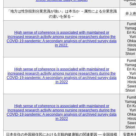
Sat
「地方は性別役割分業意識が強い」は本当か －属性による分業意識
井上
の違いを探る－
Fumi
Yamag
High sense of coherence is associated with maintained or
Eri K
increased research activity among nursing researchers during the
Yur
COVID-19 pandemic: A secondary analysis of archived survey data
Ohka
in 2022.
Hiro
Sawa
Shiori 
Fumi
Yamag
High sense of coherence is associated with maintained or
Eri K
increased research activity among nursing researchers during the
Yur
COVID-19 pandemic: A secondary analysis of archived survey data
Ohka
in 2022
Hiro
Sawa
Shiori 
Fumi
Yamag
High sense of coherence is associated with maintained or
Eri K
increased research activity among nursing researchers during the
Yur
COVID-19 pandemic: A secondary analysis of archived survey data
Ohka
in 2022
Hiro
Sawa
Shiori 
日本在住の外国籍住民における主観的健康観の関連要因 ― 全国規模
安齋寿美