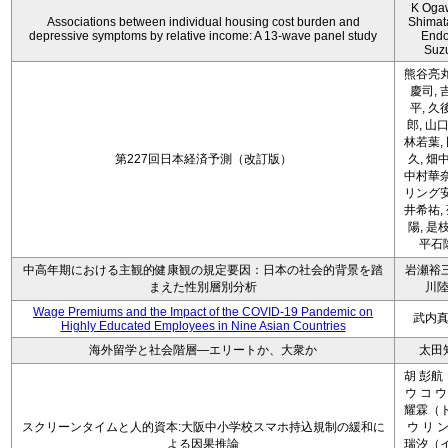
K Oga
Associations between individual housing cost burden and
Shimat
depressive symptoms by relative income: A 13-wave panel study
Endo
Suz
熊谷亮丸
慶司, 
平, 久
郎, 山口
林若葉,
第227回日本経済予測（改訂版）
久, 畑
中村華奈
リング安
井希祐,
陽, 是
平石
中高年期における主観的健康観の規定要因：日本の社会的背景を踏
岩瀬裕三
まえた性別層別分析
川
Wage Premiums and the Impact of the COVID‑19 Pandemic on
武内
Highly Educated Employees in Nine Asian Countries
海外留学と社会階層―エリートか、大衆か
太田
胡 彭航
ウ コ ウ
耀霖（ト
スクリーンタイムと人的資本:大阪中小学校スマホ持込規制の緩和に
ウ リ ン
よる因果推論
瑞汐（イ