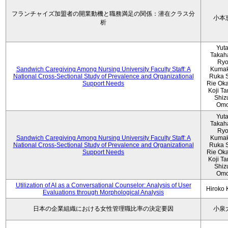
フランチャイズ加盟者の開業動機と職務満足の関係：潜在クラス分
小本
析
Yut
Takah
Ryo
Sandwich Caregiving Among Nursing University Faculty Staff: A
Kumak
National Cross-Sectional Study of Prevalence and Organizational
Ruka S
Support Needs
Rie Ok
Koji T
Shiz
Omo
Yut
Takah
Ryo
Sandwich Caregiving Among Nursing University Faculty Staff: A
Kumak
National Cross-Sectional Study of Prevalence and Organizational
Ruka S
Support Needs
Rie Ok
Koji T
Shiz
Omo
Utilization of AI as a Conversational Counselor: Analysis of User
Hiroko
Evaluations through Morphological Analysis
日本の企業組織における女性管理職比率の決定要因
小泉