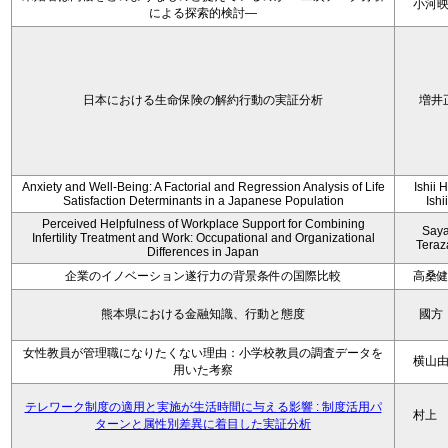
小河
による探索的検討—
日本における生命保険の解約行動の実証分析
増井
Anxiety and Well-Being: A Factorial and Regression Analysis of Life
Ishii 
Satisfaction Determinants in a Japanese Population
Ishi
Perceived Helpfulness of Workplace Support for Combining
Say
Infertility Treatment and Work: Occupational and Organizational
Tera
Differences in Japan
企業のイノベーション遂行力の背景条件の国際比較
高桑
熊本県における金融知識、行動と態度
國方
女性教員が管理職になりたくない理由：小学校教員の調査データを
横山
用いた考察
テレワーク制度の適用と実施が生活時間に与える影響 : 制度活用パ
村上
ターンと属性別差異に着目した実証分析