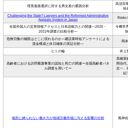
高須百華
理系進路選択に対する男女差の要因分析
幹
Challenging the State? Lawyers and the Reformed Administrative
Rieko
Appeals System in Japan
在留外国人の災害情報アクセスと日本語能力との関連―2020・
今﨑常秀
2022年調査の比較分析―
危険労働の補償はどこに現れるのか―建設業時短アンケートによる
岡
賃金構成と休日確保の実証分析―
ヒトの輪
井上
髙橋実
高齢者における訪問看護事業の認知と死亡の関連ー全国高齢者パネ
岡佳代
ル調査を用いてー
圭一、
紀
場所に縛られない働き方が地域労働市場に与える影響の分析
風神