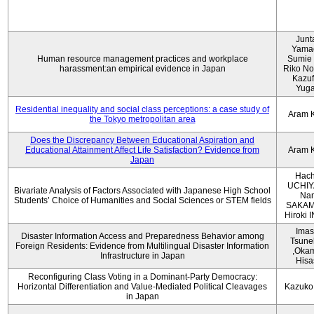
Junt
Yama
Human resource management practices and workplace
Sumie 
harassment:an empirical evidence in Japan
Riko No
Kazu
Yug
Residential inequality and social class perceptions: a case study of
Aram 
the Tokyo metropolitan area
Does the Discrepancy Between Educational Aspiration and
Educational Attainment Affect Life Satisfaction? Evidence from
Aram 
Japan
Hach
UCHIY
Bivariate Analysis of Factors Associated with Japanese High School
Na
Students’ Choice of Humanities and Social Sciences or STEM fields
SAKAM
Hiroki
Imas
Disaster Information Access and Preparedness Behavior among
Tsune
Foreign Residents: Evidence from Multilingual Disaster Information
,Oka
Infrastructure in Japan
Hisa
Reconfiguring Class Voting in a Dominant-Party Democracy:
Horizontal Differentiation and Value-Mediated Political Cleavages
Kazuko
in Japan