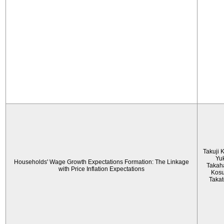
Takuji 
Yu
Households' Wage Growth Expectations Formation: The Linkage
Takah
with Price Inflation Expectations
Kos
Taka