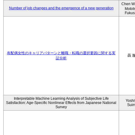
Chen W
Number of job changes and the emergence of a new generation
Motot
Fukus
有配偶女性のキャリアパターンと離職・転職の選択要因に関する実
聶 
証分析
Interpretable Machine Learning Analysis of Subjective Life
Yoshi
Satisfaction: Age-Specific Nonlinear Effects from Japanese National
Sui
Survey