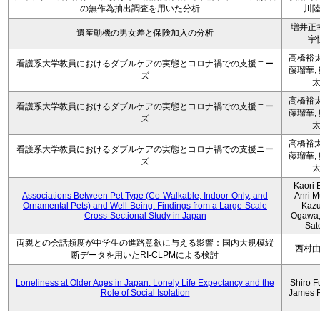
の無作為抽出調査を用いた分析 ―
川
増井正
遺産動機の男女差と保険加入の分析
宇
高橋裕太
看護系大学教員におけるダブルケアの実態とコロナ禍での支援ニー
藤瑠華,
ズ
高橋裕太
看護系大学教員におけるダブルケアの実態とコロナ禍での支援ニー
藤瑠華,
ズ
高橋裕太
看護系大学教員におけるダブルケアの実態とコロナ禍での支援ニー
藤瑠華,
ズ
Kaori 
Associations Between Pet Type (Co-Walkable, Indoor-Only, and
Anri M
Ornamental Pets) and Well-Being: Findings from a Large-Scale
Kaz
Cross-Sectional Study in Japan
Ogawa,
Sat
両親との会話頻度が中学生の進路意欲に与える影響：国内大規模縦
西村
断データを用いたRI-CLPMによる検討
Loneliness at Older Ages in Japan: Lonely Life Expectancy and the
Shiro F
Role of Social Isolation
James 