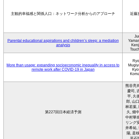
主観的幸福感と関係人口：ネットワーク分析からのアプローチ
近藤
Ju
Parental educational aspirations and children’s sleep: a mediation
Yamas
analysis
Kenji
Tsuc
Ryo
More than usage: expanding socioeconomic inequality in access to
Mugiy
remote work after COVID-19 in Japan
Kyo
Koma
熊谷亮丸
慶司, 
平, 久
郎, 山口
林若葉,
第227回日本経済予測
久, 畑
中村華奈
リング安
井希祐,
陽, 是
平石