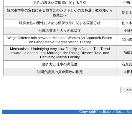
男性の育児休業取得に関する考察
中野
短大進学率の変動にみる教育知のシフトとその支持層：教養知から
長尾
職業知へ
独身女性の男性に求める留保水準に関する実証分析
佐々
地域の貧困と人々の幸福度
小林
Wage Differentials between Men and Women An Approach Based
武内
on Labor Market Segmentation Theory
Mechanisms Underlying Very Low Fertility in Japan: The Trend
加藤
toward Later and Less Marriage, the Rising Divorce Rate, and
Declining Marital Fertility
働き方と仕事の満足度
石原
訪問介護員の賃金関数の推定
吉田
Copyright© Institute of Social Sci