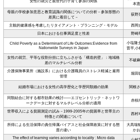
女性の就労と親世代の子育て参加の関係
本
母親の学校参加意思と教育認識の関係についての分析－参加形態の
荻野
差異に着目して－
主観的健康感を考慮したリタイアメント・プランニング・モデル
西岡
日本における仕事満足度と性差
野崎
小塩隆士
Child Poverty as a Determinant of Life Outcomes:Evidence from
Nationwide Surveys in Japan
晋平,小
女性の就労、平等な役割分担に立ちふさがる「構造的壁」：地域格
不破
差のマルチレベル分析
介護保険事業所（施設系）における介護職員のストレス軽減と雇用
堀田
管理
結婚市場における女性の高学歴化と学歴同類婚の効果
関根
同類結合に対する都市効果の検討――エゴセントリック・ネットワ
赤枝
ークデータに対するマルチレベル分析の適用
世帯収入による貧困測定の試み－1999-2005年の貧困率と世帯主の
西村
特徴との関連について
所得による生活保障の責任帰属バイアスと社会保障政策に対する態
大髙瑞郁
度の違い
か
The effect of learning varies according to locality : Micro data
山村