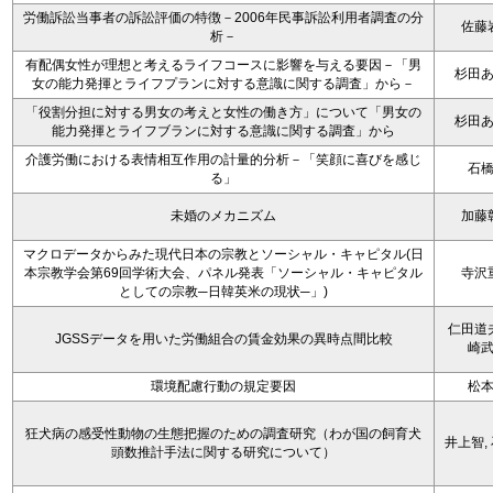
労働訴訟当事者の訴訟評価の特徴－2006年民事訴訟利用者調査の分
佐藤
析－
有配偶女性が理想と考えるライフコースに影響を与える要因－「男
杉田
女の能力発揮とライフプランに対する意識に関する調査」から－
「役割分担に対する男女の考えと女性の働き方」について「男女の
杉田
能力発揮とライフブランに対する意識に関する調査」から
介護労働における表情相互作用の計量的分析－「笑顔に喜びを感じ
石
る」
未婚のメカニズム
加藤
マクロデータからみた現代日本の宗教とソーシャル・キャピタル(日
本宗教学会第69回学術大会、パネル発表「ソーシャル・キャピタル
寺沢
としての宗教─日韓英米の現状─」)
仁田道
JGSSデータを用いた労働組合の賃金効果の異時点間比較
崎
環境配慮行動の規定要因
松
狂犬病の感受性動物の生態把握のための調査研究（わが国の飼育犬
井上智,
頭数推計手法に関する研究について）