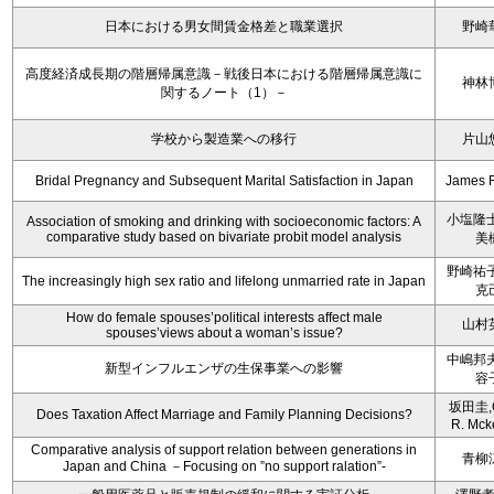
日本における男女間賃金格差と職業選択
野崎
高度経済成長期の階層帰属意識－戦後日本における階層帰属意識に
神林
関するノート（1）－
学校から製造業への移行
片山
Bridal Pregnancy and Subsequent Marital Satisfaction in Japan
James 
小塩隆士
Association of smoking and drinking with socioeconomic factors: A
comparative study based on bivariate probit model analysis
美
野崎祐子
The increasingly high sex ratio and lifelong unmarried rate in Japan
克
How do female spouses’political interests affect male
山村
spouses’views about a woman’s issue?
中嶋邦夫
新型インフルエンザの生保事業への影響
容
坂田圭,C
Does Taxation Affect Marriage and Family Planning Decisions?
R. Mck
Comparative analysis of support relation between generations in
青柳
Japan and China －Focusing on ”no support ralation”-