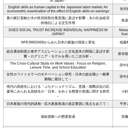
in Japan -
English skills as human capital in the Japanese labor market: An
寺沢
econometric examination of the effect of English skills on earnings
妻の家計貢献が夫の性別役割分業意識に及ぼす影響：夫の社会経済
島
的地位による交互作用
DOES SOCIAL TRUST INCREASE INDIVIDUAL HAPPINESS IN
Masa
JAPAN?
Kur
NFRJ98/03/08からみた日本の家族の現状と変化
稲葉
総合選抜制度が進学アスピレーションと文化資本の関係に及ぼす影
新谷
響－ログリニア・モデルを用いた二次分析－
The Cross-Cultural Study on Work Values : Focus on Religion,
田中
Leisure Time, and School Education
女性ホワイトカラーのモチベーション研究－日本の総合職と一般事
田中
務職に着目して－
現代の高校生における「ぷちナショナリズム」意識－国際試合の応
援等にみられる高校生の「日本」をめぐる態度や意識に関する研究
小
－
日本家族の現代的諸相－拡大家族形成の規定要因に焦点をあてて－
平井
福祉国家への態度形成
安