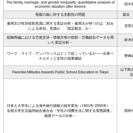
The family, marriage, and gender inequality: quantitative analysis of
田中
economic situation after divorce
母親の娘に対する支配性の問題
冨吉
雇用主の性別役割意識に関する実証分析－雇用主が持つのは「好み
安田
による差別」意識か、「固定観念」か－
組織再編における労使交渉・情報共有の役割－労働組合データを用
鈴木
いた実証分析－
ワーク・ライフ・アンバランスはどこで起こっているか――出産ペ
野崎
ナルティと女性の就業継続
山下絢,
Parental Attitudes towards Public School Education in Tokyo
日本人大学生による海外旅行経験の経年変化（1991年-2005年）－
全国大学生活協同組合連合会「学生の消費生活に関する実態調査」
西村
個票データの分析－