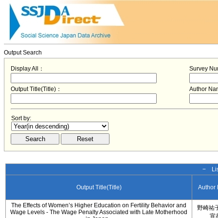
Output Search
Display All：
Survey N
Output Title(Title)：
Author N
Sort by:
− Lis
Output Title(Title)
Author
The Effects of Women’s Higher Education on Fertility Behavior and
野崎祐子
Wage Levels - The Wage Penalty Associated with Late Motherhood
宣