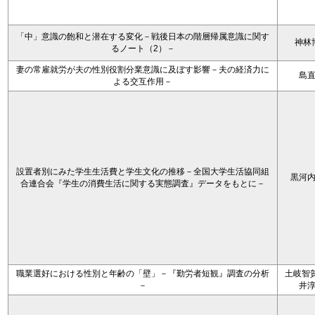
「中」意識の飽和と潜在する変化－戦後日本の階層帰属意識に関す
神林
るノート（2）－
妻の常雇就労が夫の性別役割分業意識に及ぼす影響－夫の経済力に
島
よる交互作用－
設置者別にみた学生生活費と学生文化の推移－全国大学生活協同組
黒河
合連合会『学生の消費生活に関する実態調査』データをもとに－
職業選好における性別と年齢の「壁」－『勤労者短観』調査の分析
土岐智賀
－
井