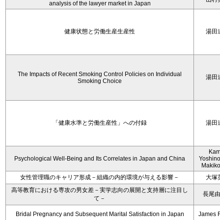
analysis of the lawyer market in Japan
健康状態と労働生産生産性
湯田
The Impacts of Recent Smoking Control Policies on Individual
湯田
Smoking Choice
「健康水準と労働生産性」への付録
湯田
Kam
Psychological Well-Being and Its Correlates in Japan and China
Yoshino
Makiko
女性管理職のキャリア形成－組織の内的環境が与える影響－
大塚
高等教育における専攻の男女差－実学志向の展開と支持層に注目し
長尾
て－
Bridal Pregnancy and Subsequent Marital Satisfaction in Japan
James 