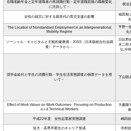
在職老齢年金と定年退職者の再就職行動－定年退職前後の職種変化
梶谷
に注目して－
福田順,
女性の就労に対する親世代の育児支援の影響
平野一朗
The Location of Nonstandard Employment in an Intergenerational
Mobility Regime
丸
日比野由
ソーシャル・キャピタルと主観的健康感－JGSS（日本版総合社会調
木二郎,
査）データから－
弘,中
奨学金給付と学生の消費行動－学生生活実態調査の個票データを用
下山朗,
いて－
Effect of Work Values on Work Outcomes : Focusing on Production
大薗陽子
aｎd Technical Workers
平成22年度 女性起業家実態調査
嶋田
短大・高専卒業生のキャリア形成
寺村