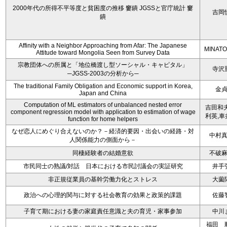
2000年代の所得不平等度と貧困度の推移 窶鐀 JGSSと官庁統計 窶
吉岡
鐀
Affinity with a Neighbor Approaching from Afar: The Japanese
MINATO
Attitude toward Mongolia Seen from Survey Data
宗教団体への所属と「地位橋渡し型ソーシャル・キャピタル」
寺沢
─JGSS-2003の分析から─
The traditional Family Obligation and Economic support in Korea,
金
Japan and China
Computation of ML estimators of unbalanced nested error
吉田和夫
component regression model with application to estimation of wage
利英,車
function for home helpers
なぜ恋人にめぐり合えないのか？－経済的要因・出会いの経路・対
中村
人関係能力の側面から－
同棲経験者の結婚意欲
不破
市民同士の熟議/対話 日本における市民討議会の実証研究
井手
非正規従業員の基幹労働力化とストレス
大薗
政治への心理的関与に対する社会教育の効果と政策的課題
佐藤
子育て期における妻の家庭責任意識と夫の育児・家事参加
中川
福田 