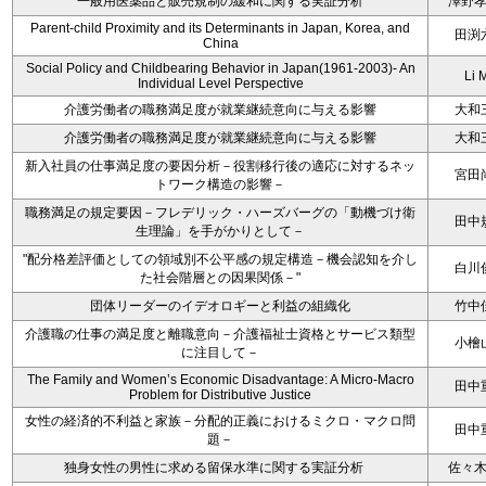
一般用医薬品と販売規制の緩和に関する実証分析
澤野
Parent-child Proximity and its Determinants in Japan, Korea, and
田渕
China
Social Policy and Childbearing Behavior in Japan(1961-2003)- An
Li 
Individual Level Perspective
介護労働者の職務満足度が就業継続意向に与える影響
大和
介護労働者の職務満足度が就業継続意向に与える影響
大和
新入社員の仕事満足度の要因分析－役割移行後の適応に対するネッ
宮田
トワーク構造の影響－
職務満足の規定要因－フレデリック・ハーズバーグの「動機づけ衛
田中
生理論」を手がかりとして－
"配分格差評価としての領域別不公平感の規定構造－機会認知を介し
白川
た社会階層との因果関係－"
団体リーダーのイデオロギーと利益の組織化
竹中
介護職の仕事の満足度と離職意向－介護福祉士資格とサービス類型
小檜
に注目して－
The Family and Women’s Economic Disadvantage: A Micro-Macro
田中
Problem for Distributive Justice
女性の経済的不利益と家族－分配的正義におけるミクロ・マクロ問
田中
題－
独身女性の男性に求める留保水準に関する実証分析
佐々