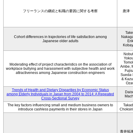
フリーランスの継続と転職の要因に関する考察
唐津
Take
Cohort differences in trajectories of life satisfaction among
Nakag
Japanese older adults
Eri
Kobay
Nobu
Yokou
Tomo
Moderating effect of project characteristics on the association of
Ambe, 
workplace bullying and harassment with subjective health and work
Fujis
attractiveness among Japanese construction engineers
Sueda-
& Kaz
Oza
Trends of Health and Dietary Disparities by Economic Status
Dais
among Elderly Individuals in Japan from 2004 to 2014: A Repeated
Mach
Cross-Sectional Survey
The key factors influencing small and medium business owners to
Takad
introduce cashless payments in their stores in Japan
Choksir
青井拓海