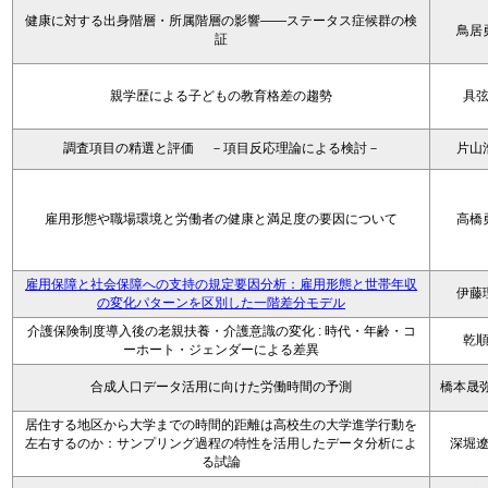
健康に対する出身階層・所属階層の影響――ステータス症候群の検
鳥居
証
親学歴による子どもの教育格差の趨勢
具
調査項目の精選と評価 －項目反応理論による検討－
片山
雇用形態や職場環境と労働者の健康と満足度の要因について
高橋
雇用保障と社会保障への支持の規定要因分析：雇用形態と世帯年収
伊藤
の変化パターンを区別した一階差分モデル
介護保険制度導入後の老親扶養・介護意識の変化 : 時代・年齢・コ
乾
ーホート・ジェンダーによる差異
合成人口データ活用に向けた労働時間の予測
橋本晟弥
居住する地区から大学までの時間的距離は高校生の大学進学行動を
左右するのか：サンプリング過程の特性を活用したデータ分析によ
深堀
る試論