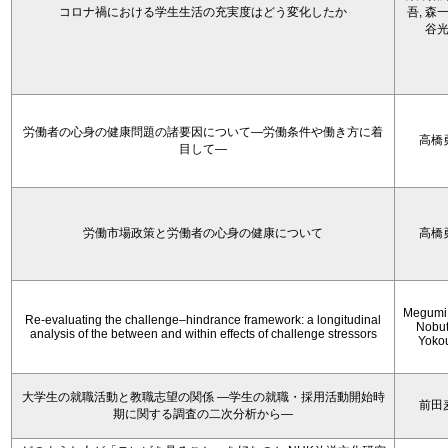
コロナ禍における学生生活の充実度はどう変化したか
吾, 森一
谷
労働者の心身の健康問題の諸要因について―労働条件や働き方に着
高橋
目して―
労働市場政策と労働者の心身の健康について
高橋
Megumi 
Re-evaluating the challenge–hindrance framework: a longitudinal
Nobu
analysis of the between and within effects of challenge stressors
Yoko
大学生の就職活動と教職志望の関係 —学生の就職・採用活動開始時
前田
期に関する調査の二次分析から―