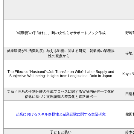
“転勤妻”の手助けに 川崎の女性らがサポートブック作成
野崎
就業環境が生活満足度に与える影響に関する研究―就業者の業種属
寺地
性の観点から―
The Effects of Husband's Job Transfer on Wife's Labor Supply and
Kayo N
Subjective Well-being: Insights from Longitudinal Data in Japan
文系／理系の性別分離の生成プロセスに関する実証的研究—文化的
田邉
信念に基づく文理認識の差異化と進路選択—
起業におけるスキル多様性と副業経験に関する実証研究
熊田
子どもと装い
鈴木