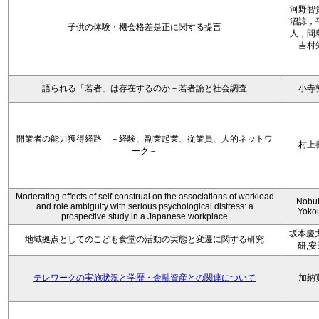
河野智
沼諒，
子供の体験・機会格差是正に関する提言
人，間
吉村
語られる「若者」は存在するのか－若者論と社会調査
小寺
開業者の能力獲得経路 －経験、副業起業、従業員、人的ネットワ
村上
ーク－
Moderating effects of self-construal on the associations of workload
Nobu
and role ambiguity with serious psychological distress: a
Yoko
prospective study in a Japanese workplace
坂本慶
地域拠点としてのこども食堂の活動の実態と変遷に関する研究
研,
テレワークの実施状況と学歴・金融資産との関連について
加納