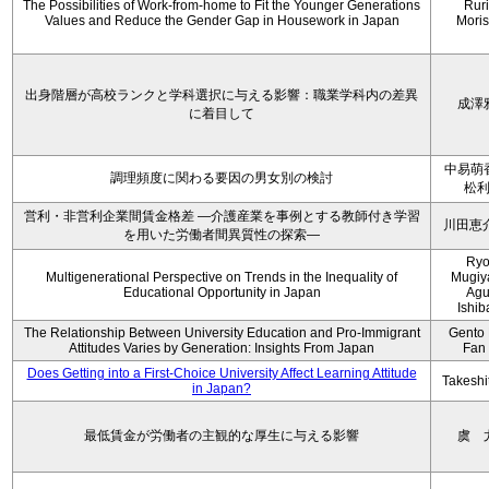
The Possibilities of Work-from-home to Fit the Younger Generations
Rur
Values and Reduce the Gender Gap in Housework in Japan
Moris
出身階層が高校ランクと学科選択に与える影響：職業学科内の差異
成澤
に着目して
中易萌
調理頻度に関わる要因の男女別の検討
松
営利・非営利企業間賃金格差 ―介護産業を事例とする教師付き学習
川田恵
を用いた労働者間異質性の探索―
Ryo
Multigenerational Perspective on Trends in the Inequality of
Mugiy
Educational Opportunity in Japan
Agu
Ishib
The Relationship Between University Education and Pro-Immigrant
Gento 
Attitudes Varies by Generation: Insights From Japan
Fan
Does Getting into a First-Choice University Affect Learning Attitude
Takeshi
in Japan?
最低賃金が労働者の主観的な厚生に与える影響
虞 