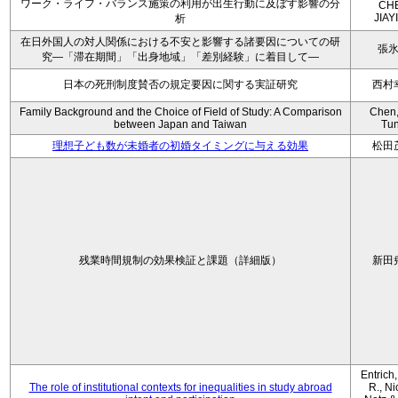
ワーク・ライフ・バランス施策の利用が出生行動に及ぼす影響の分
CH
JIAY
析
在日外国人の対人関係における不安と影響する諸要因についての研
張
究―「滞在期間」「出身地域」「差別経験」に着目して―
日本の死刑制度賛否の規定要因に関する実証研究
西村
Family Background and the Choice of Field of Study: A Comparison
Chen,
between Japan and Taiwan
Tu
理想子ども数が未婚者の初婚タイミングに与える効果
松田
残業時間規制の効果検証と課題（詳細版）
新田
Entrich
The role of institutional contexts for inequalities in study abroad
R., Ni