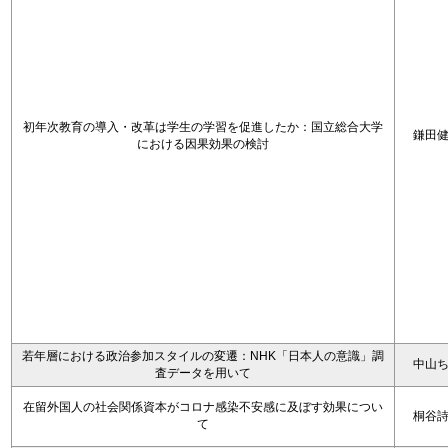
初年次教育の導入・改革は学生の学習を促進したか：国立総合大学
鎌田
における因果効果の検討
若年層における政治参加スタイルの変遷：NHK「日本人の意識」調
中山
査データを用いて
在留外国人の社会関係資本がコロナ感染不安感に及ぼす効果につい
桐谷
て