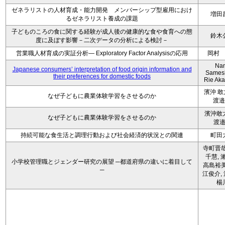
ゼネラリストの人材育成・能力開発 メンバーシップ型雇用におけ
増田
るゼネラリスト養成の課題
子どものころの食に関する経験が成人後の健康的な食や食育への態
鈴木
度に及ぼす影響－二次データの分析による検討－
営業職人材育成の実証分析― Exploratory Factor Analysisの応用
岡村
Na
Japanese consumers’ interpretation of food origin information and
Sames
their preferences for domestic foods
Rie Ak
濱沖 
なぜ子どもに農業体験学習をさせるのか
渡邉
濱沖敢
なぜ子どもに農業体験学習をさせるのか
渡
持続可能な食生活と調理行動および社会経済的状況との関連
町田
寺町晋哉
千慧, 
小学校管理職とジェンダー研究の展望 ─都道府県の違いに着目して
高島裕美
─
江俊介, 
楊