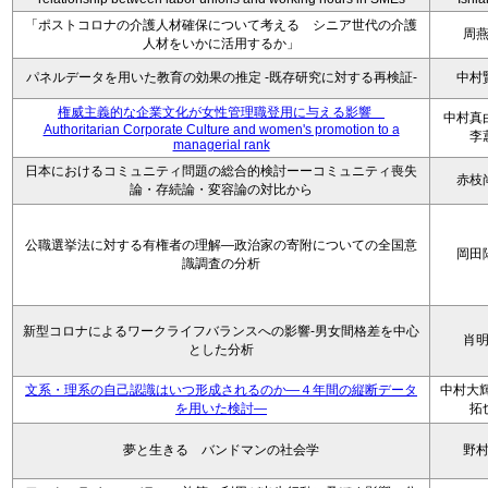
「ポストコロナの介護人材確保について考える シニア世代の介護
周
人材をいかに活用するか」
パネルデータを用いた教育の効果の推定 -既存研究に対する再検証-
中村
権威主義的な企業文化が女性管理職登用に与える影響
中村
Authoritarian Corporate Culture and women's promotion to a
李
managerial rank
日本におけるコミュニティ問題の総合的検討ーーコミュニティ喪失
赤枝
論・存続論・変容論の対比から
公職選挙法に対する有権者の理解―政治家の寄附についての全国意
岡田
識調査の分析
新型コロナによるワークライフバランスへの影響-男女間格差を中心
肖
とした分析
文系・理系の自己認識はいつ形成されるのか―４年間の縦断データ
中村大輝
を用いた検討―
拓
夢と生きる バンドマンの社会学
野