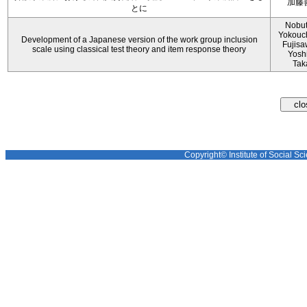
加藤
とに
Nobu
Yokouch
Development of a Japanese version of the work group inclusion
Fujisa
scale using classical test theory and item response theory
Yosh
Tak
Copyright© Institute of Social Sci