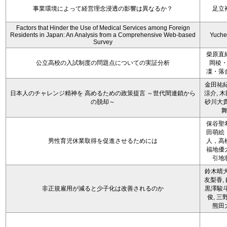
事業環境によって経営理念浸透の影響は異なるか？
足立
Factors that Hinder the Use of Medical Services among Foreign
Residents in Japan: An Analysis from a Comprehensive Web-based
Yuche
Survey
柴原直
公立高校の入試制度の問題点についての実証分析
岡稜
凜・落
金田祐紀
日本人のチャレンジ精神を 高めるための政策提言 ～世代間連鎖から
涼介, 木
の脱却～
砂川大貴
保谷聖
田萌絵
男性育児休業取得を促進させるためには
人，高
福地優
引地
鈴木晴大
友梨香, 
非正規雇用が減ると少子化は改善されるのか
黒澤駿斗
俊, 三
熊田