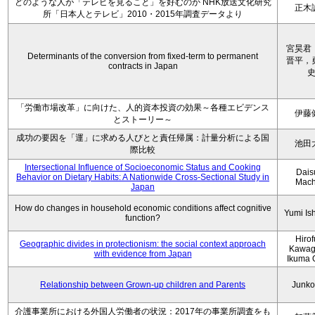
どのような人が「テレビを見ること」を好むのか NHK放送文化研究
正木
所「日本人とテレビ」2010・2015年調査データより
宮昊君
Determinants of the conversion from fixed-term to permanent
晋平，
contracts in Japan
「労働市場改革」に向けた、人的資本投資の効果～各種エビデンス
伊藤
とストーリー～
成功の要因を「運」に求める人びとと責任帰属：計量分析による国
池田
際比較
Intersectional Influence of Socioeconomic Status and Cooking
Dais
Behavior on Dietary Habits: A Nationwide Cross-Sectional Study in
Mach
Japan
How do changes in household economic conditions affect cognitive
Yumi Is
function?
Hiro
Geographic divides in protectionism: the social context approach
Kawag
with evidence from Japan
Ikuma 
Relationship between Grown-up children and Parents
Junko
介護事業所における外国人労働者の状況：2017年の事業所調査をも