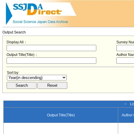
Output Search
Display All：
Survey N
Output Title(Title)：
Author N
Sort by:
− Lis
Output Title(Title)
Author