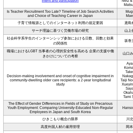
intent and participation
Netz &
Mats
Is Teacher Recruitment Too Late? Timeline of Job Search Activities
Mug
and Choice of Teaching Career in Japan
Mae
子育て情報源としてのインターネット利用の規定要因
鳶島
サーチ理論に基づく労働市場の研究
山上
社会科学系学生のインターンシップ参加における日数、回数と効果
坂巻
の関係性
職場におけるLGBT 当事者の心理的安全性を高める 企業の支援や働
山口
きかけについての考察
Aya
Koma
Take
Decision-making involvement and onset of cognitive impairment in
Nakag
community-dwelling older care recipients: a 2-year longitudinal
Taiji N
study
Xueyin
Say
Okaha
Tami 
The Effect of Gender Differences in Fields of Study on Precarious
Youth Employment: Comparing University-Educated Non-Regular
Hanso
Employees in Japan and South Korea
ひきこもり概念の限界
川
高度外国人材の雇用管理
岡本