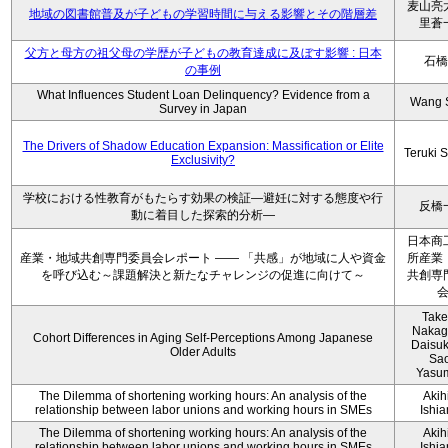
麦山亮
地域の図書館普及が子どもの学習時間に与える影響とその階層差
里蒼
父方と母方の祖父母の学歴が子どもの教育達成に及ぼす影響 : 日本
石橋
の事例
What Influences Student Loan Delinquency? Evidence from a
Wang 
Survey in Japan
The Drivers of Shadow Education Expansion: Massification or Elite
Teruki 
Exclusivity?
学校における性教育がもたらす効果の検証―避妊に対する態度や行
反橋
動に着目した探索的分析―
日本商
産業・地域共創専門委員会レポート ―― 「共感」が地域に人や資金
所産業
を呼び込む～課題解決と新たなチャレンジの促進に向けて～
共創専
Take
Nakag
Cohort Differences in Aging Self-Perceptions Among Japanese
Daisuk
Older Adults
Sao
Yasu
The Dilemma of shortening working hours: An analysis of the
Akih
relationship between labor unions and working hours in SMEs
Ishi
The Dilemma of shortening working hours: An analysis of the
Akih
relationship between labor unions and working hours in SMEs
Ishi