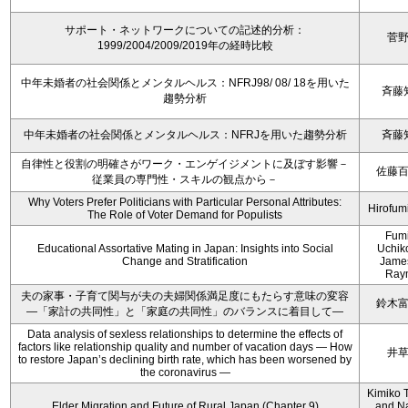
サポート・ネットワークについての記述的分析：
菅
1999/2004/2009/2019年の経時比較
中年未婚者の社会関係とメンタルヘルス：NFRJ98/ 08/ 18を用いた
斉藤
趨勢分析
中年未婚者の社会関係とメンタルヘルス：NFRJを用いた趨勢分析
斉藤
自律性と役割の明確さがワーク・エンゲイジメントに及ぼす影響－
佐藤
従業員の専門性・スキルの観点から－
Why Voters Prefer Politicians with Particular Personal Attributes:
Hirofum
The Role of Voter Demand for Populists
Fum
Educational Assortative Mating in Japan: Insights into Social
Uchik
Change and Stratification
Jame
Ray
夫の家事・子育て関与が夫の夫婦関係満足度にもたらす意味の変容
鈴木
―「家計の共同性」と「家庭の共同性」のバランスに着目して―
Data analysis of sexless relationships to determine the effects of
factors like relationship quality and number of vacation days ― How
井
to restore Japan’s declining birth rate, which has been worsened by
the coronavirus ―
Kimiko 
Elder Migration and Future of Rural Japan (Chapter 9)
and N