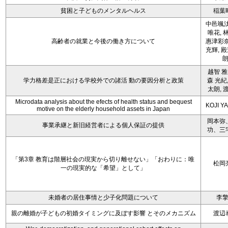
貧困と子どものメンタルヘルス
稲葉
中邑颯汰
唯花, 
高齢者の就業と今後の働き方について
惠津彩奈
充輝, 
越智 雅
学力格差是正における学校外での諸活 動の要因分析と政策
森 光紀,
太朗, 
Microdata analysis about the efects of health status and bequest
KOJI Y
motive on the elderly household assets in Japan
岡本弥
事業承継と新旧経営者による個人保証の提供
功、三
「第3章 教育は階層社会の現実から切り離せない」「おわりに：唯
松岡
一の現実的な「希望」として」
未婚者の居住事情と少子化問題について
李
親の離婚が子どもの初婚タイミングに及ぼす影響 とそのメカニズム
渡辺