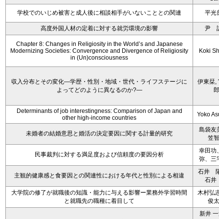
学校でのいじめ被害と成人後に相談相手がいないこととの関連
平光
高度外国人材の定着に対する就労環境の影響
尹 
Chapter 8: Changes in Religiosity in the World’s and Japanese
Modernizing Societies: Convergence and Divergence of Religiosity
Koki S
in (Un)consciousness
収入分布とその変化―学歴・性別・地域・世代・ライフステージに
伊東栞,
よってどのように異なるのか?―
Determinants of job interestingness: Comparison of Japan and
Yoko A
other high-income countries
島袋友
未婚者の結婚意思と婚活の決定要因に関する計量的研究
笠
幸田功
民事裁判に対する満足度および信頼度の要因分析
弥、三
石井 
主観的健康感と食要因との関連性における年代と性別による相違
石井
大学院の修了が就職後の知識・能力に与える影響ー業務外学習時間
木村弘志
と就職先の職種に着目して
俊
新井 一