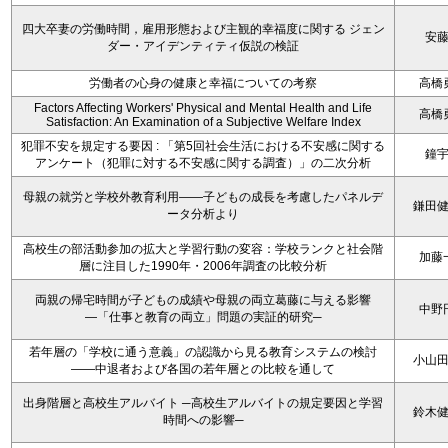
四大卒妻の労働時間，雇用形態および主観的幸福度に関する ジェン
安
ダー・アイデンティティ仮説の検証
労働者の心身の健康と幸福についての考察
高橋
Factors Affecting Workers' Physical and Mental Health and Life
高橋
Satisfaction: An Examination of a Subjective Welfare Index
犯罪不安を規定する要因 : 「第5回社会生活における不安感に関する
鐘
アンケート（犯罪に対する不安感に関する調査）」の二次分析
母親の就労と学校外教育利用――子どもの成長を考慮したパネルデ
鎌田
ータ分析より
高校生の部活動参加の拡大と学習行動の変容：学校ランクと社会階
加藤
層に注目した1990年・2006年調査の比較分析
両親の帰宅時間が子どもの成績や母親の両立葛藤に与える影響
中野
―「仕事と教育の両立」問題の実証的研究─
若年層の「学校に通う意義」の認識から見る教育システムの検討
小山
――中退者および各国の若年層との比較を通して
出身階層と高校生アルバイト ─高校生アルバイトの規定要因と学習
鈴木
時間への影響─