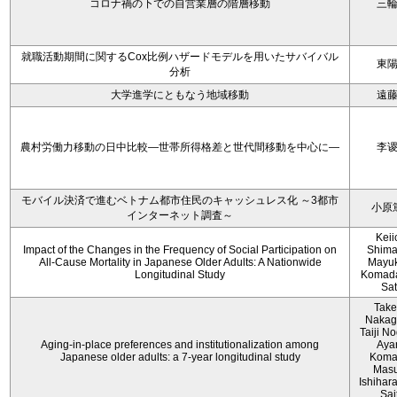
コロナ禍の下での自営業層の階層移動
三
就職活動期間に関するCox比例ハザードモデルを用いたサバイバル
東
分析
大学進学にともなう地域移動
遠
農村労働力移動の日中比較―世帯所得格差と世代間移動を中心に―
李
モバイル決済で進むベトナム都市住民のキャッシュレス化 ～3都市
小原
インターネット調査～
Keii
Impact of the Changes in the Frequency of Social Participation on
Shima
All-Cause Mortality in Japanese Older Adults: A Nationwide
Mayuk
Longitudinal Study
Komada
Sa
Take
Nakag
Taiji No
Aging-in-place preferences and institutionalization among
Aya
Japanese older adults: a 7-year longitudinal study
Koma
Mas
Ishihara
Sai