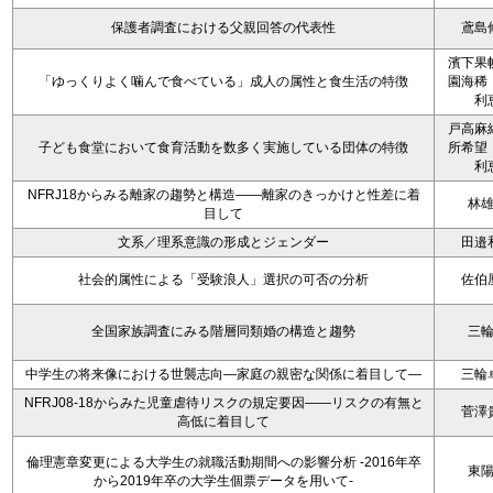
保護者調査における父親回答の代表性
鳶島
濱下果
「ゆっくりよく噛んで食べている」成人の属性と食生活の特徴
園海稀
利
戸高麻
子ども食堂において食育活動を数多く実施している団体の特徴
所希望
利
NFRJ18からみる離家の趨勢と構造――離家のきっかけと性差に着
林
目して
文系／理系意識の形成とジェンダー
田邉
社会的属性による「受験浪人」選択の可否の分析
佐伯
全国家族調査にみる階層同類婚の構造と趨勢
三
中学生の将来像における世襲志向―家庭の親密な関係に着目して―
三輪
NFRJ08-18からみた児童虐待リスクの規定要因――リスクの有無と
菅澤
高低に着目して
倫理憲章変更による大学生の就職活動期間への影響分析 -2016年卒
東
から2019年卒の大学生個票データを用いて-