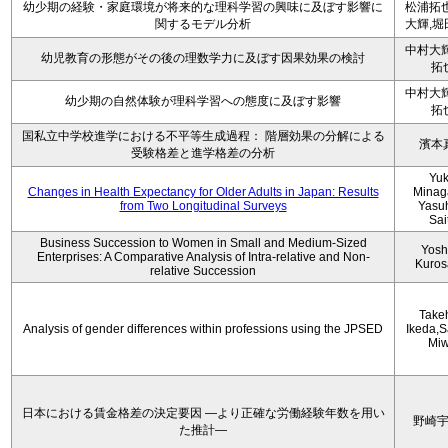
幼少期の経験・家庭環境が将来的な理科学習の興味に及ぼす影響に
松浦拓也
関するモデル分析
大輝,堀
中村大輝
幼児教育の形態がその後の理数学力に及ぼす因果効果の検討
拓
中村大輝
幼少期の自然体験が理科学習への態度に及ぼす影響
拓
国私立中学校進学における不平等生成過程： 階層効果の分解による
濱本
受験格差と進学格差の分析
Yu
Changes in Health Expectancy for Older Adults in Japan: Results
Minag
from Two Longitudinal Surveys
Yasu
Sai
Business Succession to Women in Small and Medium-Sized
Yosh
Enterprises: A Comparative Analysis of Intra-relative and Non-
Kuro
relative Succession
Take
Analysis of gender differences within professions using the JPSED
Ikeda,S
Mi
日本における賃金格差の決定要因 ―より正確な労働経験年数を用い
野崎
た推計―