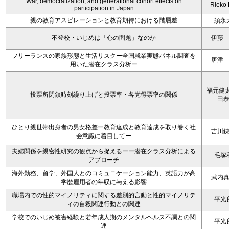
War, democratization, and generational cohort effects on
Rieko
participation in Japan
親の教育アスピレーションと教育期待における階層差
須永
不登校・いじめは「心の問題」なのか
伊藤
フリーランスの家族形態と生活リスクー全国就業実態パネル調査を
唐津
用いた潜在クラス分析ー
福元健太
投票所閉鎖時刻繰り上げと投票率・各党得票率の関係
田
ひとり親世帯出身者の男女格差ー教育達成と教育達成を取り巻く社
吉川
会意識に着目してー
夫婦関係を親密性研究の観点から捉えるーー潜在クラス分析による
毛塚
アプローチ
海外勤務、留学、外国人とのコミュニケーション能力、英語力が高
武内
学歴雇用者の年収に与える影響
職場内での性的マイノリティに関する差別的言動と性的マイノリテ
平光
ィの自殺関連行動との関連
学校でのいじめ被害経験と若年成人期のメンタルヘルス不調との関
平光
連