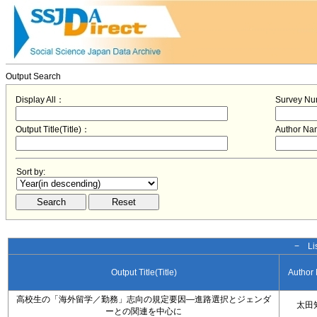
Output Search
Display All：
Survey N
Output Title(Title)：
Author N
Sort by:
− Lis
Output Title(Title)
Author
高校生の「海外留学／勤務」志向の規定要因―進路選択とジェンダ
太田
ーとの関連を中心に