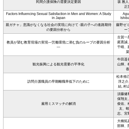
民間介護保険の需要決定要因
坂 雅人
正
Factors Influencing Sexual Satisfaction in Men and Women: A Study
Agu
in Japan
Ishib
親ガチャ」意識がなくなる社会の実現に向けて -親の子への進路期待
藤野ゼ
の要因分析から
ー
古賀一
庭憲誠
教員が望む教育現場の実現―労働環境に潜む負のループの要因分析
―
千晴、
牛田遥
観光振興による観光需要の平準化
山輝、
松本侑己
訪問介護職員の早期離職率低下のために
淳之介,
結, 村
須藤健
保翔太
雇用ミスマッチの解消
俊佑、
太、
志、宮
大橋拓
部輝、