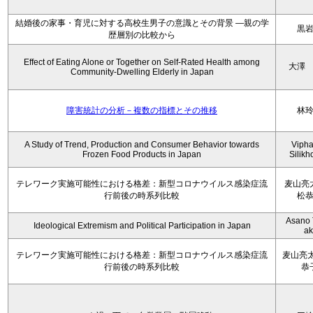
結婚後の家事・育児に対する高校生男子の意識とその背景 ―親の学
黒
歴層別の比較から
Effect of Eating Alone or Together on Self-Rated Health among
大澤
Community-Dwelling Elderly in Japan
障害統計の分析－複数の指標とその推移
林
A Study of Trend, Production and Consumer Behavior towards
Viph
Frozen Food Products in Japan
Silik
テレワーク実施可能性における格差：新型コロナウイルス感染症流
麦山亮
行前後の時系列比較
松
Asano 
Ideological Extremism and Political Participation in Japan
ak
テレワーク実施可能性における格差：新型コロナウイルス感染症流
麦山亮太
行前後の時系列比較
恭