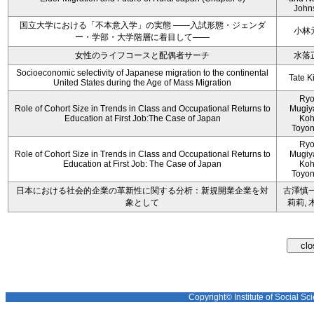
John
国立大学における「不本意入学」の実態 ――入試形態・ジェンダ
小林
ー・学部・大学階層に着目して――
女性のライフコースと配偶者サーチ
水落
Socioeconomic selectivity of Japanese migration to the continental
Tate K
United States during the Age of Mass Migration
Ryo
Role of Cohort Size in Trends in Class and Occupational Returns to
Mugiy
Education at First Job:The Case of Japan
Koh
Toyo
Ryo
Role of Cohort Size in Trends in Class and Occupational Returns to
Mugiy
Education at First Job: The Case of Japan
Koh
Toyo
日本における社会的企業の革新性に関する分析：新規開業企業を対
古澤慎一
象として
莉莉, 
Copyright© Institute of Social Sci