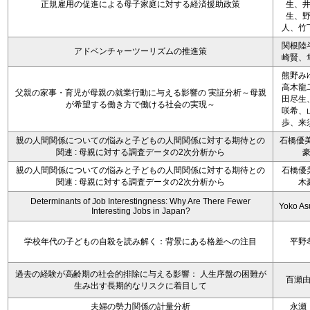
正規雇用の促進による母子家庭に対する経済援助政策
生、
生、
人、竹
関根陸
アドベンチャーツーリズムの推進策
崎賢、
熊野み
高木龍
父親の家事・育児が母親の就業行動に与える影響の 実証分析～母親
田尽生
が希望する働き方で働ける社会の実現～
咲希、
歩、来
親の人間関係についての悩みと子どもの人間関係に対する期待との
石橋優美
関連 : 母親に対する調査データの2次分析から
親の人間関係についての悩みと子どもの人間関係に対する期待との
石橋優
関連 : 母親に対する調査データの2次分析から
木
Determinants of Job Interestingness: Why Are There Fewer
Yoko A
Interesting Jobs in Japan?
学校年代の子どもの自殺を読み解く：背景にある格差への注目
平野
過去の経験が高齢期の社会的排除に与える影響： 人生序盤の困難が
百瀬
生み出す長期的なリスクに着目して
夫婦の勢力関係の計量分析
永瀬