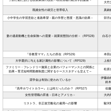
予防行動における医療保険の役割－喫煙情報の経済学的価値－
大竹
既婚女性の就労と世帯収入
真鍋
小中学生の学習意欲と進路希望－親の学歴と態度・意識の効果－
卯月
妻の遺産動機と生命保険への需要－就業状態別の分析－（RPS28)
白石
『非教育ママ』たちの所在（RPS29)
本田
大学選択に与える家計属性の影響について（RPS29)
上枝
ファミリー・フレンドリー施策と企業のパフォーマンスとの関係と
松原
効果～育児短時間勤務制度に関するケーススタディも交えて～
伊藤由
奨学金は有効に使われているか
鈴
『高卒ホワイトカラー』とは何だったのか？（RPS27)
佐
女性管理職の昇進－日本とアメリカ－
大内
リストラ、非正規労働化の雇用への影響
駿河