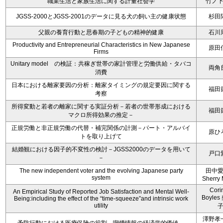
職業生活と家族生活に関する計量社会学
竹ノ
JGSS-2000とJGSS-2001のデータに見る犬の飼い主の健康状態
杉田
父親の養育行動と思春期の子どもの精神的健康
石川
Productivity and Entrepreneurial Characteristics in New Japanese
原田
Firms
Unitary model の検証：共稼ぎ世帯の家計管理と労働供給・タバコ
両角
消費
日本における離家要因の分析：離家タイミングの規定要因に関する
福田
考察
所得変動と若者の離家に関する実証分析－若者の世帯形成における
福田
マクロ所得効果の推定－
正規労働と非正規労働の代替・補完関係の計測－パート・アルバイ
原ひ
トを取り上げて
結婚観における因子的不変性の検討－JGSS2000のデータを用いて
戸口
－
The new independent voter and the evolving Japanese party
田中
system
Sherry 
Cori
An Empirical Study of Reported Job Satisfaction and Mental Well-
Boyle
Being:including the effect of the “time-squeeze”and intrinsic work
utility
澤野孝