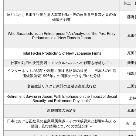
英二 
家計における出生行動と妻の就業行動－夫の家事育児参加と妻の価
藤野
値観の影響
Who Succeeds as an Entrepreneur? An Analysis of the Post-Entry
原田
Performance of New Firms in Japan
原田
Total Factor Productivity of New Japanese Firms
仕事の効用の決定要因～メンタルへルスへの影響も考慮して～
柴田
インターネットの認知や利用に関する格差の状況 「日本人の生活
稲葉
価値観調査1996年」の個票データを用いた分析
老後生活リスクと家計の金融資産形成行動
上田
Retirement Saving in Japan: With Emphasis on the Impact of Social
若
Security and Retirement Payments”
新規開業の満足度
原田
日本における正社員の企業帰属意識－その構成要素と影響を与える
西川
要因，及び結果についての実証分析－