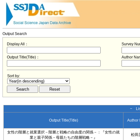
Output Search
Display All：
Survey N
Output Title(Title)：
Author N
Sort by:
− Lis
Output Title(Title)
Author
女性の階層と就業選択－階層と戦略の自由度の関係－：『女性の就
松田
業と親子関係－母親たちの階層戦略－』