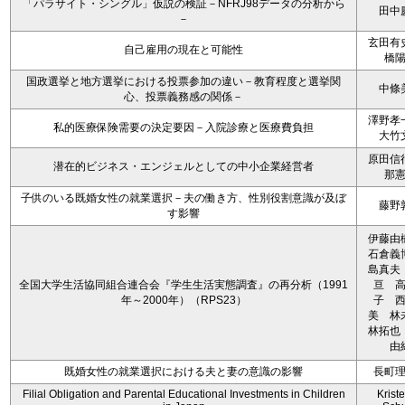
「パラサイト・シングル」仮説の検証－NFRJ98データの分析から
田中
－
玄田有
自己雇用の現在と可能性
橋
国政選挙と地方選挙における投票参加の違い－教育程度と選挙関
中條
心、投票義務感の関係－
澤野孝
私的医療保険需要の決定要因－入院診療と医療費負担
大竹
原田信
潜在的ビジネス・エンジェルとしての中小企業経営者
那
子供のいる既婚女性の就業選択－夫の働き方、性別役割意識が及ぼ
藤野
す影響
伊藤
石倉義
島真夫
全国大学生活協同組合連合会『学生生活実態調査』の再分析（1991
亘 
年～2000年）（RPS23）
子 
美 
林拓也
由
既婚女性の就業選択における夫と妻の意識の影響
長町
Filial Obligation and Parental Educational Investments in Children
Kriste