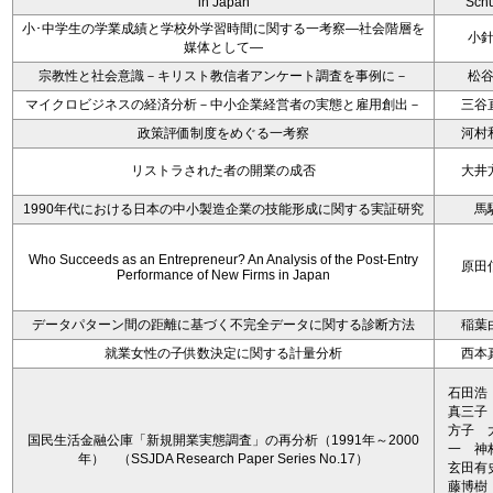
in Japan
Schu
小･中学生の学業成績と学校外学習時間に関する一考察―社会階層を
小
媒体として―
宗教性と社会意識－キリスト教信者アンケート調査を事例に－
松
マイクロビジネスの経済分析－中小企業経営者の実態と雇用創出－
三谷
政策評価制度をめぐる一考察
河村
リストラされた者の開業の成否
大井
1990年代における日本の中小製造企業の技能形成に関する実証研究
馬
Who Succeeds as an Entrepreneur? An Analysis of the Post-Entry
原田
Performance of New Firms in Japan
データパターン間の距離に基づく不完全データに関する診断方法
稲葉
就業女性の子供数決定に関する計量分析
西本
石田浩
真三子
方子 
国民生活金融公庫「新規開業実態調査」の再分析（1991年～2000
一 
年） （SSJDA Research Paper Series No.17）
玄田有
藤博樹