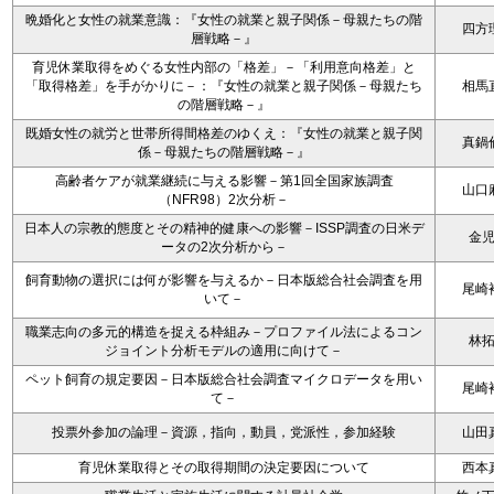
晩婚化と女性の就業意識：『女性の就業と親子関係－母親たちの階
四方
層戦略－』
育児休業取得をめぐる女性内部の「格差」－「利用意向格差」と
「取得格差」を手がかりに－：『女性の就業と親子関係－母親たち
相馬
の階層戦略－』
既婚女性の就労と世帯所得間格差のゆくえ：『女性の就業と親子関
真鍋
係－母親たちの階層戦略－』
高齢者ケアが就業継続に与える影響－第1回全国家族調査
山口
（NFR98）2次分析－
日本人の宗教的態度とその精神的健康への影響－ISSP調査の日米デ
金
ータの2次分析から－
飼育動物の選択には何が影響を与えるか－日本版総合社会調査を用
尾崎
いて－
職業志向の多元的構造を捉える枠組み－プロファイル法によるコン
林
ジョイント分析モデルの適用に向けて－
ペット飼育の規定要因－日本版総合社会調査マイクロデータを用い
尾崎
て－
投票外参加の論理－資源，指向，動員，党派性，参加経験
山田
育児休業取得とその取得期間の決定要因について
西本