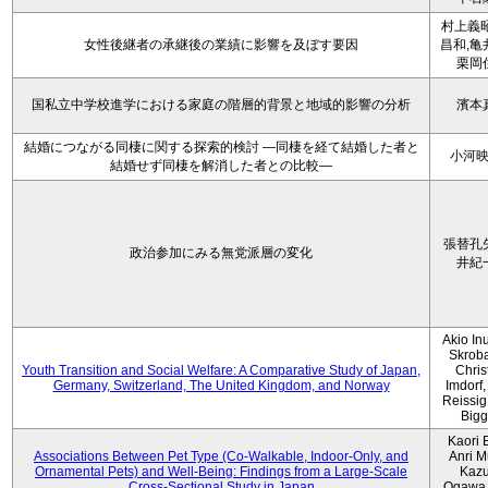
村上義昭
女性後継者の承継後の業績に影響を及ぼす要因
昌和,亀
栗岡
国私立中学校進学における家庭の階層的背景と地域的影響の分析
濱本
結婚につながる同棲に関する探索的検討 ―同棲を経て結婚した者と
小河
結婚せず同棲を解消した者との比較―
張替孔
政治参加にみる無党派層の変化
井紀
Akio Inu
Skrob
Youth Transition and Social Welfare: A Comparative Study of Japan,
Chris
Germany, Switzerland, The United Kingdom, and Norway
Imdorf, 
Reissig
Bigg
Kaori 
Associations Between Pet Type (Co-Walkable, Indoor-Only, and
Anri M
Ornamental Pets) and Well-Being: Findings from a Large-Scale
Kaz
Cross-Sectional Study in Japan
Ogawa,