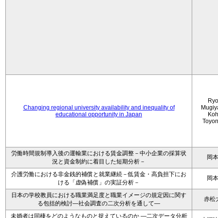
Ryo
Changing regional university availability and inequality of
Mugiy
educational opportunity in Japan
Koh
Toyo
労働時間規制導入後の運輸業における賃金調整－中小企業の採算状
岡
況と資金制約に着目した短期分析－
介護労働における非金銭的補償と就業継続－低賃金・高負担下にお
岡
ける「虚偽補償」の実証分析－
日本の学校教員における職業満足度と職業イメージの規定因に関す
赤松
る包括的検討―社会調査の二次分析を通して―
未婚者は同棲をどのようなものと捉えているのか —二次データ分析