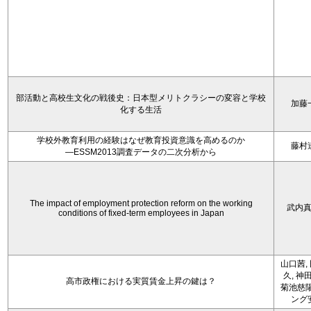
部活動と高校生文化の戦後史：日本型メリトクラシーの変容と学校
加藤
化する生活
学校外教育利用の経験はなぜ教育投資意識を高めるのか
藤村
―ESSM2013調査データの二次分析から
The impact of employment protection reform on the working
武内
conditions of fixed-term employees in Japan
山口茜,
久, 神
高市政権における実質賃金上昇の鍵は？
菊池慈陽
ング