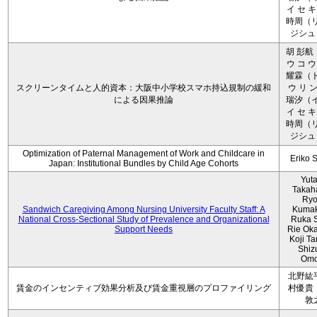
イ セ キ
時周（リ
ジシュ 
胡 彭航
ウ コ ウ
耀霖（ト
スクリーンタイムと人的資本：大阪中小学校スマホ持込規制の緩和
ウ リ ン
による因果推論
瑞汐（イ
イ セ キ
時周（リ
ジシュ 
Optimization of Paternal Management of Work and Childcare in
Eriko 
Japan: Institutional Bundles by Child Age Cohorts
Yut
Takah
Ryo
Sandwich Caregiving Among Nursing University Faculty Staff: A
Kumak
National Cross-Sectional Study of Prevalence and Organizational
Ruka S
Support Needs
Rie Ok
Koji T
Shiz
Omo
北野紘
賃金のインセンティブ効果分析及び賃金重視層のプロファイリング
村優貴
敦