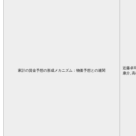
近藤卓司
家計の賃金予想の形成メカニズム：物価予想との連関
康介, 