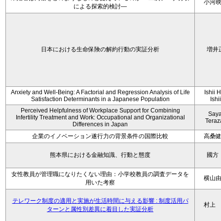
小河
による探索的検討—
日本における生命保険の解約行動の実証分析
増井
Anxiety and Well-Being: A Factorial and Regression Analysis of Life
Ishii 
Satisfaction Determinants in a Japanese Population
Ishi
Perceived Helpfulness of Workplace Support for Combining
Say
Infertility Treatment and Work: Occupational and Organizational
Tera
Differences in Japan
企業のイノベーション遂行力の背景条件の国際比較
高桑
熊本県における金融知識、行動と態度
國方
女性教員が管理職になりたくない理由：小学校教員の調査データを
横山
用いた考察
テレワーク制度の適用と実施が生活時間に与える影響 : 制度活用パ
村上
ターンと属性別差異に着目した実証分析