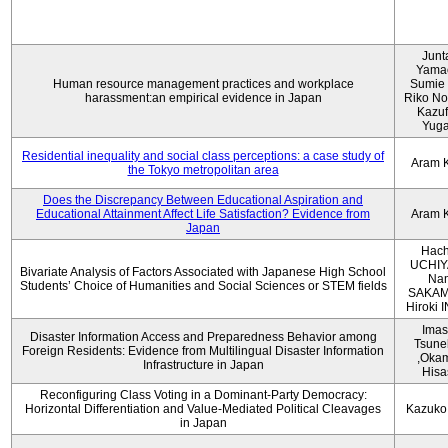
Junt
Yama
Human resource management practices and workplace
Sumie 
harassment:an empirical evidence in Japan
Riko No
Kazu
Yug
Residential inequality and social class perceptions: a case study of
Aram 
the Tokyo metropolitan area
Does the Discrepancy Between Educational Aspiration and
Educational Attainment Affect Life Satisfaction? Evidence from
Aram 
Japan
Hach
UCHIY
Bivariate Analysis of Factors Associated with Japanese High School
Na
Students’ Choice of Humanities and Social Sciences or STEM fields
SAKAM
Hiroki
Imas
Disaster Information Access and Preparedness Behavior among
Tsune
Foreign Residents: Evidence from Multilingual Disaster Information
,Oka
Infrastructure in Japan
Hisa
Reconfiguring Class Voting in a Dominant-Party Democracy:
Horizontal Differentiation and Value-Mediated Political Cleavages
Kazuko
in Japan