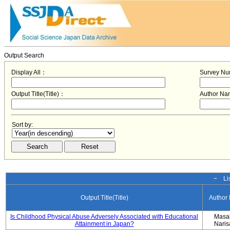
Output Search
Display All：
Survey N
Output Title(Title)：
Author N
Sort by:
− Lis
Output Title(Title)
Author
Is Childhood Physical Abuse Adversely Associated with Educational
Masa
Attainment in Japan?
Nari