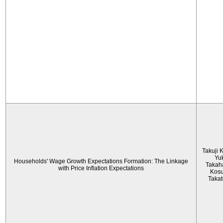
Takuji 
Yu
Households' Wage Growth Expectations Formation: The Linkage
Takah
with Price Inflation Expectations
Kos
Taka