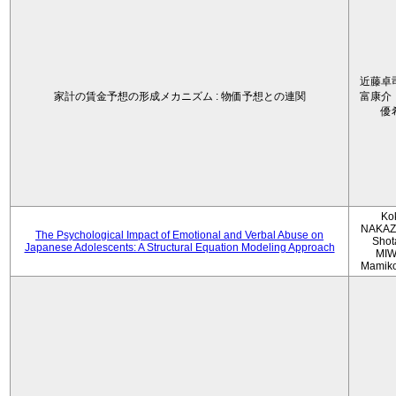
近藤卓
家計の賃金予想の形成メカニズム : 物価予想との連関
富康介
優
Ko
NAKAZ
The Psychological Impact of Emotional and Verbal Abuse on
Shot
Japanese Adolescents: A Structural Equation Modeling Approach
MIW
Mamik