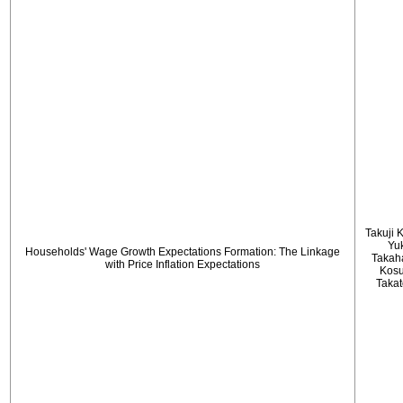
Takuji 
Yu
Households' Wage Growth Expectations Formation: The Linkage
Takah
with Price Inflation Expectations
Kos
Taka