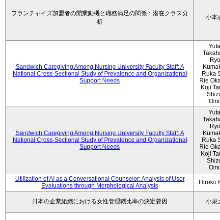
フランチャイズ加盟者の開業動機と職務満足の関係：潜在クラス分
小本
析
Yut
Takah
Ryo
Sandwich Caregiving Among Nursing University Faculty Staff: A
Kumak
National Cross-Sectional Study of Prevalence and Organizational
Ruka S
Support Needs
Rie Ok
Koji T
Shiz
Omo
Yut
Takah
Ryo
Sandwich Caregiving Among Nursing University Faculty Staff: A
Kumak
National Cross-Sectional Study of Prevalence and Organizational
Ruka S
Support Needs
Rie Ok
Koji T
Shiz
Omo
Utilization of AI as a Conversational Counselor: Analysis of User
Hiroko
Evaluations through Morphological Analysis
日本の企業組織における女性管理職比率の決定要因
小泉