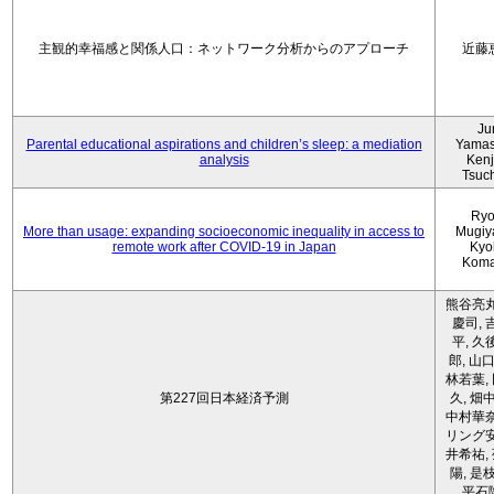
主観的幸福感と関係人口：ネットワーク分析からのアプローチ
近藤
Ju
Parental educational aspirations and children’s sleep: a mediation
Yamas
analysis
Kenji
Tsuc
Ryo
More than usage: expanding socioeconomic inequality in access to
Mugiy
remote work after COVID-19 in Japan
Kyo
Koma
熊谷亮丸
慶司, 
平, 久
郎, 山口
林若葉,
第227回日本経済予測
久, 畑
中村華奈
リング安
井希祐,
陽, 是
平石