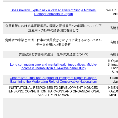
Does Poverty Explain All? A Path Analysis of Single Mothers’
Wu Lin, 
Dietary Behaviors in Japan
Aki
公共政策における非正規雇用の問題と正規雇用への転職について: 正
高橋 
規雇用への転職の諸要因に着目して
労働者の幸福と生活・仕事の満足度はどのように決まるのか: パネル
高橋 
データを用いた要因分析
労働政策と労働者の生活・仕事の満足度について
高橋 
K Oga
Long commuting time and mental health inequalities: Middle-
Shimat
income vulnerability in a 14-wave panel study
Endo
Suz
Generalized Trust and Support for Immigrant Rights in Japan:
Guan
Examining the Moderating Role of Conservative Nationalism
Lia
INSTITUTIONAL RESPONSES TO DEVELOPMENT-INDUCED
I-HSIEN
TENSIONS: COMPETITION, HARMONY, AND ORGANIZATIONAL
KAZU
STABILITY IN TAIWAN
MINE