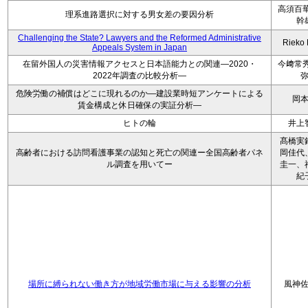
高須百華
理系進路選択に対する男女差の要因分析
幹
Challenging the State? Lawyers and the Reformed Administrative
Rieko
Appeals System in Japan
在留外国人の災害情報アクセスと日本語能力との関連―2020・
今﨑常秀
2022年調査の比較分析―
危険労働の補償はどこに現れるのか―建設業時短アンケートによる
岡
賃金構成と休日確保の実証分析―
ヒトの輪
井上
髙橋実
高齢者における訪問看護事業の認知と死亡の関連ー全国高齢者パネ
岡佳代
ル調査を用いてー
圭一、
紀
場所に縛られない働き方が地域労働市場に与える影響の分析
風神