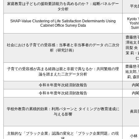
家庭教育は子どもの援助要請能力を高めるのか？：縦断パネルデー
平光
タ分析
Kyoto 
SHAP-Value Clustering of Life Satisfaction Determinants Using
Yoshi
Cabinet Office Survey Data
Sui
齋藤慈子
澤祐太 
社会における子育ての受容感：当事者と非当事者のデータ の二次分
田梨 央
析（研究計画）
茉 莉・
齋藤慈子
子育ての受容感が高まる経路は親と非親で異なるか：共同繁殖の理
祐太郎,
論を踏まえた二次データ分析
莉, 森
令和８年度年次経済財政報告
内
令和８年度年次経済財政報告
内
学校外教育の累積的効果：利用パターンと タイミングが教育達成に
眞田
与える影響
主観的な「ブラック企業」認識の変化と「ブラック企業問題」の現
小林
状