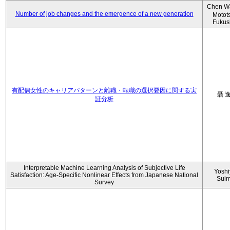
Chen W
Number of job changes and the emergence of a new generation
Motot
Fukus
有配偶女性のキャリアパターンと離職・転職の選択要因に関する実
聶 
証分析
Interpretable Machine Learning Analysis of Subjective Life
Yoshi
Satisfaction: Age-Specific Nonlinear Effects from Japanese National
Sui
Survey