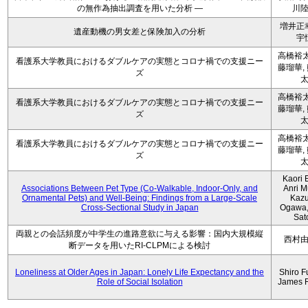
の無作為抽出調査を用いた分析 ―
川
増井正
遺産動機の男女差と保険加入の分析
宇
高橋裕太
看護系大学教員におけるダブルケアの実態とコロナ禍での支援ニー
藤瑠華,
ズ
高橋裕太
看護系大学教員におけるダブルケアの実態とコロナ禍での支援ニー
藤瑠華,
ズ
高橋裕太
看護系大学教員におけるダブルケアの実態とコロナ禍での支援ニー
藤瑠華,
ズ
Kaori 
Associations Between Pet Type (Co-Walkable, Indoor-Only, and
Anri M
Ornamental Pets) and Well-Being: Findings from a Large-Scale
Kaz
Cross-Sectional Study in Japan
Ogawa,
Sat
両親との会話頻度が中学生の進路意欲に与える影響：国内大規模縦
西村
断データを用いたRI-CLPMによる検討
Loneliness at Older Ages in Japan: Lonely Life Expectancy and the
Shiro F
Role of Social Isolation
James 