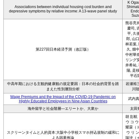
K Oga
Associations between individual housing cost burden and
Shimat
depressive symptoms by relative income: A 13-wave panel study
Endo
Suz
熊谷亮丸
慶司, 
平, 久
郎, 山口
林若葉,
第227回日本経済予測（改訂版）
久, 畑
中村華奈
リング安
井希祐,
陽, 是
平石
中高年期における主観的健康観の規定要因：日本の社会的背景を踏
岩瀬裕三
まえた性別層別分析
川
Wage Premiums and the Impact of the COVID‑19 Pandemic on
武内
Highly Educated Employees in Nine Asian Countries
海外留学と社会階層―エリートか、大衆か
太田
胡 彭航
ウ コ ウ
耀霖（ト
スクリーンタイムと人的資本:大阪中小学校スマホ持込規制の緩和に
ウ リ ン
よる因果推論
瑞汐（イ