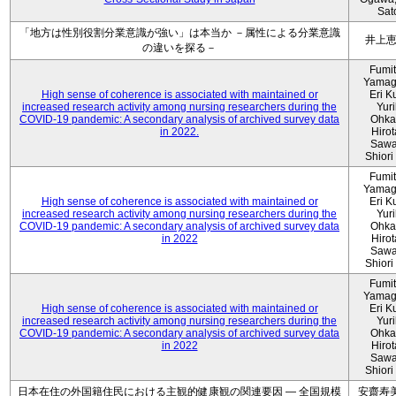
Sat
「地方は性別役割分業意識が強い」は本当か －属性による分業意識
井上
の違いを探る－
Fumi
Yamag
High sense of coherence is associated with maintained or
Eri K
increased research activity among nursing researchers during the
Yur
COVID-19 pandemic: A secondary analysis of archived survey data
Ohka
in 2022.
Hiro
Sawa
Shiori 
Fumi
Yamag
High sense of coherence is associated with maintained or
Eri K
increased research activity among nursing researchers during the
Yur
COVID-19 pandemic: A secondary analysis of archived survey data
Ohka
in 2022
Hiro
Sawa
Shiori 
Fumi
Yamag
High sense of coherence is associated with maintained or
Eri K
increased research activity among nursing researchers during the
Yur
COVID-19 pandemic: A secondary analysis of archived survey data
Ohka
in 2022
Hiro
Sawa
Shiori 
日本在住の外国籍住民における主観的健康観の関連要因 ― 全国規模
安齋寿美