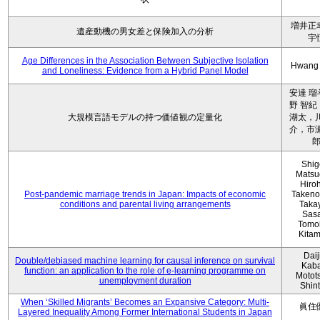
増井正
遺産動機の男女差と保険加入の分析
宇
Age Differences in the Association Between Subjective Isolation
Hwang
and Loneliness: Evidence from a Hybrid Panel Model
安達 瑠
野 智紀
大規模言語モデルの持つ価値観の定量化
湖太，川
介，市瀬
Shig
Matsu
Hiro
Post-pandemic marriage trends in Japan: Impacts of economic
Takeno
conditions and parental living arrangements
Taka
Sasa
Tomo
Kita
Daij
Double/debiased machine learning for causal inference on survival
Kaba
function: an application to the role of e-learning programme on
Motot
unemployment duration
Shin
When ‘Skilled Migrants’ Becomes an Expansive Category: Multi-
眞住
Layered Inequality Among Former International Students in Japan