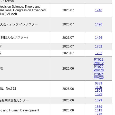
ム・抄録集
Decision Science, Theory and
ernational Congress on Advanced
2026/07
1746
cs (IIAI-AAI)
大会・オンラ インポスター
2026/07
1426
8回大会(ポスター)
2026/07
1426
府
2026/07
1752
府
2026/07
1752
PY012
PM012
PY070
数理
2026/06
PM070
PY025
PM025
0889
1116
、No.792
2026/06
1308
1629
生命保険文化センター
2026/06
1329
1559
Aging and Human Development
2026/06
1613
1746