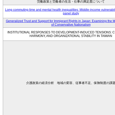
労働政策と労働者の生活・仕事の満足度について
Long commuting time and mental health inequalities: Middle-income vulnerabil
panel study
Generalized Trust and Support for Immigrant Rights in Japan: Examining the 
of Conservative Nationalism
INSTITUTIONAL RESPONSES TO DEVELOPMENT-INDUCED TENSIONS: C
HARMONY, AND ORGANIZATIONAL STABILITY IN TAIWAN
介護政策の経済分析 地域の変容、従事者不足、保険制度の課