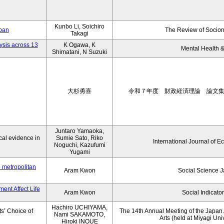
Kunbo Li, Soichiro
apan
The Review of Socion
Takagi
ysis across 13
K Ogawa, K
Mental Health &
Shimatani, N Suzuki
大杉勇喜
令和７年度 財政経済理論 論文
Juntaro Yamaoka,
al evidence in
Sumie Sato, Riko
International Journal of E
Noguchi, Kazufumi
Yugami
o metropolitan
Aram Kwon
Social Science 
ent Affect Life
Aram Kwon
Social Indicato
Hachiro UCHIYAMA,
s’ Choice of
The 14th Annual Meeting of the Japan A
Nami SAKAMOTO,
Arts (held at Miyagi Uni
Hiroki INOUE