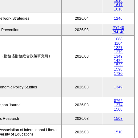
1616
1617
1618
etwork Strategies
2026/04
1246
PY140
 Prevention
2026/03
PM140
1088
1164
1227
1279
集（財務省財務総合政策研究所）
2026/03
1349
1429
1523
1598
1730
conomic Policy Studies
2026/03
1349
0762
Japan Journal
2026/03
1374
1508
rs Research
2026/03
1508
ssociation of International Liberal
2026/03
1510
versity of Education)