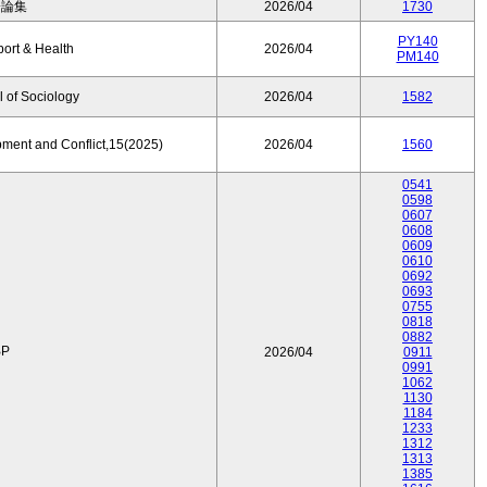
済論集
2026/04
1730
PY140
port & Health
2026/04
PM140
 of Sociology
2026/04
1582
pment and Conflict,15(2025)
2026/04
1560
0541
0598
0607
0608
0609
0610
0692
0693
0755
0818
0882
P
2026/04
0911
0991
1062
1130
1184
1233
1312
1313
1385