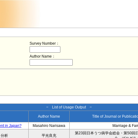
Survey Number：
Author Name：
− List of Usage Output −
Author Name
Title of Journal or Publicat
ent in Japan?
Masahiro Narisawa
Marriage & Fa
第23回日本うつ病学会総会・第50回
タ分析
平光良充