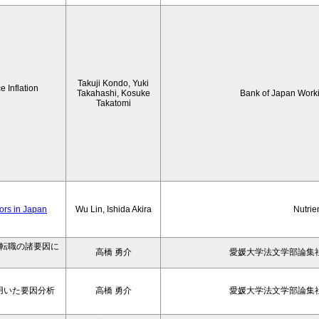
Takuji Kondo, Yuki
 Inflation
Takahashi, Kosuke
Bank of Japan Work
Takatomi
iors in Japan
Wu Lin, Ishida Akira
Nutrie
の転職の諸要因に
高橋 勇介
愛媛大学法文学部論集社
用いた要因分析
高橋 勇介
愛媛大学法文学部論集社