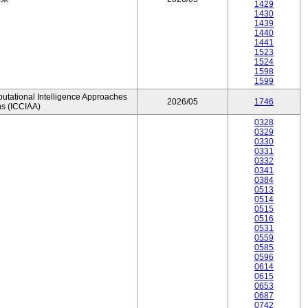
1429
1430
1439
1440
1441
1523
1524
1598
1599
utational Intelligence Approaches
2026/05
1746
ns (ICCIAA)
0328
0329
0330
0331
0332
0341
0384
0513
0514
0515
0516
0531
0559
0585
0596
0614
0615
0653
0687
0742