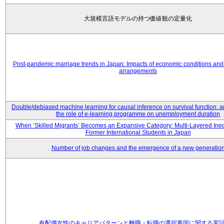
大規模言語モデルの持つ価値観の定量化
Post-pandemic marriage trends in Japan: Impacts of economic conditions and 
arrangements
Double/debiased machine learning for causal inference on survival function: an
the role of e-learning programme on unemployment duration
When ‘Skilled Migrants’ Becomes an Expansive Category: Multi-Layered Ine
Former International Students in Japan
Number of job changes and the emergence of a new generatio
有配偶女性のキャリアパターンと離職・転職の選択要因に関する実