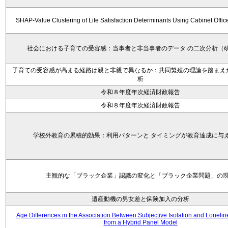
SHAP-Value Clustering of Life Satisfaction Determinants Using Cabinet Offi
社会における子育ての受容感：当事者と非当事者のデータ の二次分析（
子育ての受容感が高まる経路は親と非親で異なるか：共同繁殖の理論を踏まえ
析
令和８年度年次経済財政報告
令和８年度年次経済財政報告
学校外教育の累積的効果：利用パターンと タイミングが教育達成に与
主観的な「ブラック企業」認識の変化と「ブラック企業問題」の
遺産動機の男女差と保険加入の分析
Age Differences in the Association Between Subjective Isolation and Loneli
from a Hybrid Panel Model