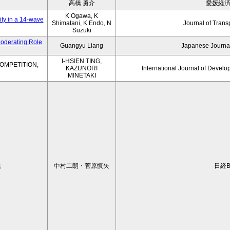
高橋 勇介
愛媛経
K Ogawa, K
ity in a 14-wave
Shimatani, K Endo, N
Journal of Trans
Suzuki
Moderating Role
Guangyu Liang
Japanese Journal
I-HSIEN TING,
OMPETITION,
KAZUNORI
International Journal of Develo
MINETAKI
題
中村二朗・菅原慎矢
日経B