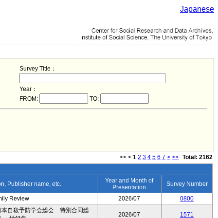
Japanese
Survey Title：
Year：
FROM:
TO:
<<
<
1
2
3
4
5
6
7
>
>>
Total: 2162
Year and Month of
ion, Publisher name, etc.
Survey Number
Presentation
mily Review
2026/07
0800
日本自殺予防学会総会 特別合同総
2026/07
1571