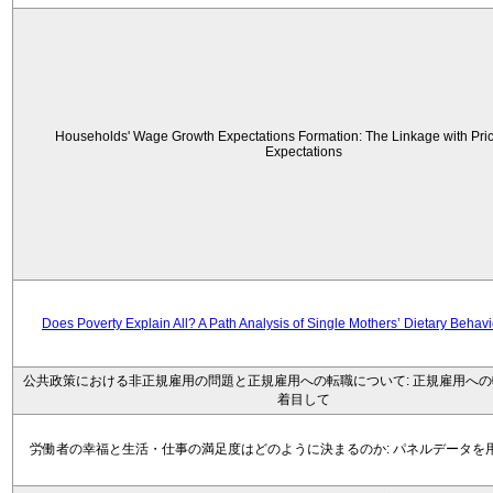
Households' Wage Growth Expectations Formation: The Linkage with Price
Expectations
Does Poverty Explain All? A Path Analysis of Single Mothers’ Dietary Behav
公共政策における非正規雇用の問題と正規雇用への転職について: 正規雇用へ
着目して
労働者の幸福と生活・仕事の満足度はどのように決まるのか: パネルデータを