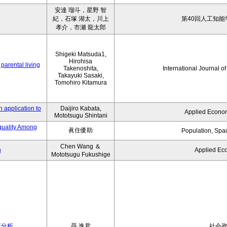
安達 瑠斗，星野 智
紀，石塚 湖太，川上
第40回人工知能
孝介，市瀬 龍太郎
Shigeki Matsuda1,
Hirohisa
parental living
Takenoshita,
International Journal o
Takayuki Sasaki,
Tomohiro Kitamura
 application to
Daijiro Kabata,
Applied Econom
Mototsugu Shintani
quality Among
眞住優助
Population, Spa
Chen Wang ＆
n
Applied Ec
Mototsugu Fukushige
証分析
聶 逸君
社会