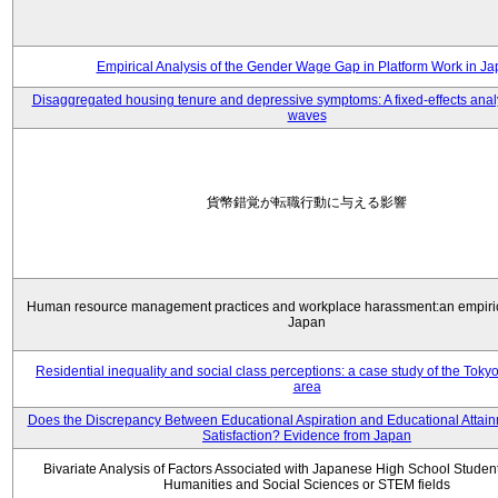
Empirical Analysis of the Gender Wage Gap in Platform Work in J
Disaggregated housing tenure and depressive symptoms: A fixed-effects anal
waves
貨幣錯覚が転職行動に与える影響
Human resource management practices and workplace harassment:an empiric
Japan
Residential inequality and social class perceptions: a case study of the Toky
area
Does the Discrepancy Between Educational Aspiration and Educational Attainm
Satisfaction? Evidence from Japan
Bivariate Analysis of Factors Associated with Japanese High School Student
Humanities and Social Sciences or STEM fields