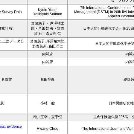
会 プログラ
7th International Conference on 
Kyoto Yono,
ce Survey Data
Management (DSTM) in 20th IIAI Int
Yoshiyuki Suimon
Applied Informati
齋藤慈子・ 厚澤祐太
研究計画）
郎・角田梨 央・野嵜
日本人間行動進化学会・第15回
茉 莉・森田理 仁
た二次データ分
齋藤慈子, 厚澤祐太郎,
日本人間行動進化学会第1
野嵜茉莉, 森田理仁
内閣府
内閣
内閣府
内閣
える影響
眞田英毅
統計
現状
小林 徹
日本労働研究雑誌
増井正幸，麦宇恒
生命保険論集第235号・
ness: Evidence
Hwang Choe
The International Journal of 