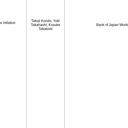
Takuji Kondo, Yuki
 Inflation
Takahashi, Kosuke
Bank of Japan Work
Takatomi