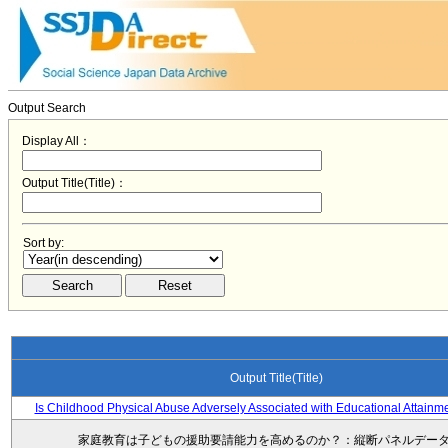
Output Search
Display All：
Output Title(Title)：
Sort by:
Output Title(Title)
Is Childhood Physical Abuse Adversely Associated with Educational Attainm
家庭教育は子どもの援助要請能力を高めるのか？：縦断パネルデー