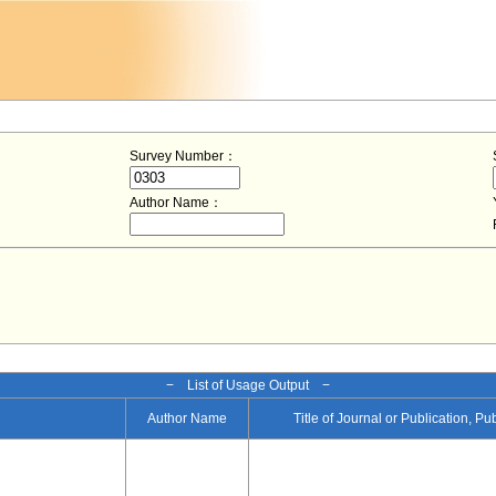
Survey Number：
Author Name：
− List of Usage Output −
Author Name
Title of Journal or Publication, Pu