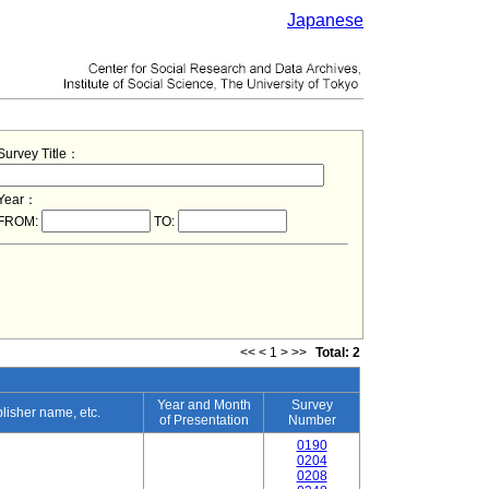
Japanese
Survey Title：
Year：
FROM:
TO:
<<
<
1
>
>>
Total: 2
Year and Month
Survey
blisher name, etc.
of Presentation
Number
0190
0204
0208