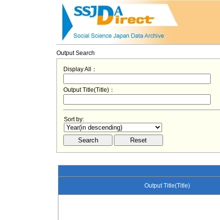
Output Search
Display All：
Output Title(Title)：
Sort by:
Output Title(Title)