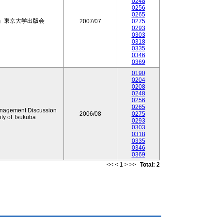
0248
0256
0265
』東京大学出版会
2007/07
0275
0293
0303
0318
0335
0346
0369
0190
0204
0208
0248
0256
0265
anagement Discussion
2006/08
0275
ty of Tsukuba
0293
0303
0318
0335
0346
0369
<<
<
1
>
>>
Total: 2