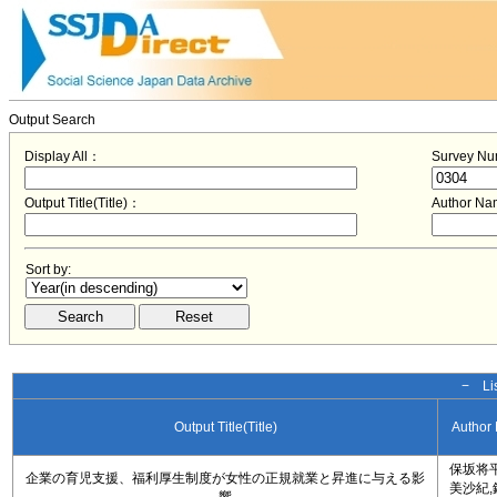
Output Search
Display All：
Survey N
Output Title(Title)：
Author N
Sort by:
− Lis
Output Title(Title)
Author
保坂将平
企業の育児支援、福利厚生制度が女性の正規就業と昇進に与える影
美沙紀,