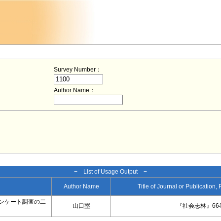
Survey Number：
Author Name：
− List of Usage Output −
Author Name
Title of Journal or Publication,
ンケート調査の二
山口塁
『社会志林』66