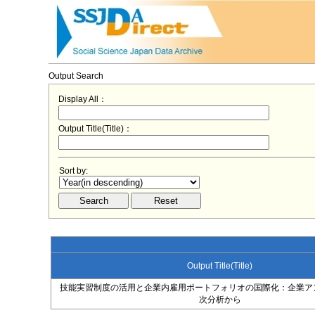
Output Search
Display All：
Output Title(Title)：
Sort by:
Output Title(Title)
技能実習制度の活用と企業内雇用ポートフォリオの国際化：企業ア
次分析から