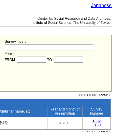
Japanese
Survey Title：
Year：
FROM:
TO:
<<
<
1
>
>>
Total: 1
Year and Month of
Survey
 Publisher name, etc.
Presentation
Number
1092
巻4号
2020/03
1100