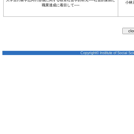
大学生の留学志向の形成に関する教育社会学的研究──社会的要因と
小林
職業達成に着目して──
Copyright© Institute of Social Sci