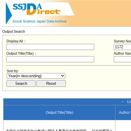
Output Search
Display All：
Survey N
Output Title(Title)：
Author N
Sort by:
− Lis
Output Title(Title)
Author