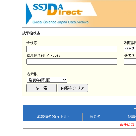
成果物検索
全検索：
利用調
成果物名(タイトル)：
著者名
表示順
成果物名(タイトル)
著者名
雑誌
条件に該