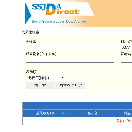
成果物検索
全検索：
利用調
成果物名(タイトル)：
著者名
表示順
成果物名(タイトル)
著者名
雑誌
条件に該