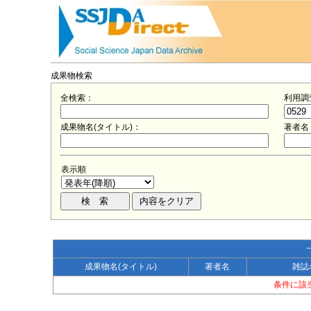
成果物検索
全検索：
利用調
成果物名(タイトル)：
著者名
表示順
成果物名(タイトル)
著者名
雑誌
条件に該