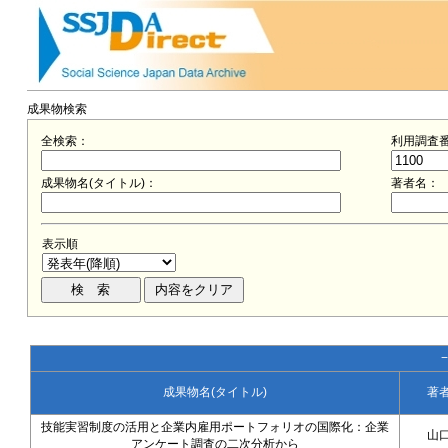
成果物検索
全検索：
利用調査
成果物名(タイトル)：
著者名：
表示順
成果物名(タイトル)
著
技能実習制度の活用と企業内雇用ポートフォリオの国際化：企業
山
アンケート調査の二次分析から