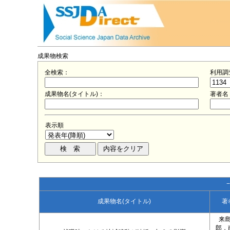
成果物検索
全検索：
利用調
成果物名(タイトル)：
著者名
表示順
成果物名(タイトル)
著
来
郎，