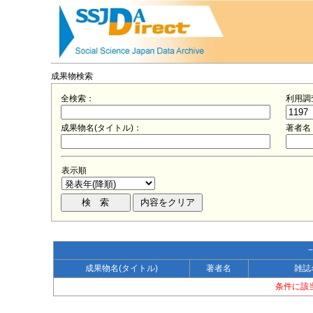
成果物検索
全検索：
利用調
成果物名(タイトル)：
著者名
表示順
成果物名(タイトル)
著者名
雑誌
条件に該