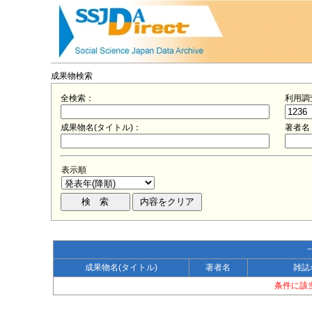
成果物検索
全検索：
利用調
成果物名(タイトル)：
著者名
表示順
成果物名(タイトル)
著者名
雑誌
条件に該