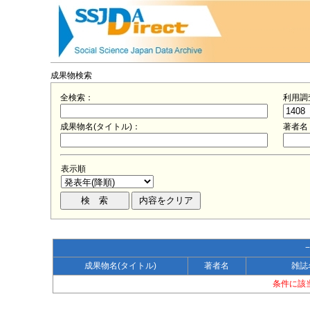
成果物検索
全検索：
利用調
成果物名(タイトル)：
著者名
表示順
成果物名(タイトル)
著者名
雑誌
条件に該