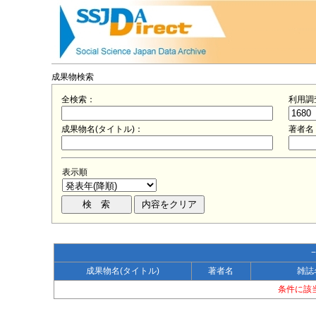
成果物検索
全検索：
利用調
成果物名(タイトル)：
著者名
表示順
成果物名(タイトル)
著者名
雑誌
条件に該