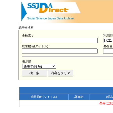
成果物検索
全検索：
利用調
成果物名(タイトル)：
著者名
表示順
成果物名(タイトル)
著者名
雑誌
条件に該