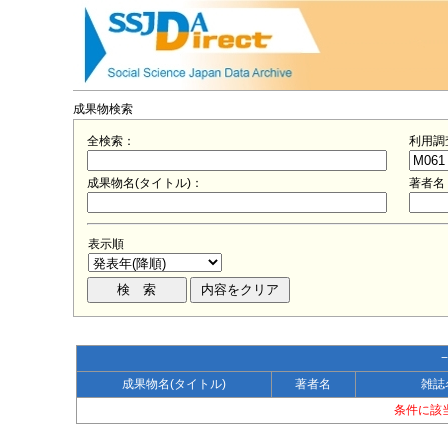
成果物検索
全検索：
利用調
成果物名(タイトル)：
著者名
表示順
成果物名(タイトル)
著者名
雑誌
条件に該