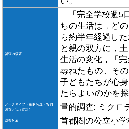
い。
「完全学校週5
ちの生活は，どの
ら約半年経過した2
と親の双方に，土
調査の概要
生活の変化，「完
尋ねたもの。その
子どもたちが心身
たらよいのかを探
データタイプ（量的調査／質的
量的調査: ミクロ
調査／官庁統計）
首都圏の公立小学
調査対象