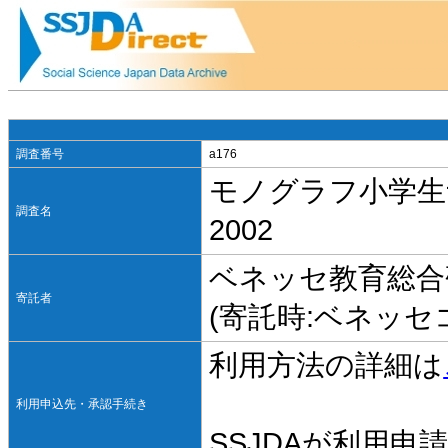
調査番号
a176
モノグラフ小学生
調査名
2002
ベネッセ教育総合
寄託者
(寄託時:ベネッセ
利用方法の詳細は
利用申込先・承認手続き
SSJDAが利用