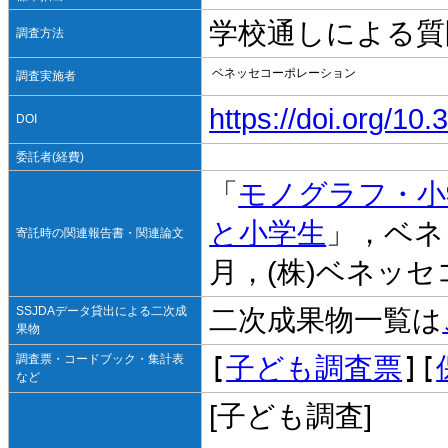
学校通しによる質
調査方法
ベネッセコーポレーション
調査実施者
https://doi.org/1
DOI
委託者(経費)
「
モノグラフ・小学生
と小学生
」，ベネ
寄託時の関連報告書・関連論文
月，(株)ベネッ
SSJDAデータ貸出による二次成
二次成果物一覧は
果物
[
子ども調査票
][
調査票・コードブック・集計表
など
[子ども調査]