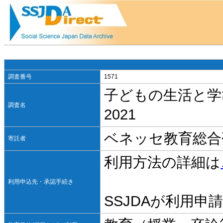
調査番号
1571
子どもの生活と学びに
調査名
2021
ベネッセ教育総合
寄託者
利用方法の詳細は
利用申込先・承認手続き
SSJDAが利用