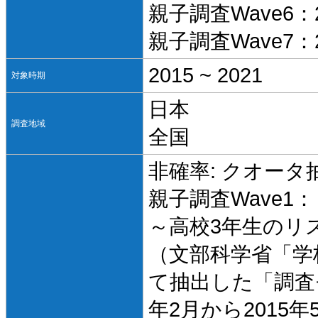
親子調査Wave6：2
親子調査Wave7：2
2015 ~ 2021
対象時期
日本
調査地域
全国
非確率: クオータ
親子調査Wave
～高校3年生のリ
（文部科学省「学
て抽出した「調査
年2月から2015