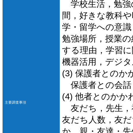
学校生活，勉強
間，好きな教科や
学・留学への意識
勉強場所，授業の
する理由，学習に
機器活用，デジタ
(3) 保護者との
保護者との会話
(4) 他者とのか
主要調査事項
友だち，先生，
友だち人数，友だ
か，親・友達・先