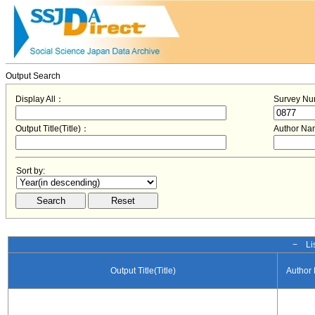
Output Search
Display All：
Survey N
Output Title(Title)：
Author N
Sort by:
− Lis
Output Title(Title)
Author