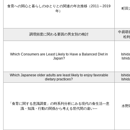
食育への関心と暮らしのゆとりとの関連の年次推移（2011～2019
町田
年）
中易萌
調理頻度に関わる要因の男女別の検討
松
Which Consumers are Least Likely to Have a Balanced Diet in
Ishida
Japan?
Ishid
Which Japanese older adults are least likely to enjoy favorable
Ishida
dietary practices?
Ishida
「食育に関する意識調査」の時系列分析にみる現代の食生活―意
水野
識・知識・行動の関係から考える世代間の違い―