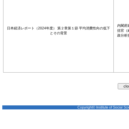
内閣府
日本経済レポート（2024年度） 第２章第１節 平均消費性向の低下
括官（
とその背景
政分析
Copyright© Institute of Social Sci