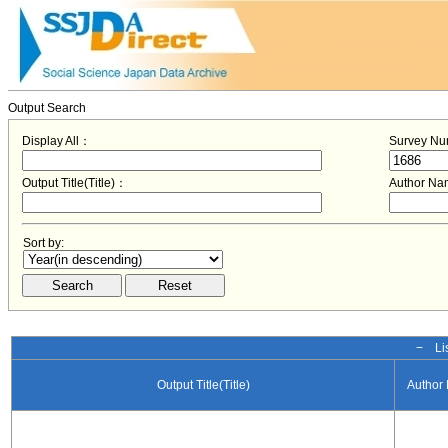
Output Search
Display All：
Survey N
Output Title(Title)：
Author N
Sort by:
− Lis
Output Title(Title)
Author