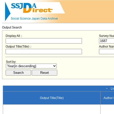
Output Search
Display All：
Survey N
Output Title(Title)：
Author N
Sort by:
− Lis
Output Title(Title)
Author