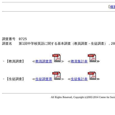
[
概
調査番号 0725
調査名 第1回中学校英語に関する基本調査（教員調査・生徒調査），2008
・【教員調査】 ≪
教員調査票
≫ ≪
教員集計表
≫
・【生徒調査】 ≪
生徒調査票
≫ ≪
生徒集計表
≫
All Rights Reserved, Copyright (c)2002-2014 Center for Socia