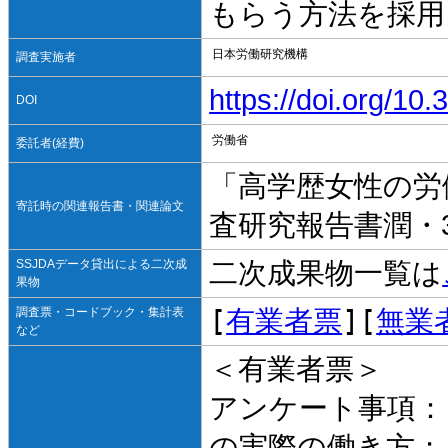
もらう方法を採用
日本労働研究機構
調査実施者
https://doi.org/1
DOI
労働省
委託者(経費)
「高学歴女性の労
寄託時の関連報告書・関連論文
査研究報告書潤・3
SSJDAデータ貸出による二次成
二次成果物一覧は
果物
[
有業者票
][
無業
調査票・コードブック・集計表
など
＜有業者票＞
アンケート事項： 
の実際の働き方；