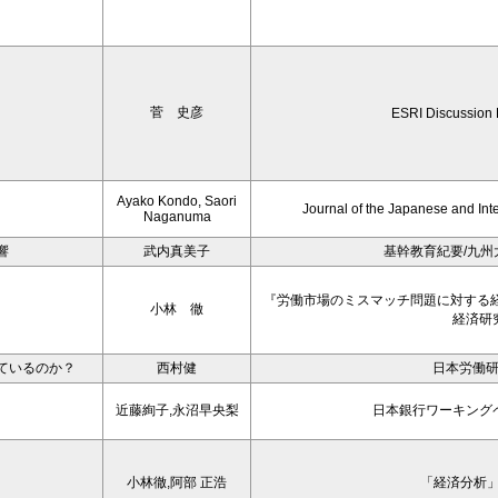
菅 史彦
ESRI Discussion
Ayako Kondo, Saori
Journal of the Japanese and Int
Naganuma
響
武内真美子
基幹教育紀要/九州
『労働市場のミスマッチ問題に対する
小林 徹
経済研
ているのか？
西村健
日本労働
近藤絢子,永沼早央梨
日本銀行ワーキング
小林徹,阿部 正浩
「経済分析」