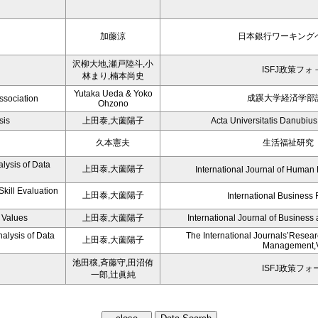
加藤涼
日本銀行ワーキング
沢柳大地,瀬戸陸斗,小
ISFJ政策フォ
林まり,楠本尚史
Yutaka Ueda & Yoko
成蹊大学経済学部論
ssociation
Ohzono
sis
上田泰,大薗陽子
Acta Universitatis Danubi
久本憲夫
生活福祉研究 
alysis of Data
上田泰,大薗陽子
International Journal of Human
kill Evaluation
上田泰,大薗陽子
International Business
 Values
上田泰,大薗陽子
International Journal of Busines
nalysis of Data
The International Journals’Resear
上田泰,大薗陽子
Management,V
池田穣,斉藤守,田沼侑
ISFJ政策フォ
一郎,辻眞純