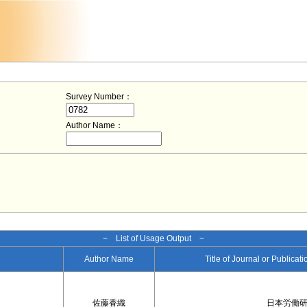
Survey Number：
Author Name：
− List of Usage Output −
Author Name
Title of Journal or Publicat
佐藤香織
日本労働