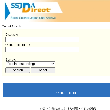
Output Search
Display All：
Output Title(Title)：
Sort by:
Output Title(Title)
企業内労働市場における転職と昇進の関係