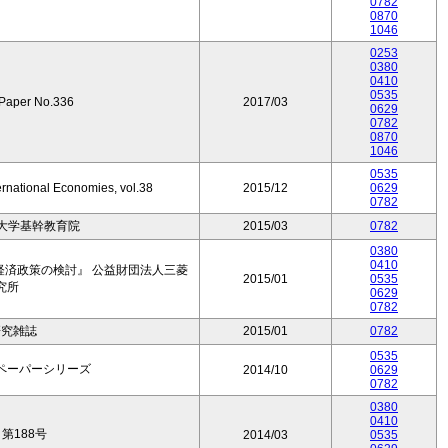
0782
0870
1046
0253
0380
0410
0535
 Paper No.336
2017/03
0629
0782
0870
1046
0535
ernational Economies, vol.38
2015/12
0629
0782
大学基幹教育院
2015/03
0782
0380
0410
経済政策の検討』 公益財団法人三菱
2015/01
0535
究所
0629
0782
研究雑誌
2015/01
0782
0535
ペーパーシリーズ
2014/10
0629
0782
0380
0410
第188号
2014/03
0535