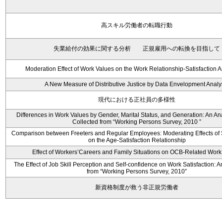
高スキル労働者の転職行動
失業給付の効果に関する分析 正規雇用への転換を目指して
Moderation Effect of Work Values on the Work Relationship-Satisfaction A
A New Measure of Distributive Justice by Data Envelopment Analy
現代における正社員の多様性
Differences in Work Values by Gender, Marital Status, and Generation: An An
Collected from “Working Persons Survey, 2010 ”
Comparison between Freeters and Regular Employees: Moderating Effects of S
on the Age-Satisfaction Relationship
Effect of Workers’Careers and Family Situations on OCB-Related Work
The Effect of Job Skill Perception and Self-confidence on Work Satisfaction: A
from “Working Persons Survey, 2010”
新資格制度が救う非正規労働者