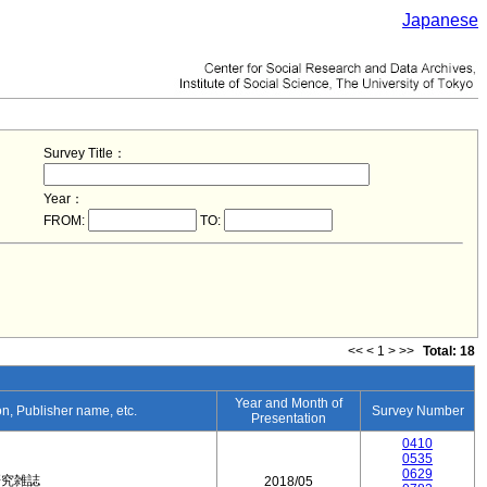
Japanese
Survey Title：
Year：
FROM:
TO:
<<
<
1
>
>>
Total: 18
Year and Month of
ion, Publisher name, etc.
Survey Number
Presentation
0410
0535
0629
研究雑誌
2018/05