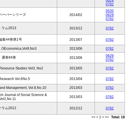
0629
0782
0535
ペーパーシリーズ
2014/02
0629
0782
－ラム2013
2013/12
0782
集44巻第1号
2013/07
0782
us. OEconomica,Vol9,No3
2013/06
0782
0629
通巻84巻
2013/06
0782
 Resource Studies Vol3, No2
2013/05
0782
 Research Vol.6No.5
2013/04
0782
s and Management, Vol.8,No.10
2013/03
0782
ch Journal of Social Science &
2013/03
0782
ol2,No.11
ーラム2012
2012/12
0782
<<
<
1
>
>>
Total: 18