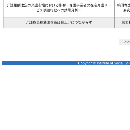
介護報酬改定の介護市場における影響ー介護事業者の在宅介護サー
嶋田竜太
ビス供給行動への効果分析ー
麻
介護職員処遇改善策は賃上げにつながらず
黒岩
Copyright© Institute of Social Sci