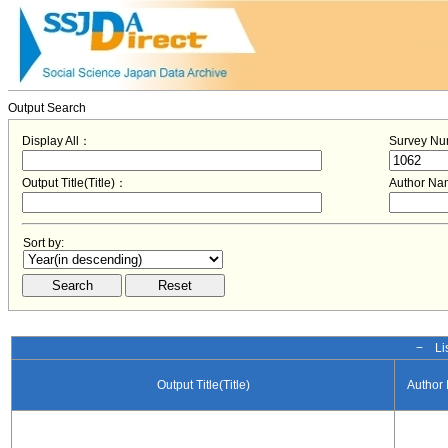
Output Search
Display All：
Survey N
Output Title(Title)：
Author N
Sort by:
− Lis
Output Title(Title)
Author