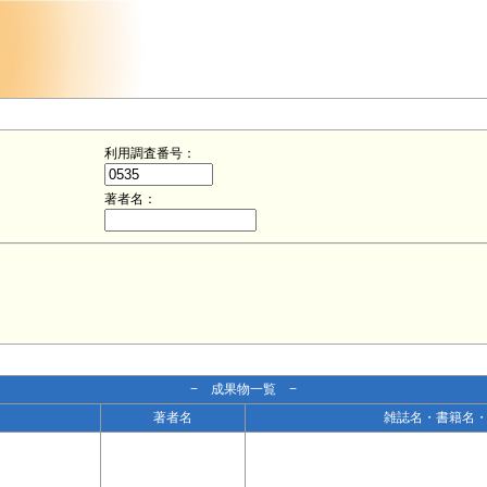
利用調査番号：
著者名：
− 成果物一覧 −
著者名
雑誌名・書籍名