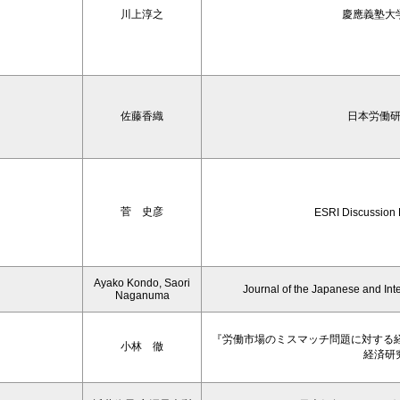
川上淳之
慶應義塾大
佐藤香織
日本労働
菅 史彦
ESRI Discussion
Ayako Kondo, Saori
Journal of the Japanese and Int
Naganuma
『労働市場のミスマッチ問題に対する
小林 徹
経済研