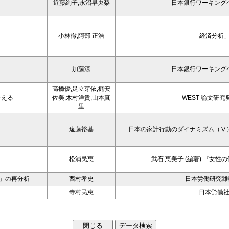
近藤絢子,永沼早央梨
日本銀行ワーキング
小林徹,阿部 正浩
「経済分析」
加藤涼
日本銀行ワーキング
高橋優,足立芽依,梶安
考える
佐美,木村洋貴,山本真
WEST 論文研究
里
遠藤裕基
日本の家計行動のダイナミズム（Ⅴ
松浦民恵
武石 恵美子 (編著) 『女
6」の再分析－
西村孝史
日本労働研究雑誌
寺村民恵
日本労働