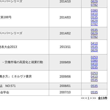
ペーパーシリーズ
2014/10
0629
0782
0380
0410
第188号
2014/03
0535
0629
0782
0535
ペーパーシリーズ
2014/02
0629
0782
0410
発表大会2013
2013/11
0535
0629
0253
0380
）－労働市場の高質化と就業行動
2009/09
0410
0535
0253
性の働き方』ミネルヴァ書房
2009/06
0410
0535
 NO.571
2008/01
0535
社会学会
2007/10
0535
<<
<
1
>
>>
全13件