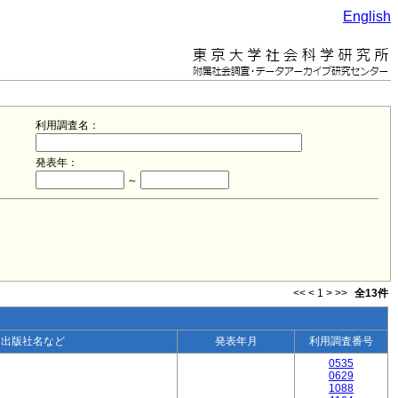
English
利用調査名：
発表年：
～
<<
<
1
>
>>
全13件
・出版社名など
発表年月
利用調査番号
0535
0629
1088