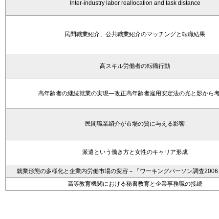
Inter-industry labor reallocation and task distance
民間職業紹介、公共職業紹介のマッチングと転職結果
高スキル労働者の転職行動
高年齢者の継続就業の実現―改正高年齢者雇用安定法の光と影から
民間職業紹介が市場の質に与える影響
派遣という働き方と女性のキャリア形成
就業形態の多様化と企業内労働市場の変容－「ワーキングパーソン調査200
高等教育機関における秘書教育と企業事務職の接続