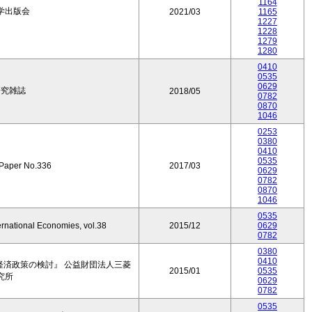
1164
学出版会
2021/03
1165
1227
1228
1279
1280
0410
0535
0629
研究雑誌
2018/05
0782
0870
1046
0253
0380
0410
0535
 Paper No.336
2017/03
0629
0782
0870
1046
0535
ernational Economies, vol.38
2015/12
0629
0782
0380
0410
経済政策の検討』 公益財団法人三菱
2015/01
0535
究所
0629
0782
0535