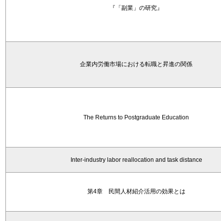
『「副業」の研究』
企業内労働市場における転職と昇進の関係
The Returns to Postgraduate Education
Inter-industry labor reallocation and task distance
第4章 民間人材紹介活用の効果とは