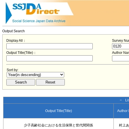
Output Search
Display All：
Survey N
Output Title(Title)：
Author N
Sort by:
− Lis
Output Title(Title)
Author
少子高齢社会における生活保障と世代間関係
村上