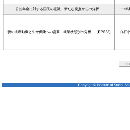
公的年金に対する国民の意識－新たな視点からの分析－
中嶋
妻の遺産動機と生命保険への需要－就業状態別の分析－（RPS28)
白石
Copyright© Institute of Social Sci