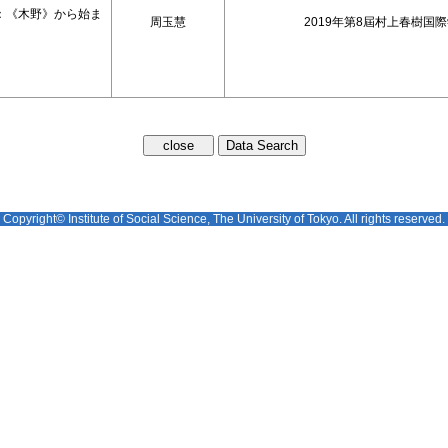
：《木野》から始ま
周玉慧
2019年第8屆村上春樹国
Copyright© Institute of Social Science, The University of Tokyo. All rights reserved.