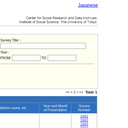
Japanese
Survey Title：
Year：
FROM:
TO:
<<
<
1
>
>>
Total: 1
Year and Month
Survey
ublisher name, etc.
of Presentation
Number
1001
1002
1003