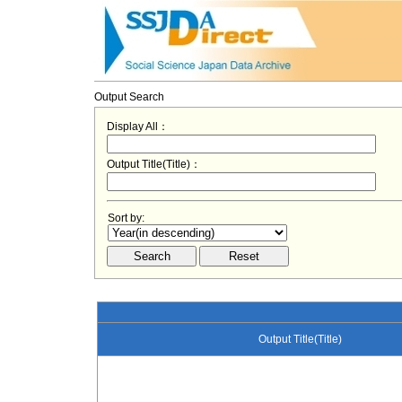
Output Search
Display All：
Output Title(Title)：
Sort by:
Output Title(Title)