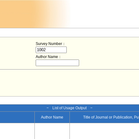
Survey Number：
Author Name：
− List of Usage Output −
Author Name
Title of Journal or Publication, P